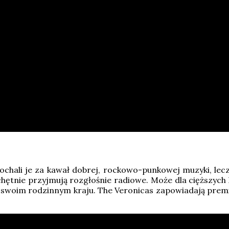
pokochali je za kawał dobrej, rockowo-punkowej muzyki, le
 chętnie przyjmują rozgłośnie radiowe. Może dla cięższyc
o w swoim rodzinnym kraju. The Veronicas zapowiadają pre