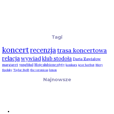
Tagi
koncert
recenzja
trasa koncertowa
relacja
wywiad
klub stodoła
Daria Zawiałow
margaret
yungblud
Moje ulubione płyty
konkurs
igor herbut
Mery
Spolsky
Taylor Swift
the veronicas
lemon
Najnowsze