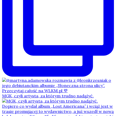
MGK, czyli artysta, za którym trudno nadążyć.