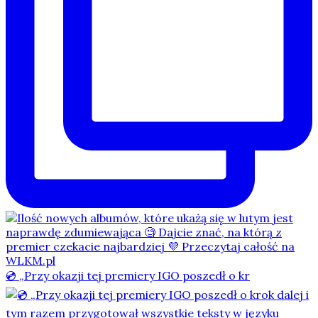
💿 „Przy okazji tej premiery IGO poszedł o kr