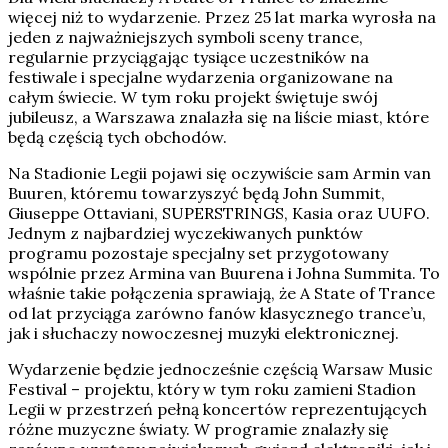
więcej niż to wydarzenie. Przez 25 lat marka wyrosła na
jeden z najważniejszych symboli sceny trance,
regularnie przyciągając tysiące uczestników na
festiwale i specjalne wydarzenia organizowane na
całym świecie. W tym roku projekt świętuje swój
jubileusz, a Warszawa znalazła się na liście miast, które
będą częścią tych obchodów.
Na Stadionie Legii pojawi się oczywiście sam Armin van
Buuren, któremu towarzyszyć będą John Summit,
Giuseppe Ottaviani, SUPERSTRINGS, Kasia oraz UUFO.
Jednym z najbardziej wyczekiwanych punktów
programu pozostaje specjalny set przygotowany
wspólnie przez Armina van Buurena i Johna Summita. To
właśnie takie połączenia sprawiają, że A State of Trance
od lat przyciąga zarówno fanów klasycznego trance’u,
jak i słuchaczy nowoczesnej muzyki elektronicznej.
Wydarzenie będzie jednocześnie częścią Warsaw Music
Festival – projektu, który w tym roku zamieni Stadion
Legii w przestrzeń pełną koncertów reprezentujących
różne muzyczne światy. W programie znalazły się