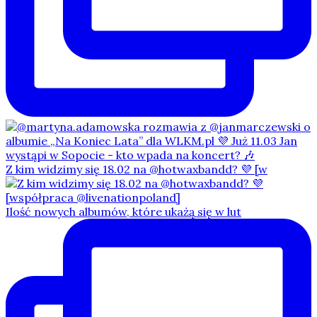
Z kim widzimy się 18.02 na @hotwaxbandd? 💜 [w
Ilość nowych albumów, które ukażą się w lut