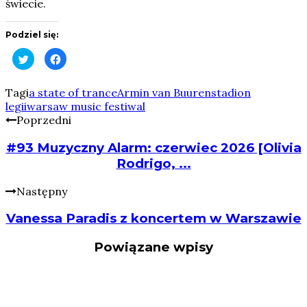
świecie.
Podziel się:
Click
Click
to
to
share
share
on
on
Twitter
Facebook
Tagi
a state of trance
Armin van Buuren
stadion
(Opens
(Opens
legii
warsaw music festiwal
in
in
new
new
Poprzedni
window)
window)
#93 Muzyczny Alarm: czerwiec 2026 [Olivia
Rodrigo, ...
Następny
Vanessa Paradis z koncertem w Warszawie
Powiązane wpisy