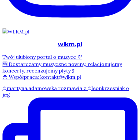
wlkm.pl
Twój ulubiony portal o muzyce 💜
🆕 Dostarczamy muzyczne nowiny, relacjonujemy
koncerty, recenzujemy płyty 💃
📩 Współpraca: kontakt@wlkm.pl
@martyna.adamowska rozmawia z @leonkrzesniak o
jeg