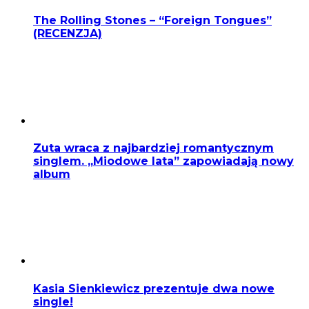
The Rolling Stones – “Foreign Tongues”
(RECENZJA)
Zuta wraca z najbardziej romantycznym
singlem. „Miodowe lata” zapowiadają nowy
album
Kasia Sienkiewicz prezentuje dwa nowe
single!