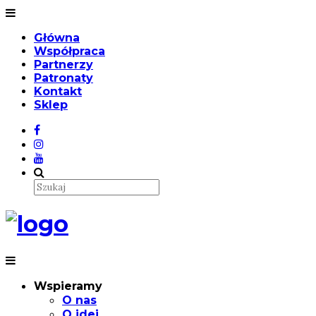
Główna
Współpraca
Partnerzy
Patronaty
Kontakt
Sklep
Wspieramy
O nas
O idei