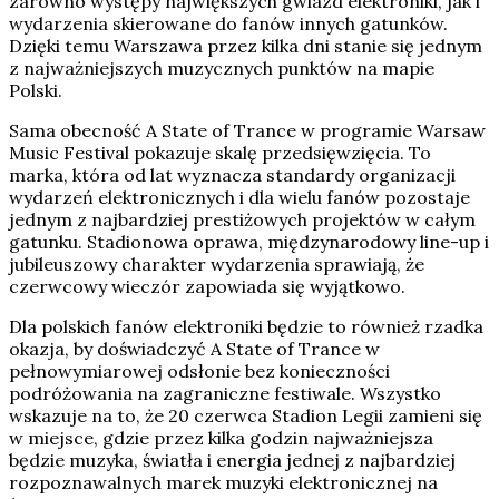
zarówno występy największych gwiazd elektroniki, jak i
wydarzenia skierowane do fanów innych gatunków.
Dzięki temu Warszawa przez kilka dni stanie się jednym
z najważniejszych muzycznych punktów na mapie
Polski.
Sama obecność A State of Trance w programie Warsaw
Music Festival pokazuje skalę przedsięwzięcia. To
marka, która od lat wyznacza standardy organizacji
wydarzeń elektronicznych i dla wielu fanów pozostaje
jednym z najbardziej prestiżowych projektów w całym
gatunku. Stadionowa oprawa, międzynarodowy line-up i
jubileuszowy charakter wydarzenia sprawiają, że
czerwcowy wieczór zapowiada się wyjątkowo.
Dla polskich fanów elektroniki będzie to również rzadka
okazja, by doświadczyć A State of Trance w
pełnowymiarowej odsłonie bez konieczności
podróżowania na zagraniczne festiwale. Wszystko
wskazuje na to, że 20 czerwca Stadion Legii zamieni się
w miejsce, gdzie przez kilka godzin najważniejsza
będzie muzyka, światła i energia jednej z najbardziej
rozpoznawalnych marek muzyki elektronicznej na