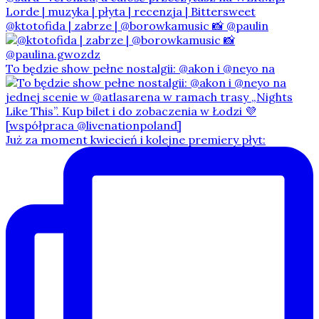
@ktotofida | zabrze | @borowkamusic 📸 @paulin
To będzie show pełne nostalgii: @akon i @neyo na
Już za moment kwiecień i kolejne premiery płyt: