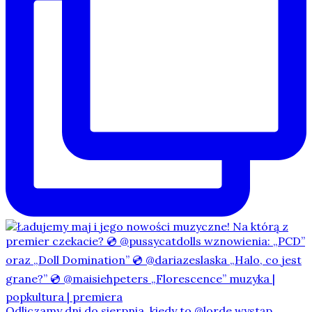
Odliczamy dni do sierpnia, kiedy to @lorde wystąp