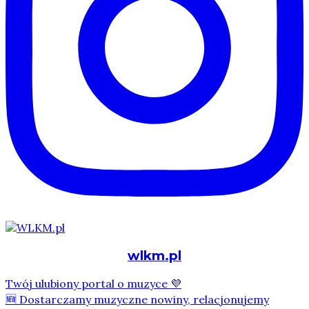
wlkm.pl
Twój ulubiony portal o muzyce 💜
🆕 Dostarczamy muzyczne nowiny, relacjonujemy