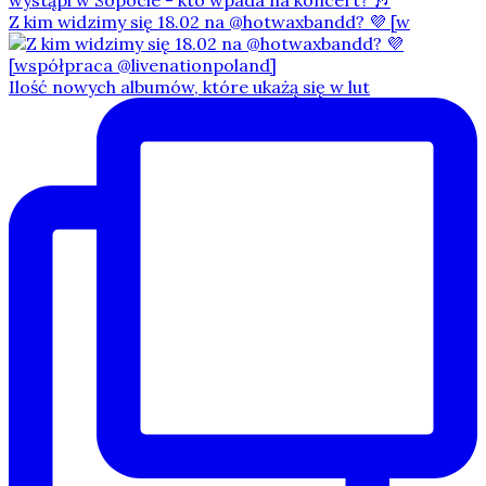
Z kim widzimy się 18.02 na @hotwaxbandd? 💜 [w
Ilość nowych albumów, które ukażą się w lut