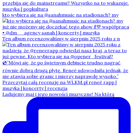
kto wybiera się na @sanahmusic na stadionach? my
Ten album recenzowaliśmy w sierpniu 2025 roku z n
Ładujemy maj i jego nowości muzyczne! Na którą