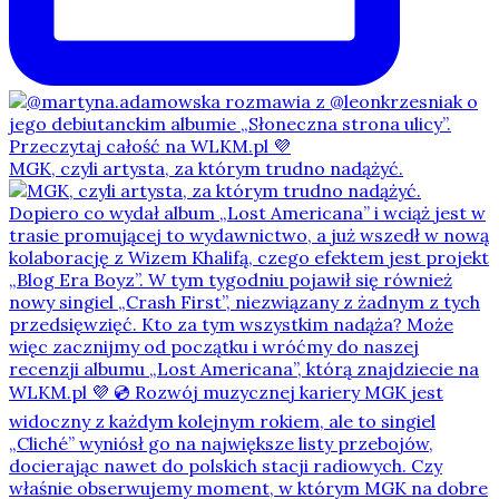
MGK, czyli artysta, za którym trudno nadążyć.