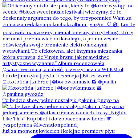
@ktotofida | zabrze | @borowkamusic 📸 @paulin
To będzie show pełne nostalgii: @akon i @neyo na
Już za moment kwiecień i kolejne premiery płyt: