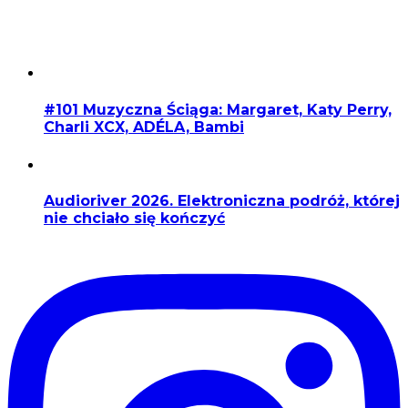
#101 Muzyczna Ściąga: Margaret, Katy Perry,
Charli XCX, ADÉLA, Bambi
Audioriver 2026. Elektroniczna podróż, której
nie chciało się kończyć