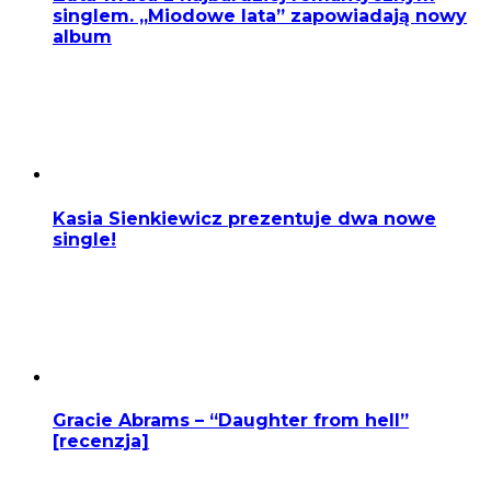
singlem. „Miodowe lata” zapowiadają nowy
album
Kasia Sienkiewicz prezentuje dwa nowe
single!
Gracie Abrams – “Daughter from hell”
[recenzja]