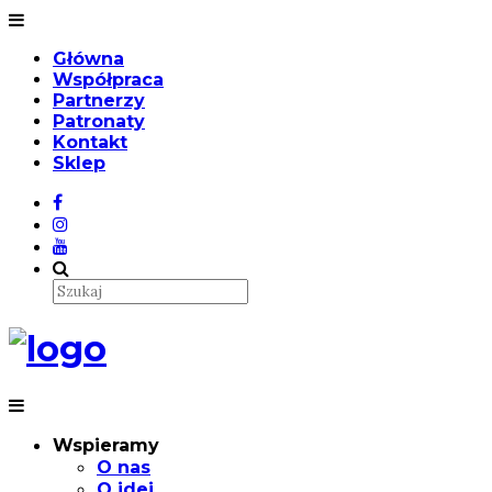
Główna
Współpraca
Partnerzy
Patronaty
Kontakt
Sklep
Wspieramy
O nas
O idei