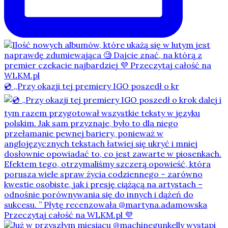
💿 „Przy okazji tej premiery IGO poszedł o kr