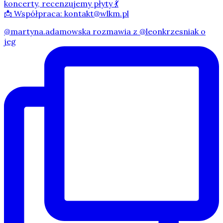
koncerty, recenzujemy płyty 💃
📩 Współpraca: kontakt@wlkm.pl
@martyna.adamowska rozmawia z @leonkrzesniak o
jeg