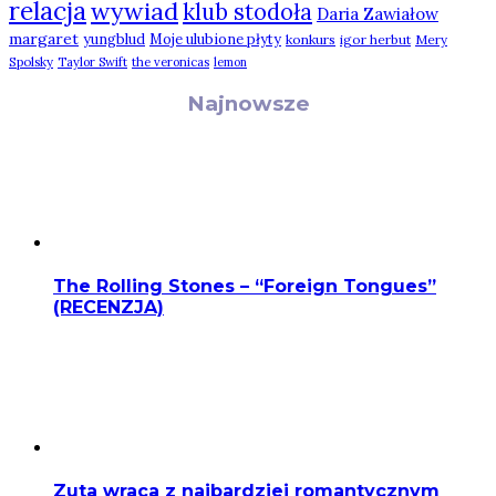
relacja
wywiad
klub stodoła
Daria Zawiałow
margaret
yungblud
Moje ulubione płyty
konkurs
igor herbut
Mery
Spolsky
Taylor Swift
the veronicas
lemon
Najnowsze
The Rolling Stones – “Foreign Tongues”
(RECENZJA)
Zuta wraca z najbardziej romantycznym