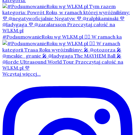
kategoria:
#PodsumowanieRoku wg WLKM.pl 👇🏻 W ramach ka
Wczytaj więcej...