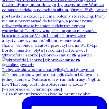
@ktotofida | zabrze | @borowkamusic 📸 @paulin
To będzie show pełne nostalgii: @akon i @neyo na
Już za moment kwiecień i kolejne premiery płyt: