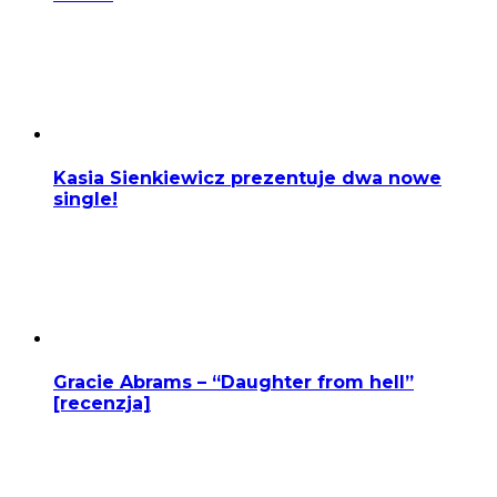
Kasia Sienkiewicz prezentuje dwa nowe
single!
Gracie Abrams – “Daughter from hell”
[recenzja]