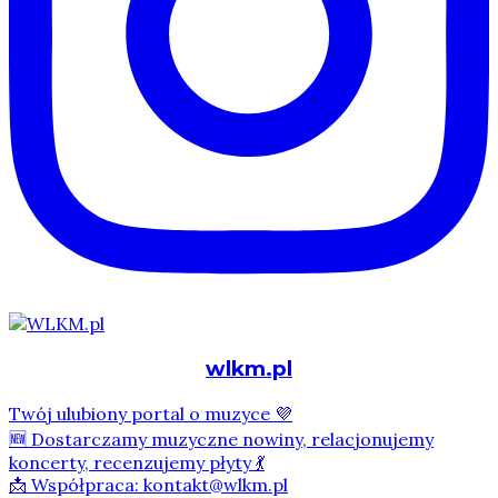
wlkm.pl
Twój ulubiony portal o muzyce 💜
🆕 Dostarczamy muzyczne nowiny, relacjonujemy
koncerty, recenzujemy płyty 💃
📩 Współpraca: kontakt@wlkm.pl