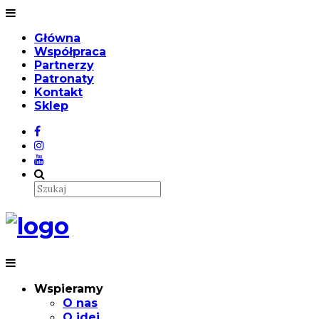
Główna
Współpraca
Partnerzy
Patronaty
Kontakt
Sklep
Wspieramy
O nas
O idei