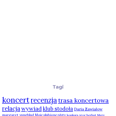
Tagi
koncert
recenzja
trasa koncertowa
relacja
wywiad
klub stodoła
Daria Zawiałow
margaret
yungblud
Moje ulubione płyty
konkurs
igor herbut
Mery