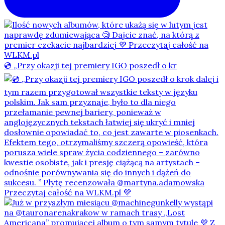
💿 „Przy okazji tej premiery IGO poszedł o kr