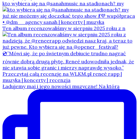
kto wybiera się na @sanahmusic na stadionach? my
Ten album recenzowaliśmy w sierpniu 2025 roku z n
Ładujemy maj i jego nowości muzyczne! Na którą