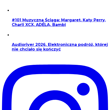
#101 Muzyczna Ściąga: Margaret, Katy Perry,
Charli XCX, ADÉLA, Bambi
Audioriver 2026. Elektroniczna podróż, której
nie chciało się kończyć