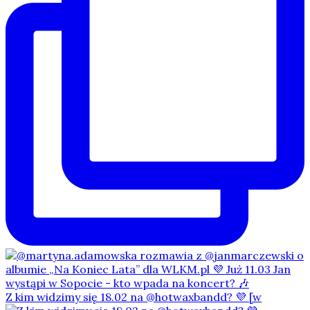
Z kim widzimy się 18.02 na @hotwaxbandd? 💜 [w