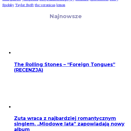
Spolsky
Taylor Swift
the veronicas
lemon
Najnowsze
The Rolling Stones – “Foreign Tongues”
(RECENZJA)
Zuta wraca z najbardziej romantycznym
singlem. „Miodowe lata” zapowiadają nowy
album