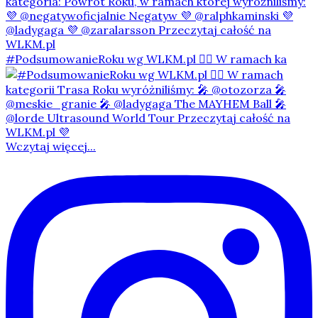
#PodsumowanieRoku wg WLKM.pl 👇🏻 W ramach ka
Wczytaj więcej...