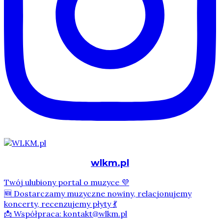
wlkm.pl
Twój ulubiony portal o muzyce 💜
🆕 Dostarczamy muzyczne nowiny, relacjonujemy
koncerty, recenzujemy płyty 💃
📩 Współpraca: kontakt@wlkm.pl