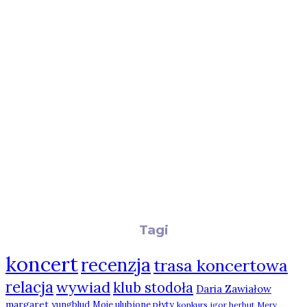
Tagi
koncert
recenzja
trasa koncertowa
relacja
wywiad
klub stodoła
Daria Zawiałow
margaret
yungblud
Moje ulubione płyty
konkurs
igor herbut
Mery