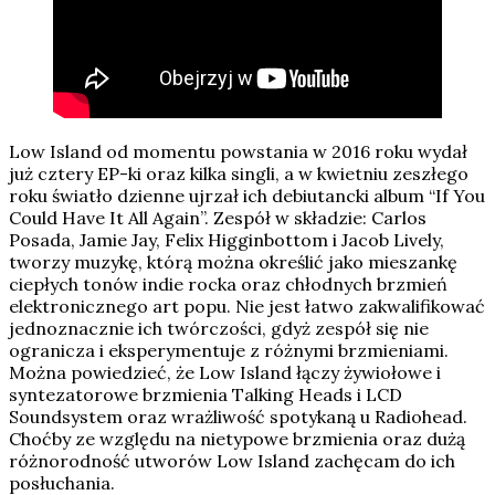
Low Island od momentu powstania w 2016 roku wydał
już cztery EP-ki oraz kilka singli, a w kwietniu zeszłego
roku światło dzienne ujrzał ich debiutancki album “If You
Could Have It All Again”. Zespół w składzie: Carlos
Posada, Jamie Jay, Felix Higginbottom i Jacob Lively,
tworzy muzykę, którą można określić jako mieszankę
ciepłych tonów indie rocka oraz chłodnych brzmień
elektronicznego art popu. Nie jest łatwo zakwalifikować
jednoznacznie ich twórczości, gdyż zespół się nie
ogranicza i eksperymentuje z różnymi brzmieniami.
Można powiedzieć, że Low Island łączy żywiołowe i
syntezatorowe brzmienia Talking Heads i LCD
Soundsystem oraz wrażliwość spotykaną u Radiohead.
Choćby ze względu na nietypowe brzmienia oraz dużą
różnorodność utworów Low Island zachęcam do ich
posłuchania.