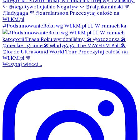
#PodsumowanieRoku wg WLKM.pl 👇🏻 W ramach ka
Wczytaj więcej...