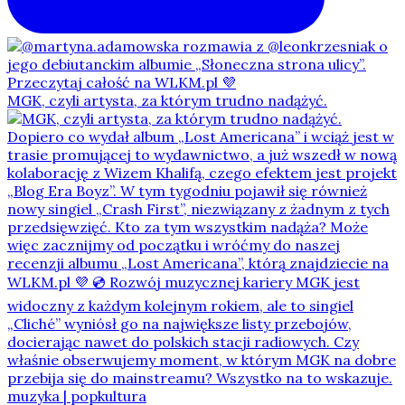
MGK, czyli artysta, za którym trudno nadążyć.