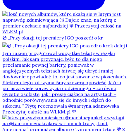
💿 „Przy okazji tej premiery IGO poszedł o kr