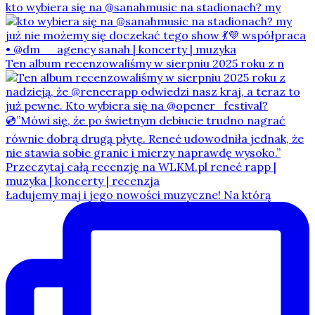
kto wybiera się na @sanahmusic na stadionach? my
Ten album recenzowaliśmy w sierpniu 2025 roku z n
Ładujemy maj i jego nowości muzyczne! Na którą