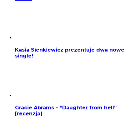
Kasia Sienkiewicz prezentuje dwa nowe
single!
Gracie Abrams – “Daughter from hell”
[recenzja]