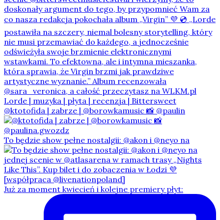
@ktotofida | zabrze | @borowkamusic 📸 @paulin
To będzie show pełne nostalgii: @akon i @neyo na
Już za moment kwiecień i kolejne premiery płyt: