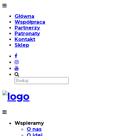
Główna
Współpraca
Partnerzy
Patronaty
Kontakt
Sklep
Wspieramy
O nas
O idei