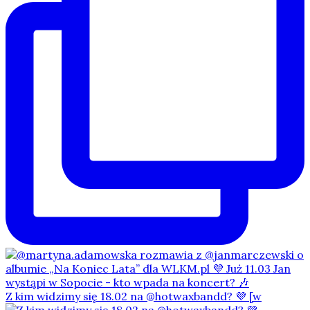
Z kim widzimy się 18.02 na @hotwaxbandd? 💜 [w