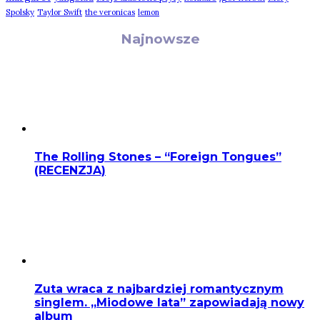
Spolsky
Taylor Swift
the veronicas
lemon
Najnowsze
The Rolling Stones – “Foreign Tongues”
(RECENZJA)
Zuta wraca z najbardziej romantycznym
singlem. „Miodowe lata” zapowiadają nowy
album