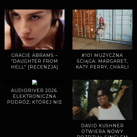
SINGLEM. „MIODOWE
LATA” ZAPOWIADAJĄ
NOWY ALBUM
GRACIE ABRAMS –
#101 MUZYCZNA
“DAUGHTER FROM
ŚCIĄGA: MARGARET,
HELL” [RECENZJA]
KATY PERRY, CHARLI
XCX, ADÉLA, BAMBI
AUDIORIVER 2026.
ELEKTRONICZNA
PODRÓŻ, KTÓREJ NIE
CHCIAŁO SIĘ KOŃCZYĆ
DAVID KUSHNER
OTWIERA NOWY