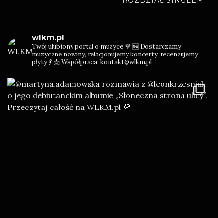
ROZDZIAŁ SINGLEM
“ELECTRIFIED”
wlkm.pl
Twój ulubiony portal o muzyce 💜
🆕 Dostarczamy
muzyczne nowiny, relacjonujemy koncerty, recenzujemy
płyty 💃
📩 Współpraca: kontakt@wlkm.pl