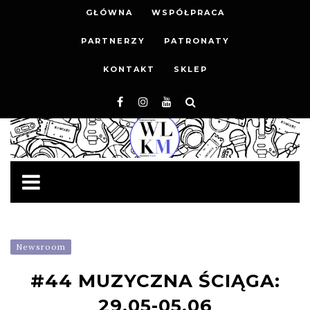
GŁÓWNA
WSPÓŁPRACA
PARTNERZY
PATRONATY
KONTAKT
SKLEP
Newsroom
#44 MUZYCZNA ŚCIĄGA:
29.05-05.06