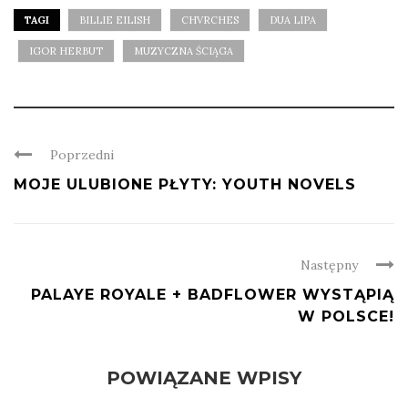
in
in
new
new
TAGI
BILLIE EILISH
CHVRCHES
DUA LIPA
window)
window)
IGOR HERBUT
MUZYCZNA ŚCIĄGA
Poprzedni
MOJE ULUBIONE PŁYTY: YOUTH NOVELS
Następny
PALAYE ROYALE + BADFLOWER WYSTĄPIĄ
W POLSCE!
POWIĄZANE WPISY