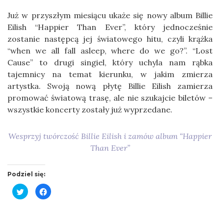
Już w przyszłym miesiącu ukaże się nowy album Billie
Eilish “Happier Than Ever”, który jednocześnie
zostanie następcą jej światowego hitu, czyli krążka
“when we all fall asleep, where do we go?”. “Lost
Cause” to drugi singiel, który uchyla nam rąbka
tajemnicy na temat kierunku, w jakim zmierza
artystka. Swoją nową płytę Billie Eilish zamierza
promować światową trasę, ale nie szukajcie biletów –
wszystkie koncerty zostały już wyprzedane.
Wesprzyj twórczość Billie Eilish i zamów album “Happier
Than Ever”
Podziel się:
Click
Click
to
to
share
share
on
on
Twitter
Facebook
(Opens
(Opens