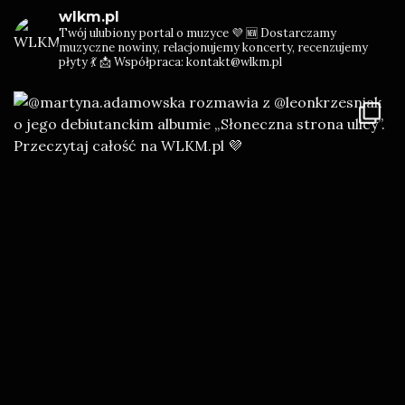
wlkm.pl
Twój ulubiony portal o muzyce 💜
🆕 Dostarczamy
muzyczne nowiny, relacjonujemy koncerty, recenzujemy
płyty 💃
📩 Współpraca: kontakt@wlkm.pl