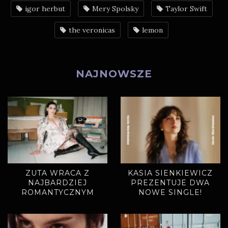
igor herbut
Mery Spolsky
Taylor Swift
the veronicas
lemon
NAJNOWSZE
ZUTA WRACA Z
KASIA SIENKIEWICZ
NAJBARDZIEJ
PREZENTUJE DWA
ROMANTYCZNYM
NOWE SINGLE!
SINGLEM. „MIODOWE
LATA” ZAPOWIADAJĄ
NOWY ALBUM