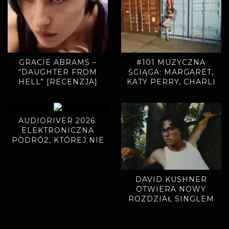
GRACIE ABRAMS –
#101 MUZYCZNA
“DAUGHTER FROM
ŚCIĄGA: MARGARET,
HELL” [RECENZJA]
KATY PERRY, CHARLI
XCX, ADÉLA, BAMBI
AUDIORIVER 2026.
ELEKTRONICZNA
PODRÓŻ, KTÓREJ NIE
CHCIAŁO SIĘ KOŃCZYĆ
DAVID KUSHNER
OTWIERA NOWY
ROZDZIAŁ SINGLEM
“ELECTRIFIED”