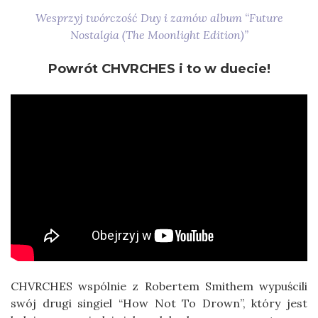
Wesprzyj twórczość Duy i zamów album “Future
Nostalgia (The Moonlight Edition)”
Powrót CHVRCHES i to w duecie!
CHVRCHES wspólnie z Robertem Smithem wypuścili
swój drugi singiel “How Not To Drown”, który jest