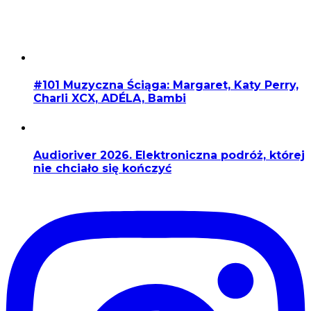
#101 Muzyczna Ściąga: Margaret, Katy Perry,
Charli XCX, ADÉLA, Bambi
Audioriver 2026. Elektroniczna podróż, której
nie chciało się kończyć