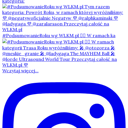
kategoria:
#PodsumowanieRoku wg WLKM.pl 👇🏻 W ramach ka
Wczytaj więcej...