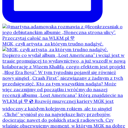
MGK, czyli artysta, za którym trudno nadążyć.