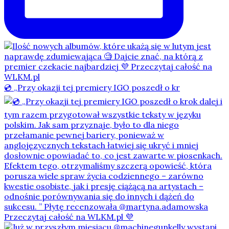
💿 „Przy okazji tej premiery IGO poszedł o kr