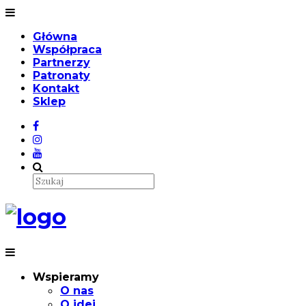
Główna
Współpraca
Partnerzy
Patronaty
Kontakt
Sklep
Wspieramy
O nas
O idei