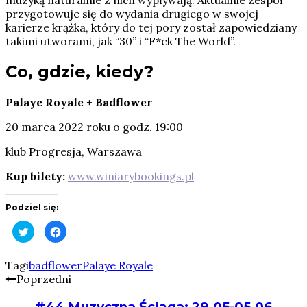
muzyką naturalnie z nich wypływają. Aktualnie zespół
przygotowuje się do wydania drugiego w swojej
karierze krążka, który do tej pory został zapowiedziany
takimi utworami, jak “30” i “F*ck The World”.
Co, gdzie, kiedy?
Palaye Royale + Badflower
20 marca 2022 roku o godz. 19:00
klub Progresja, Warszawa
Kup bilety:
www.winiarybookings.pl
Podziel się:
Click
Click
to
to
share
share
on
on
Twitter
Facebook
Tagi
badflower
Palaye Royale
(Opens
(Opens
Poprzedni
in
in
new
new
window)
window)
#44 Muzyczna Ściąga: 29.05-05.06