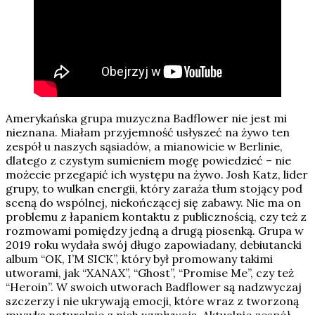
Amerykańska grupa muzyczna Badflower nie jest mi
nieznana. Miałam przyjemność usłyszeć na żywo ten
zespół u naszych sąsiadów, a mianowicie w Berlinie,
dlatego z czystym sumieniem mogę powiedzieć – nie
możecie przegapić ich występu na żywo. Josh Katz, lider
grupy, to wulkan energii, który zaraża tłum stojący pod
sceną do wspólnej, niekończącej się zabawy. Nie ma on
problemu z łapaniem kontaktu z publicznością, czy też z
rozmowami pomiędzy jedną a drugą piosenką. Grupa w
2019 roku wydała swój długo zapowiadany, debiutancki
album “OK, I’M SICK”, który był promowany takimi
utworami, jak “XANAX”, “Ghost”, “Promise Me”, czy też
“Heroin”. W swoich utworach Badflower są nadzwyczaj
szczerzy i nie ukrywają emocji, które wraz z tworzoną