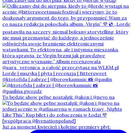
Odliczamy dni do sierpnia, kiedy to @lorde wystąp
@ktotofida | zabrze | @borowkamusic 📸 @paulin
To będzie show pełne nostalgii: @akon i @neyo na
Już za moment kwiecień i kolejne premiery płyt: