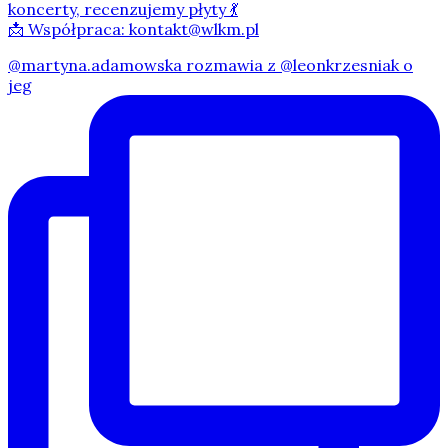
koncerty, recenzujemy płyty 💃
📩 Współpraca: kontakt@wlkm.pl
@martyna.adamowska rozmawia z @leonkrzesniak o
jeg