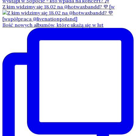
Z kim widzimy się 18.02 na @hotwaxbandd? 💜 [w
Ilość nowych albumów, które ukażą się w lut