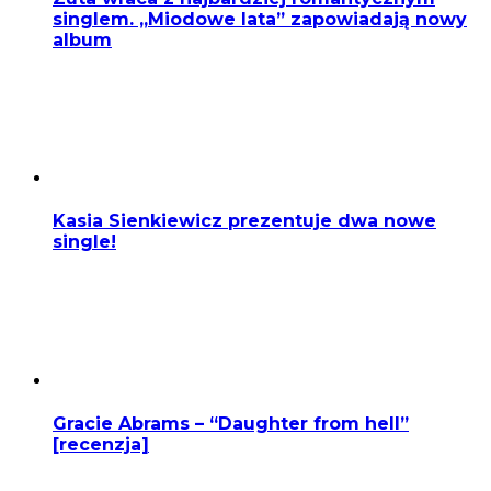
singlem. „Miodowe lata” zapowiadają nowy
album
Kasia Sienkiewicz prezentuje dwa nowe
single!
Gracie Abrams – “Daughter from hell”
[recenzja]