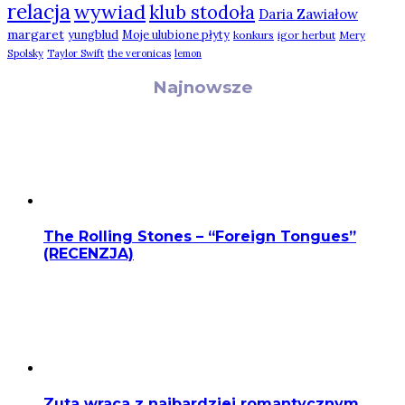
relacja
wywiad
klub stodoła
Daria Zawiałow
margaret
yungblud
Moje ulubione płyty
konkurs
igor herbut
Mery
Spolsky
Taylor Swift
the veronicas
lemon
Najnowsze
The Rolling Stones – “Foreign Tongues”
(RECENZJA)
Zuta wraca z najbardziej romantycznym