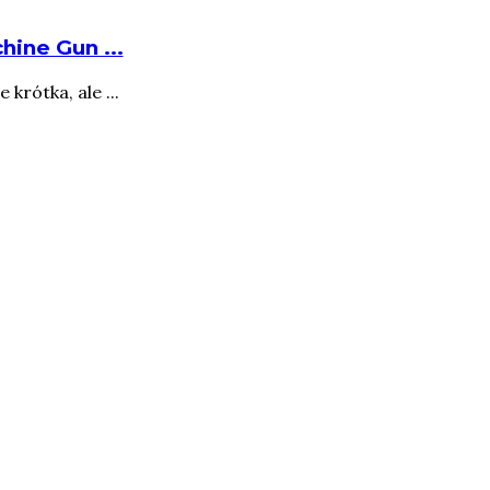
ine Gun ...
rótka, ale ...