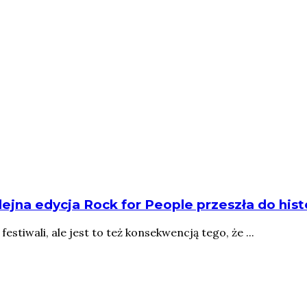
lejna edycja Rock for People przeszła do histo
estiwali, ale jest to też konsekwencją tego, że ...