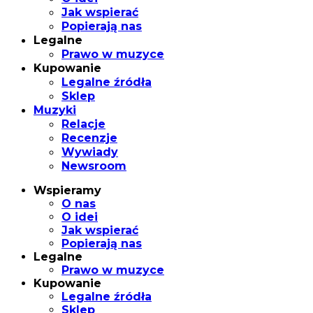
Jak wspierać
Popierają nas
Legalne
Prawo w muzyce
Kupowanie
Legalne źródła
Sklep
Muzyki
Relacje
Recenzje
Wywiady
Newsroom
Wspieramy
O nas
O idei
Jak wspierać
Popierają nas
Legalne
Prawo w muzyce
Kupowanie
Legalne źródła
Sklep