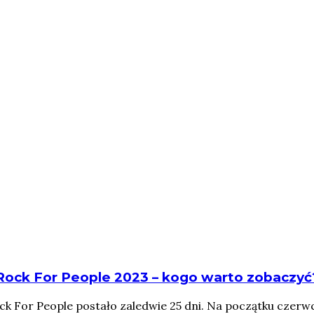
Rock For People 2023 – kogo warto zobaczyć
k For People postało zaledwie 25 dni. Na początku czerwca,