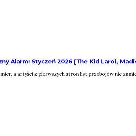
y Alarm: Styczeń 2026 [The Kid Laroi, Madis
ier, a artyści z pierwszych stron list przebojów nie zamier