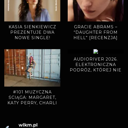
KASIA SIENKIEWICZ
GRACIE ABRAMS –
PREZENTUJE DWA
“DAUGHTER FROM
NOWE SINGLE!
HELL” [RECENZJA]
AUDIORIVER 2026.
ELEKTRONICZNA
PODRÓŻ, KTÓREJ NIE
CHCIAŁO SIĘ KOŃCZYĆ
#101 MUZYCZNA
ŚCIĄGA: MARGARET,
KATY PERRY, CHARLI
XCX, ADÉLA, BAMBI
wlkm.pl