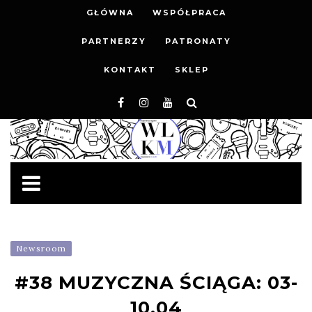
GŁÓWNA
WSPÓŁPRACA
PARTNERZY
PATRONATY
KONTAKT
SKLEP
Newsroom
#38 MUZYCZNA ŚCIĄGA: 03-
10.04