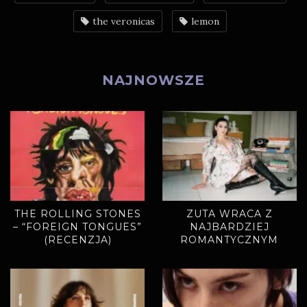
the veronicas
lemon
NAJNOWSZE
THE ROLLING STONES
ZUTA WRACA Z
– “FOREIGN TONGUES”
NAJBARDZIEJ
(RECENZJA)
ROMANTYCZNYM
SINGLEM. „MIODOWE
LATA” ZAPOWIADAJĄ
NOWY ALBUM