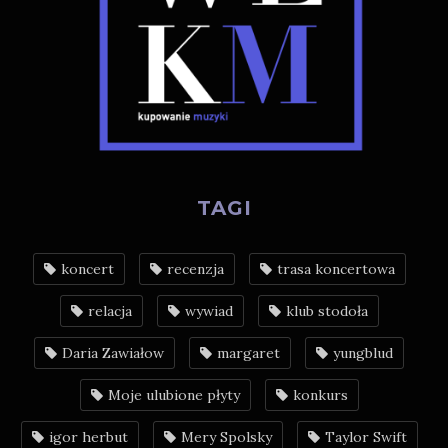
TAGI
koncert
recenzja
trasa koncertowa
relacja
wywiad
klub stodoła
Daria Zawiałow
margaret
yungblud
Moje ulubione płyty
konkurs
igor herbut
Mery Spolsky
Taylor Swift