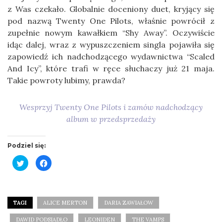
z Was czekało. Globalnie doceniony duet, kryjący się
pod nazwą Twenty One Pilots, właśnie powrócił z
zupełnie nowym kawałkiem “Shy Away”. Oczywiście
idąc dalej, wraz z wypuszczeniem singla pojawiła się
zapowiedź ich nadchodzącego wydawnictwa “Scaled
And Icy”, które trafi w ręce słuchaczy już 21 maja.
Takie powroty lubimy, prawda?
Wesprzyj Twenty One Pilots i zamów nadchodzący
album w przedsprzedaży
Podziel się:
Click
Click
to
to
share
share
on
on
Twitter
Facebook
(Opens
(Opens
in
in
new
new
TAGI
ALICE MERTON
DARIA ZAWIAŁOW
window)
window)
DAWID PODSIADŁO
LEONIDEN
THE VAMPS