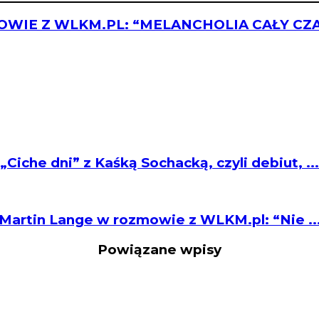
WIE Z WLKM.PL: “MELANCHOLIA CAŁY CZ
„Ciche dni” z Kaśką Sochacką, czyli debiut, ...
Martin Lange w rozmowie z WLKM.pl: “Nie ..
Powiązane wpisy