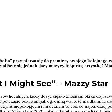
olia” przymierza się do premiery swojego kolejnego 
wialiście się jednak, jacy muzycy inspirują artystkę? 
 I Might See” –
Mazzy Star
sów licealnych, kiedy dosyć ciężko znosiłam okres dojrz
o po czasie odkryłam jak ogromną wartość ma dla mnie ca
czymś niepokojącym i mrocznym to coś, co najbardziej poc
ł z tego świata w 2020 roku) – dwójka marzycieli i introwe