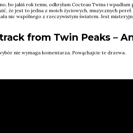
o, bo jakiś rok temu, odkryłam Cocteau Twins i wpadłam p
dzić, że jest to jedna z moich życiowych, muzycznych pereł
iała nic wspólnego z rzeczywistym światem. Jest misteryjna,
track from Twin Peaks
– An
 wybór nie wymaga komentarza. Powąchajcie te drzewa.