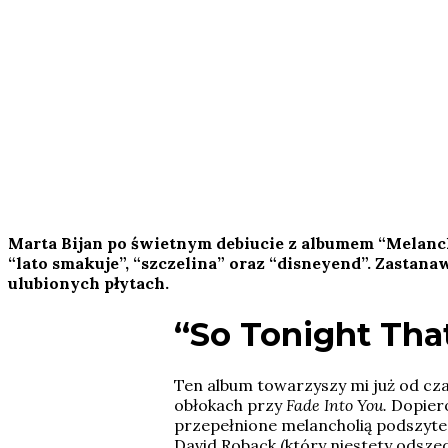
Marta Bijan po świetnym debiucie z albumem “Melanch
“lato smakuje”, “szczelina” oraz “disneyend”. Zastana
ulubionych płytach.
“
So Tonight That
Ten album towarzyszy mi już od cza
obłokach przy
Fade Into You.
Dopier
przepełnione melancholią podszyte 
David Roback (który niestety odszed