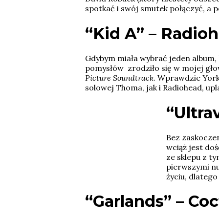
spotkać i swój smutek połączyć, a 
“
Kid A” –
Radio
Gdybym miała wybrać jeden album,
pomysłów zrodziło się w mojej gło
Picture Soundtrack
. Wprawdzie York
solowej Thoma, jak i Radiohead, up
“
Ultra
Bez zaskoczeni
wciąż jest do
ze sklepu z t
pierwszymi n
życiu, dlateg
“Garlands” –
Coc