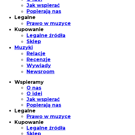
Jak wspierać
Popierają nas
Legalne
Prawo w muzyce
Kupowanie
Legalne źródła
Sklep
Muzyki
Relacje
Recenzje
Wywiady
Newsroom
Wspieramy
O nas
O idei
Jak wspierać
Popierają nas
Legalne
Prawo w muzyce
Kupowanie
Legalne źródła
Sklep