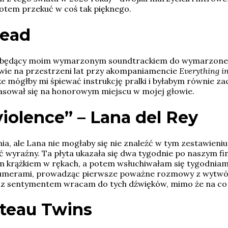
potem przekuć w coś tak pięknego.
head
 będący moim wymarzonym soundtrackiem do wymarzonego 
wie na przestrzeni lat przy akompaniamencie
Everything i
e mógłby mi śpiewać instrukcję pralki i byłabym równie za
lasował się na honorowym miejscu w mojej głowie.
violence” –
Lana del Rey
a, ale Lana nie mogłaby się nie znaleźć w tym zestawieniu 
ść wyraźny. Ta płyta ukazała się dwa tygodnie po naszym fi
ym krążkiem w rękach, a potem wsłuchiwałam się tygodniam
umerami, prowadząc pierwsze poważne rozmowy z wytwórni
o z sentymentem wracam do tych dźwięków, mimo że na co 
teau Twins