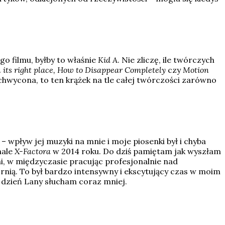
filmu, byłby to właśnie
Kid A
. Nie zliczę, ile twórczych
n its right place, How to Disappear Completely
czy
Motion
chwycona, to ten krążek na tle całej twórczości zarówno
– wpływ jej muzyki na mnie i moje piosenki był i chyba
nale
X-Factora
w 2014 roku. Do dziś pamiętam jak wyszłam
i, w międzyczasie pracując profesjonalnie nad
ą. To był bardzo intensywny i ekscytujący czas w moim
dzień Lany słucham coraz mniej.