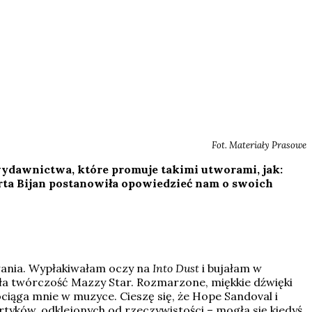
Fot. Materiały Prasowe
wydawnictwa, które promuje takimi utworami, jak:
Marta Bijan postanowiła opowiedzieć nam o swoich
ewania. Wypłakiwałam oczy na
Into Dust
i bujałam w
ła twórczość Mazzy Star. Rozmarzone, miękkie dźwięki
iąga mnie w muzyce. Cieszę się, że Hope Sandoval i
rtyków, odklejonych od rzeczywistości – mogła się kiedyś