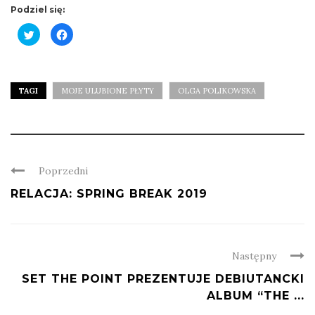
Podziel się:
Click
Click
to
to
share
share
on
on
Twitter
Facebook
(Opens
(Opens
in
in
new
new
TAGI
MOJE ULUBIONE PŁYTY
OLGA POLIKOWSKA
window)
window)
Poprzedni
RELACJA: SPRING BREAK 2019
Następny
SET THE POINT PREZENTUJE DEBIUTANCKI
ALBUM “THE ...