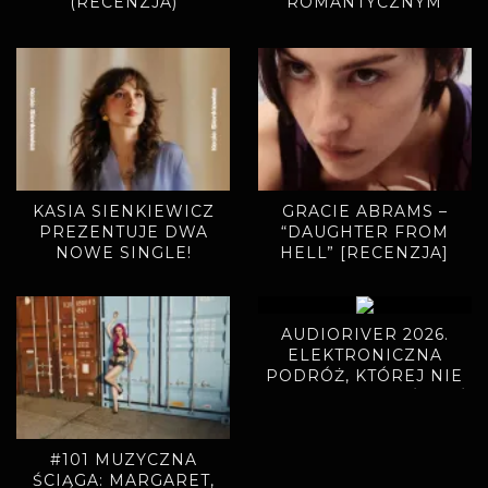
(RECENZJA)
ROMANTYCZNYM
SINGLEM. „MIODOWE
LATA” ZAPOWIADAJĄ
NOWY ALBUM
KASIA SIENKIEWICZ
GRACIE ABRAMS –
PREZENTUJE DWA
“DAUGHTER FROM
NOWE SINGLE!
HELL” [RECENZJA]
AUDIORIVER 2026.
ELEKTRONICZNA
PODRÓŻ, KTÓREJ NIE
CHCIAŁO SIĘ KOŃCZYĆ
#101 MUZYCZNA
ŚCIĄGA: MARGARET,