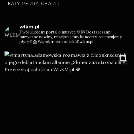
KATY PERRY, CHARLI
XCX, ADÉLA, BAMBI
wlkm.pl
Twój ulubiony portal o muzyce 💜
🆕 Dostarczamy
muzyczne nowiny, relacjonujemy koncerty, recenzujemy
płyty 💃
📩 Współpraca: kontakt@wlkm.pl