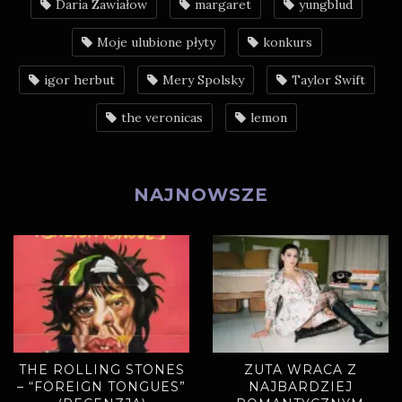
Daria Zawiałow
margaret
yungblud
Moje ulubione płyty
konkurs
igor herbut
Mery Spolsky
Taylor Swift
the veronicas
lemon
NAJNOWSZE
THE ROLLING STONES
ZUTA WRACA Z
– “FOREIGN TONGUES”
NAJBARDZIEJ