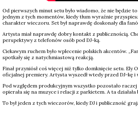
Od pierwszych minut setu było wiadomo, że nie będzie to 
jednym z tych momentów, kiedy tłum wyraźnie przyspieszył
charakter wieczoru. Set był naprawdę doskonały dla fanó
Artysta miał naprawdę dobry kontakt z publicznością. Cho
perspektywy z telefonów osób pod DJ-ką.
Ciekawym ruchem było wplecenie polskich akcentów. „Fanta
spotkały się z natychmiastową reakcją.
Finał przyniósł coś więcej niż tylko domknięcie setu. El
oficjalnej premiery. Artysta wyszedł wtedy przed DJ-kę i 
Pod względem produkcyjnym wszystko pozostało raczej st
opierała się na muzyce i relacji z parkietem. A ta działała
To był jeden z tych wieczorów, kiedy DJ i publiczność grają