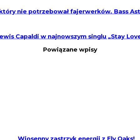
 który nie potrzebował fajerwerków. Bass Astra
ewis Capaldi w najnowszym singlu „Stay Lov
Powiązane wpisy
Wiosenny zastrzyk energii z Ely Oaks!