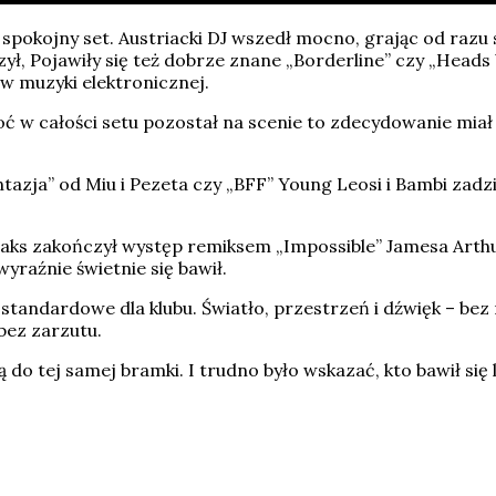
spokojny set. Austriacki DJ wszedł mocno, grając od razu 
, Pojawiły się też dobrze znane „Borderline” czy „Heads Wi
w muzyki elektronicznej.
ć w całości setu pozostał na scenie to zdecydowanie miał 
zja” od Miu i Pezeta czy „BFF” Young Leosi i Bambi zadział
y Oaks zakończył występ remiksem „Impossible” Jamesa Arth
wyraźnie świetnie się bawił.
andardowe dla klubu. Światło, przestrzeń i dźwięk – bez
 bez zarzutu.
 do tej samej bramki. I trudno było wskazać, kto bawił się l