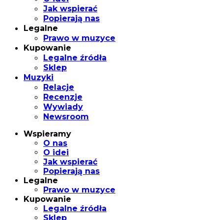
Jak wspierać
Popierają nas
Legalne
Prawo w muzyce
Kupowanie
Legalne źródła
Sklep
Muzyki
Relacje
Recenzje
Wywiady
Newsroom
Wspieramy
O nas
O idei
Jak wspierać
Popierają nas
Legalne
Prawo w muzyce
Kupowanie
Legalne źródła
Sklep