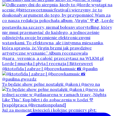
@ktotofida | zabrze | @borowkamusic 📸 @paulin
To będzie show pełne nostalgii: @akon i @neyo na
Już za moment kwiecień i kolejne premiery płyt: