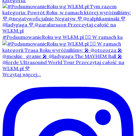
kategoria:
#PodsumowanieRoku wg WLKM.pl 👇🏻 W ramach ka
Wczytaj więcej...