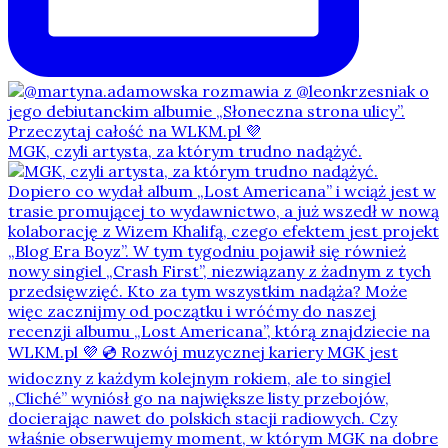
MGK, czyli artysta, za którym trudno nadążyć.