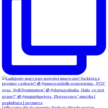
Odliczamy dni do sierpnia, kiedy to @lorde wystąp