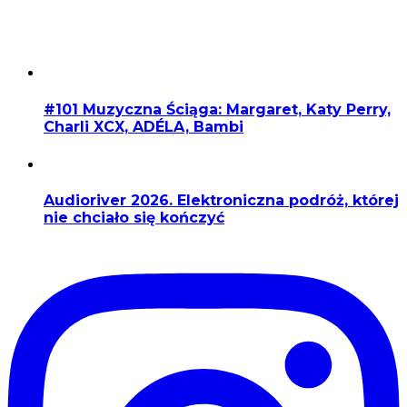
#101 Muzyczna Ściąga: Margaret, Katy Perry,
Charli XCX, ADÉLA, Bambi
Audioriver 2026. Elektroniczna podróż, której
nie chciało się kończyć