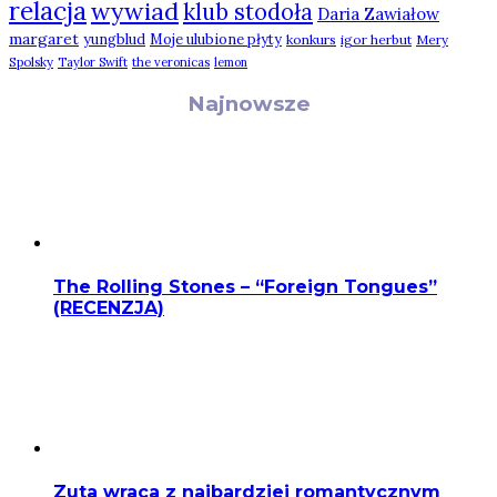
relacja
wywiad
klub stodoła
Daria Zawiałow
margaret
yungblud
Moje ulubione płyty
konkurs
igor herbut
Mery
Spolsky
Taylor Swift
the veronicas
lemon
Najnowsze
The Rolling Stones – “Foreign Tongues”
(RECENZJA)
Zuta wraca z najbardziej romantycznym