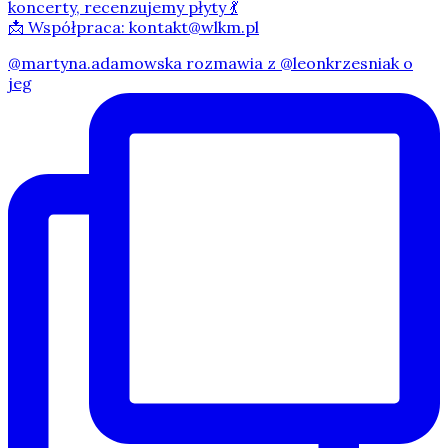
koncerty, recenzujemy płyty 💃
📩 Współpraca: kontakt@wlkm.pl
@martyna.adamowska rozmawia z @leonkrzesniak o
jeg