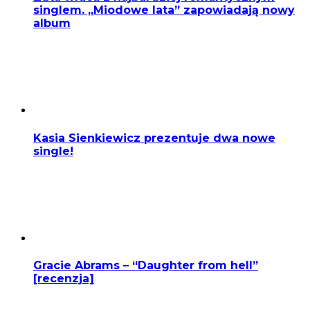
singlem. „Miodowe lata” zapowiadają nowy
album
Kasia Sienkiewicz prezentuje dwa nowe
single!
Gracie Abrams – “Daughter from hell”
[recenzja]