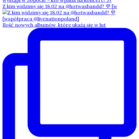
Z kim widzimy się 18.02 na @hotwaxbandd? 💜 [w
Ilość nowych albumów, które ukażą się w lut