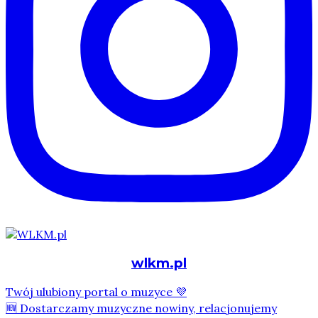
wlkm.pl
Twój ulubiony portal o muzyce 💜
🆕 Dostarczamy muzyczne nowiny, relacjonujemy