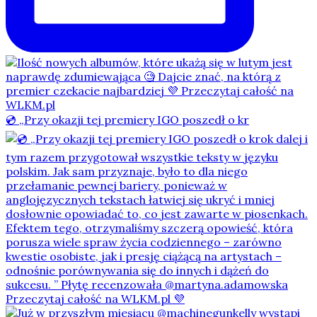
💿 „Przy okazji tej premiery IGO poszedł o kr