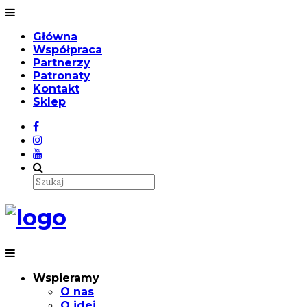
Główna
Współpraca
Partnerzy
Patronaty
Kontakt
Sklep
Wspieramy
O nas
O idei