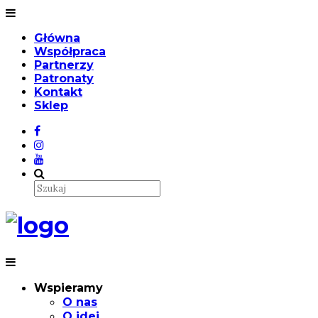
Główna
Współpraca
Partnerzy
Patronaty
Kontakt
Sklep
Wspieramy
O nas
O idei