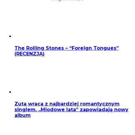
The Rolling Stones – “Foreign Tongues”
(RECENZJA)
Zuta wraca z najbardziej romantycznym
singlem. „Miodowe lata” zapowiadają nowy
album