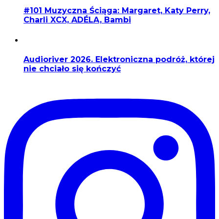
#101 Muzyczna Ściąga: Margaret, Katy Perry,
Charli XCX, ADÉLA, Bambi
Audioriver 2026. Elektroniczna podróż, której
nie chciało się kończyć