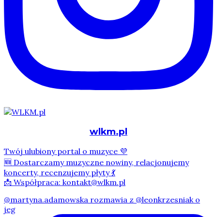
wlkm.pl
Twój ulubiony portal o muzyce 💜
🆕 Dostarczamy muzyczne nowiny, relacjonujemy
koncerty, recenzujemy płyty 💃
📩 Współpraca: kontakt@wlkm.pl
@martyna.adamowska rozmawia z @leonkrzesniak o
jeg