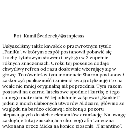
Fot. Kamil Świderek/@stnpicsss
Usłyszeliśmy także kawałek o przewrotnym tytule
„PaniKa”, w którym zespół postanowił pobawić się
trochę tytułowym słowem i użyć go w 2 zupełnie
różnych znaczeniach. Uroku tej piosence dodaje
chwytliwy refren od razu dosłownie wżerający się w
głowę. To również w tym momencie Sharon postanowił
zaskoczyć publiczność i zmienić swoją stylizację i to na
wcale nie mniej oryginalną niż poprzednia. Tym razem
postawił na czarne, lateksowe spodnie i kurtkę z tego
samego materiału. W tej odsłonie zaśpiewał „Bankiet”
jeden z moich ulubionych utworów Alldesire, głównie ze
względu na bardzo ciekawą i złożoną z pozoru
niepasujących do siebie elementów aranżację. Na uwagę
zasługuje tutaj zaskakująca choreografia taneczna
wykonana przez Micka na koniec piosenki. „Tarantino”,