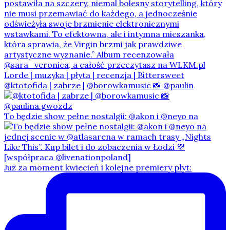
@ktotofida | zabrze | @borowkamusic 📸 @paulin
To będzie show pełne nostalgii: @akon i @neyo na
Już za moment kwiecień i kolejne premiery płyt: