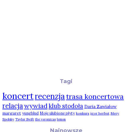
Tagi
koncert
recenzja
trasa koncertowa
relacja
wywiad
klub stodoła
Daria Zawiałow
margaret
yungblud
Moje ulubione płyty
konkurs
igor herbut
Mery
Spolsky
Taylor Swift
the veronicas
lemon
Najnowsze