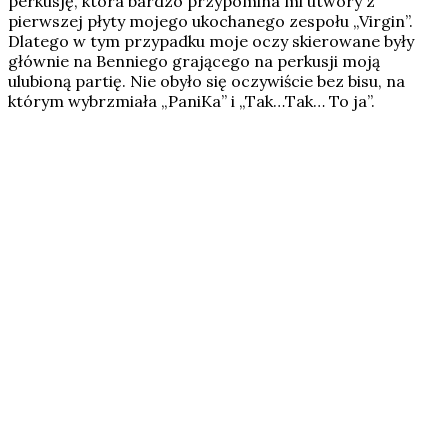
perkusję, która bardzo przypomina mi utwory z
pierwszej płyty mojego ukochanego zespołu „Virgin”.
Dlatego w tym przypadku moje oczy skierowane były
głównie na Benniego grającego na perkusji moją
ulubioną partię. Nie obyło się oczywiście bez bisu, na
którym wybrzmiała „PaniKa” i „Tak…Tak… To ja”.