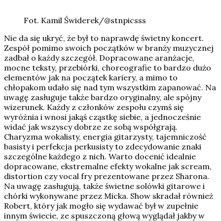
Fot. Kamil Świderek/@stnpicsss
Nie da się ukryć, że był to naprawdę świetny koncert.
Zespół pomimo swoich początków w branży muzycznej
zadbał o każdy szczegół. Dopracowane aranżacje,
mocne teksty, przebiórki, choreografie to bardzo dużo
elementów jak na początek kariery, a mimo to
chłopakom udało się nad tym wszystkim zapanować. Na
uwagę zasługuje także bardzo oryginalny, ale spójny
wizerunek. Każdy z członków zespołu czymś się
wyróżnia i wnosi jakąś cząstkę siebie, a jednocześnie
widać jak wszyscy dobrze ze sobą współgrają.
Charyzma wokalisty, energia gitarzysty, tajemniczość
basisty i perfekcja perkusisty to zdecydowanie znaki
szczególne każdego z nich. Warto docenić idealnie
dopracowane, ekstremalne efekty wokalne jak scream,
distortion czy vocal fry prezentowane przez Sharona.
Na uwagę zasługują, także świetne solówki gitarowe i
chórki wykonywane przez Micka. Show skradał również
Robert, który jak mogło się wydawać był w zupełnie
innym świecie, ze spuszczoną głową wyglądał jakby w