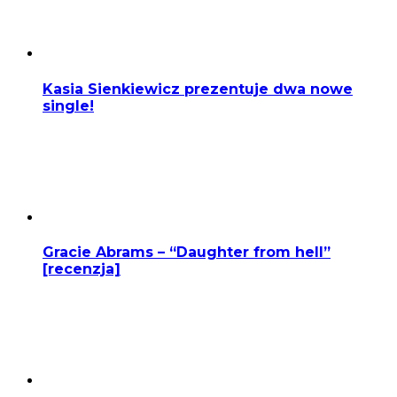
Kasia Sienkiewicz prezentuje dwa nowe
single!
Gracie Abrams – “Daughter from hell”
[recenzja]