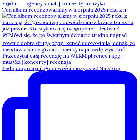
Ten album recenzowaliśmy w sierpniu 2025 roku z n
Ładujemy maj i jego nowości muzyczne! Na którą