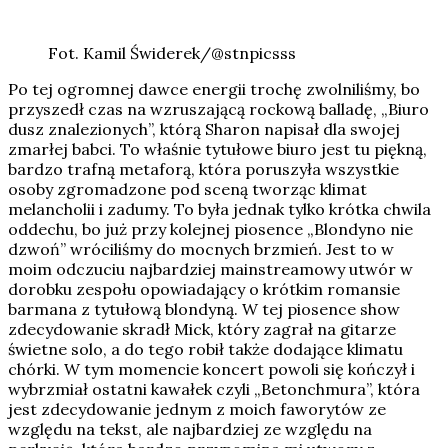
Fot. Kamil Świderek/@stnpicsss
Po tej ogromnej dawce energii trochę zwolniliśmy, bo
przyszedł czas na wzruszającą rockową balladę, „Biuro
dusz znalezionych”, którą Sharon napisał dla swojej
zmarłej babci. To właśnie tytułowe biuro jest tu piękną,
bardzo trafną metaforą, która poruszyła wszystkie
osoby zgromadzone pod sceną tworząc klimat
melancholii i zadumy. To była jednak tylko krótka chwila
oddechu, bo już przy kolejnej piosence „Blondyno nie
dzwoń” wróciliśmy do mocnych brzmień. Jest to w
moim odczuciu najbardziej mainstreamowy utwór w
dorobku zespołu opowiadający o krótkim romansie
barmana z tytułową blondyną. W tej piosence show
zdecydowanie skradł Mick, który zagrał na gitarze
świetne solo, a do tego robił także dodające klimatu
chórki. W tym momencie koncert powoli się kończył i
wybrzmiał ostatni kawałek czyli „Betonchmura”, która
jest zdecydowanie jednym z moich faworytów ze
względu na tekst, ale najbardziej ze względu na