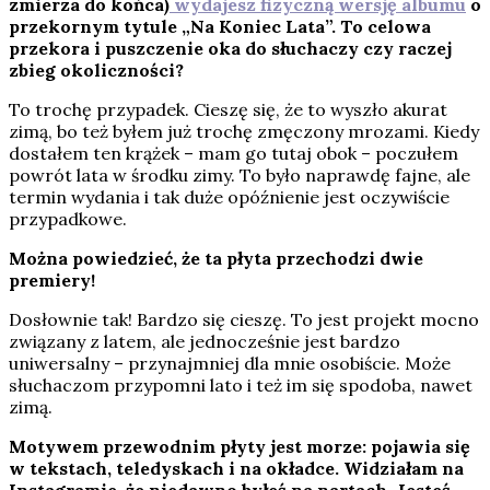
zmierza do końca)
wydajesz fizyczną wersję albumu
o
przekornym tytule „Na Koniec Lata”. To celowa
przekora i puszczenie oka do słuchaczy czy raczej
zbieg okoliczności?
To trochę przypadek. Cieszę się, że to wyszło akurat
zimą, bo też byłem już trochę zmęczony mrozami. Kiedy
dostałem ten krążek – mam go tutaj obok – poczułem
powrót lata w środku zimy. To było naprawdę fajne, ale
termin wydania i tak duże opóźnienie jest oczywiście
przypadkowe.
Można powiedzieć, że ta płyta przechodzi dwie
premiery!
Dosłownie tak! Bardzo się cieszę. To jest projekt mocno
związany z latem, ale jednocześnie jest bardzo
uniwersalny – przynajmniej dla mnie osobiście. Może
słuchaczom przypomni lato i też im się spodoba, nawet
zimą.
Motywem przewodnim płyty jest morze: pojawia się
w tekstach, teledyskach i na okładce. Widziałam na