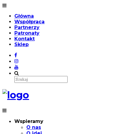
Główna
Współpraca
Partnerzy
Patronaty
Kontakt
Sklep
Wspieramy
O nas
O idei