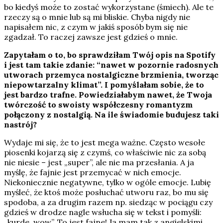
bo kiedyś może to zostać wykorzystane (śmiech). Ale te
rzeczy są o mnie lub są mi bliskie. Chyba nigdy nie
napisałem nic, z czym w jakiś sposób bym się nie
zgadzał. To raczej zawsze jest gdzieś o mnie.
Zapytałam o to, bo sprawdziłam Twój opis na Spotify
i jest tam takie zdanie: “nawet w pozornie radosnych
utworach przemyca nostalgiczne brzmienia, tworząc
niepowtarzalny klimat”. I pomyślałam sobie, że to
jest bardzo trafne. Powiedziałabym nawet, że Twoja
twórczość to swoisty współczesny romantyzm
połączony z nostalgią. Na ile świadomie budujesz taki
nastrój?
Wydaje mi się, że to jest mega ważne. Często wesołe
piosenki kojarzą się z czymś, co właściwie nic za sobą
nie niesie – jest „super”, ale nie ma przesłania. A ja
myślę, że fajnie jest przemycać w nich emocje.
Niekoniecznie negatywne, tylko w ogóle emocje. Lubię
myśleć, że ktoś może posłuchać utworu raz, bo mu się
spodoba, a za drugim razem np. siedząc w pociągu czy
gdzieś w drodze nagle wsłucha się w tekst i pomyśli:
„kurde, wow”. To jest fajne! Ja mam tak z angielskimi