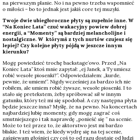
na pierwszym planie. No i na pewno trzeba wspomnieć
o miłości – bo to jednak jest jakiś core tej muzyki.
Twoje dwie ubiegłoroczne płyty są zupełnie inne. W
“Na Koniec Lata” czuć wakacyjny powiew dobrej
energii, a “Momenty” są bardziej melancholijne i
nostalgiczne. W którymś z tych nurtów czujesz się
lepiej? Czy kolejne płyty pójdą w jeszcze innym
kierunku?
Mogę powiedzieć trochę backstage’owo. Przed „Na
Koniec Lata” ktoś mnie zapytał: „ej Janek, a Ty umiesz
robić wesołe piosenki?”. Odpowiedziałem: „kurde,
pewnie, że umiem!”. Nigdy wcześniej za bardzo ich nie
robiłem, ale umiem robić żywsze, wesołe piosenki. I to
stało się pretekstem, żeby spróbować sił w innym
gatunku, który też mi się spodobał. A czy następna płyta
będzie jeszcze inna? Myślę, że na pewno. Na koncertach
najbardziej lubię momenty, gdy mogę zagrać coś
smutniejszego i tak naprawdę „ponieść się ” na scenie.
Może to też przez to, że aktorstwo jest mi bardzo
bliskie. I też wiem, że kiedy wydrę się na tej scenie,
zaśpiewam głośniej czy coś to od razu dostaję od ludzi