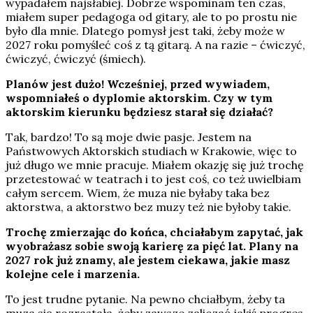
wypadałem najsłabiej. Dobrze wspominam ten czas,
miałem super pedagoga od gitary, ale to po prostu nie
było dla mnie. Dlatego pomysł jest taki, żeby może w
2027 roku pomyśleć coś z tą gitarą. A na razie – ćwiczyć,
ćwiczyć, ćwiczyć (śmiech).
Planów jest dużo! Wcześniej, przed wywiadem,
wspomniałeś o dyplomie aktorskim. Czy w tym
aktorskim kierunku będziesz starał się działać?
Tak, bardzo! To są moje dwie pasje. Jestem na
Państwowych Aktorskich studiach w Krakowie, więc to
już długo we mnie pracuje. Miałem okazję się już trochę
przetestować w teatrach i to jest coś, co też uwielbiam
całym sercem. Wiem, że muza nie byłaby taka bez
aktorstwa, a aktorstwo bez muzy też nie byłoby takie.
Trochę zmierzając do końca, chciałabym zapytać, jak
wyobrażasz sobie swoją karierę za pięć lat. Plany na
2027 rok już znamy, ale jestem ciekawa, jakie masz
kolejne cele i marzenia.
To jest trudne pytanie. Na pewno chciałbym, żeby ta