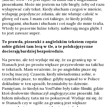
piosenkami. Może nie jestem na tyle biegły, żeby od razu
wyłapywać cały tekst. Kiedy słucham czegoś w mieście,
wyłapuję pojedyncze zdania, ale nie wlatuje całość w
głowę od razu. I mam coś takiego, że kiedy jeżdżę
pociągami, słucham i słucham i coś nagle do mnie trafia.
Wtedy te pozornie luźne teksty, nabierają mega głębi. I
to jest zawsze super.
To prawda, piosenki z angielskim tekstem często
sobie gdzieś tam lecą w tle, a te polskojęzyczne
docierają bardziej bezpośrednio.
Na pewno, ale też wydaje mi się, że za granicą np. w
Stanach jest po prostu większe przyzwolenie na taki luz
w tekstach. Mam wrażenie, że po angielsku pisze się
trochę inaczej. Czasem, kiedy uświadomisz sobie, o
czym ktoś pisze, to myślisz: gdyby napisał to w Polsce
dokładnie w ten sposób, brzmiałoby to dziwnie.
Pamiętam, że kiedyś na YouTubie były takie filmiki, gdzie
ktoś dosłownie tłumaczył anglojęzyczne piosenki. Jak
byłem młodszy, tata mi to pokazywał. Wydaje mi się, że
w Stanach czy w ogóle za granicą jest większe