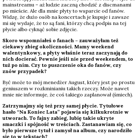
mainstreamu – aż ludzie zaczną chodzić z discmanami
po mieście. Ale dla mnie płyty to wsparcie od fanów.
Widzę, że dużo osób na koncertach je kupuje i zawsze
mi się wydaje, że to są fani, którzy chcą podpis na tej
płycie albo cyknąć sobie zdjęcie.
Skoro wspomniałeś o fanach – zauważyłam też
ciekawy zbieg okoliczności. Mamy weekend
walentynkowy, a płyty właśnie teraz zaczynają do
nich docierać. Pewnie jeśli nie przed weekendem, to
tuż po nim. Czy to puszczenie oka do fanów, czy
znów przypadek?
Być może to mój menedżer August, który jest po prostu
geniuszem w rozkminianiu takich rzeczy. Może nawet
mnie nie informuje, że coś takiego zaplanował (śmiech).
Zatrzymajmy się też przy samej płycie.
Tytułowe
hasło “Na Koniec Lata” pojawia się kilkukrotnie w
utworach. To fajny zabieg, lubię takie ukryte
smaczki i spójność w treściach. Zastanawiam się, co
było pierwsze tytuł i zamysł na album, czy narodziło
się to w tekstach?