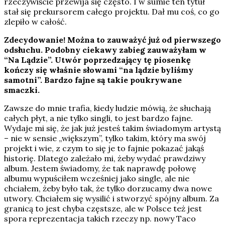
rzeczywiście przewija się często. I w sumie ten tytuł
stał się prekursorem całego projektu. Dał mu coś, co go
zlepiło w całość.
Zdecydowanie! Można to zauważyć już od pierwszego
odsłuchu. Podobny ciekawy zabieg zauważyłam w
“Na Lądzie”. Utwór poprzedzający tę piosenkę
kończy się właśnie słowami “na lądzie byliśmy
samotni”. Bardzo fajne są takie poukrywane
smaczki.
Zawsze do mnie trafia, kiedy ludzie mówią, że słuchają
całych płyt, a nie tylko singli, to jest bardzo fajne.
Wydaje mi się, że jak już jesteś takim świadomym artystą
– nie w sensie „większym”, tylko takim, który ma swój
projekt i wie, z czym to się je to fajnie pokazać jakąś
historię. Dlatego zależało mi, żeby wydać prawdziwy
album. Jestem świadomy, że tak naprawdę połowę
albumu wypuściłem wcześniej jako single, ale nie
chciałem, żeby było tak, że tylko dorzucamy dwa nowe
utwory. Chciałem się wysilić i stworzyć spójny album. Za
granicą to jest chyba częstsze, ale w Polsce też jest
spora reprezentacja takich rzeczy np. nowy Taco