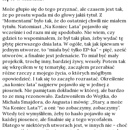
Może głupio się do tego przyznać, ale czasem jest tak,
że po prostu wpada mi do głowy jakiś tytuł. Z
“Momentami” było tak, że do ostatniej chwili nie miałem
tytułu. Natomiast „Na Koniec Lata” pojawiło się
wcześnie i od razu mi się spodobało. Nie wiem, czy
gdzieś to wspominałem, że był taki plan, żeby wydać tę
płytę pierwszego dnia lata. W ogóle, tak jak śpiewam w
jednym utworze, to “miała być tylko EP-ka” – pięć, sześć
utworów, a finalnie jest jedenaście. To miał być mały
projekcik, trochę inny, bardziej żywy, wesoły. Potem tak
się wkręciłem w tę tematykę, zacząłem przerabiać
różne rzeczy z mojego życia, o których mógłbym
opowiedzieć. I tak się to zaczęło rozrastać. Określenie
„na koniec lata” najpierw pojawiło się w jednej z
piosenek. Nie pamiętam dokładnie w której, ale bardzo
to ze mną rezonowało. Zadzwoniłem do Wojtka, do
Michała Smajdora, do Augusta i mówię: „Stary, a może
‘Na Koniec Lata’?”, a oni: “no zobaczymy, zobaczymy”.
Wtedy też wymyśliłem, żeby to hasło pojawiło się w
każdej piosence, ale finalnie się z tego wycofałem.
Dlatego w niektórych utworach jest, w innych nie – choć