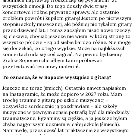
albumach naprawdę troszeczkę się „wyplułem” ze
wszystkich emocji. Do tego doszły dwie trasy
koncertowe i różne prywatne sprawy. Ale ostatnio
zrobiłem powrót i kupiłem gitarę! Jestem po pierwszym
stopniu szkoły muzycznej, ale później nie tykałem gitary
przez dziewięć lat. I teraz zacząłem pisać nowe rzeczy.
Są ciekawe, chociaż jeszcze nie wiem, w którą stronę to
wszystko pójdzie – są od siebie bardzo różne. Nie mogę
się doczekać, co z tego wyjdzie. Może na najbliższych
koncertach uda się coś zagrać. Na pewno będziemy
grali w Sopocie i chciałbym tam spróbować
przetestować ten nowy materiał.
To oznacza, że w Sopocie wystąpisz z gitarą?
Jeszcze nie teraz (śmiech). Ostatnio nawet napisałem
na Instagramie, że może dopiero w 2027 roku. Mam
trochę traumę z gitarą po szkole muzycznej –
oczywiście serdecznie ją pozdrawiam – ale szkoły
muzyczne w pewnym sensie potrafią być dla młodzieży
traumatyczne. Egzaminy są ciężkie, a ja jeszcze byłem
chyba najgorszym uczniem w całej szkole (śmiech).
Naprawdę, przez sześć lat praktycznie ze wszystkiego