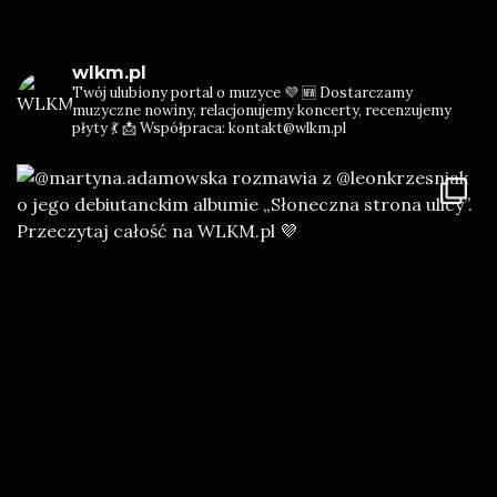
“ELECTRIFIED”
wlkm.pl
Twój ulubiony portal o muzyce 💜
🆕 Dostarczamy
muzyczne nowiny, relacjonujemy koncerty, recenzujemy
płyty 💃
📩 Współpraca: kontakt@wlkm.pl