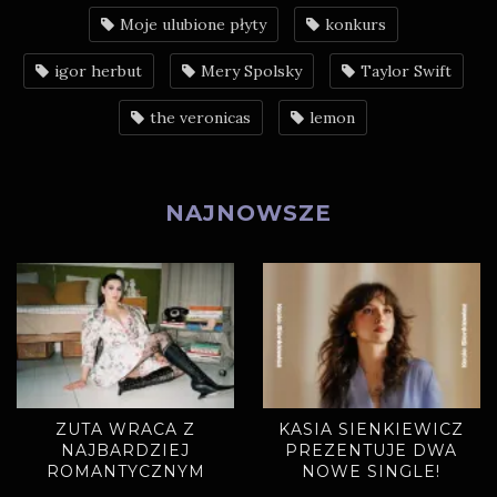
Moje ulubione płyty
konkurs
igor herbut
Mery Spolsky
Taylor Swift
the veronicas
lemon
NAJNOWSZE
ZUTA WRACA Z
KASIA SIENKIEWICZ
NAJBARDZIEJ
PREZENTUJE DWA
ROMANTYCZNYM
NOWE SINGLE!
SINGLEM. „MIODOWE