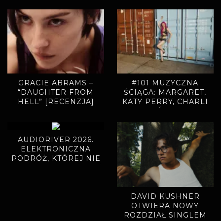
LATA” ZAPOWIADAJĄ
NOWY ALBUM
GRACIE ABRAMS –
#101 MUZYCZNA
“DAUGHTER FROM
ŚCIĄGA: MARGARET,
HELL” [RECENZJA]
KATY PERRY, CHARLI
XCX, ADÉLA, BAMBI
AUDIORIVER 2026.
ELEKTRONICZNA
PODRÓŻ, KTÓREJ NIE
CHCIAŁO SIĘ KOŃCZYĆ
DAVID KUSHNER
OTWIERA NOWY
ROZDZIAŁ SINGLEM