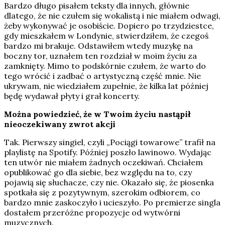
Bardzo długo pisałem teksty dla innych, głównie
dlatego, że nie czułem się wokalistą i nie miałem odwagi,
żeby wykonywać je osobiście. Dopiero po trzydziestce,
gdy mieszkałem w Londynie, stwierdziłem, że czegoś
bardzo mi brakuje. Odstawiłem wtedy muzykę na
boczny tor, uznałem ten rozdział w moim życiu za
zamknięty. Mimo to podskórnie czułem, że warto do
tego wrócić i zadbać o artystyczną część mnie. Nie
ukrywam, nie wiedziałem zupełnie, że kilka lat później
będę wydawał płyty i grał koncerty.
Można powiedzieć, że w Twoim życiu nastąpił
nieoczekiwany zwrot akcji
Tak. Pierwszy singiel, czyli „Pociągi towarowe” trafił na
playlistę na Spotify. Później poszło lawinowo. Wydając
ten utwór nie miałem żadnych oczekiwań. Chciałem
opublikować go dla siebie, bez względu na to, czy
pojawią się słuchacze, czy nie. Okazało się, że piosenka
spotkała się z pozytywnym, szerokim odbiorem, co
bardzo mnie zaskoczyło i ucieszyło. Po premierze singla
dostałem przeróżne propozycje od wytwórni
muzycznych.