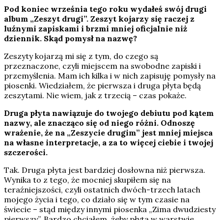
Pod koniec września tego roku wydałeś swój drugi
album „Zeszyt drugi”. Zeszyt kojarzy się raczej z
luźnymi zapiskami i brzmi mniej oficjalnie niż
dziennik. Skąd pomysł na nazwę?
Zeszyty kojarzą mi się z tym, do czego są
przeznaczone, czyli miejscem na swobodne zapiski i
przemyślenia. Mam ich kilka i w nich zapisuję pomysły na
piosenki. Wiedziałem, że pierwsza i druga płyta będą
zeszytami. Nie wiem, jak z trzecią – czas pokaże.
Druga płyta nawiązuje do twojego debiutu pod kątem
nazwy, ale znacząco się od niego różni. Odnoszę
wrażenie, że na „Zeszycie drugim” jest mniej miejsca
na własne interpretacje, a za to więcej ciebie i twojej
szczerości.
Tak. Druga płyta jest bardziej dosłowna niż pierwsza.
Wynika to z tego, że mocniej skupiłem się na
teraźniejszości, czyli ostatnich dwóch-trzech latach
mojego życia i tego, co działo się w tym czasie na
świecie – stąd między innymi piosenka „Zima dwudziesty
pierwszy”. Bardzo chciałem, żeby płyta w warstwie