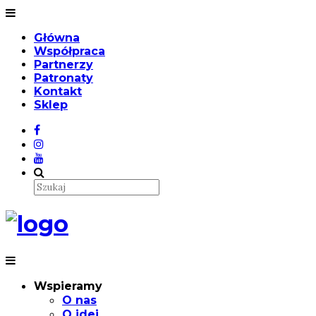
Główna
Współpraca
Partnerzy
Patronaty
Kontakt
Sklep
Wspieramy
O nas
O idei