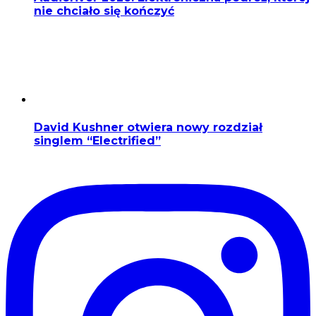
nie chciało się kończyć
David Kushner otwiera nowy rozdział
singlem “Electrified”