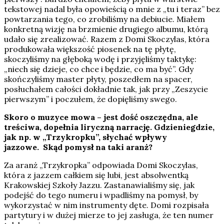
tekstowej nadal była opowieścią o mnie z „tu i teraz” bez
powtarzania tego, co zrobiliśmy na debiucie. Miałem
konkretną wizję na brzmienie drugiego albumu, którą
udało się zrealizować. Razem z Domi Skoczylas, która
produkowała większość piosenek na tę płytę,
skoczyliśmy na głęboką wodę i przyjęliśmy taktykę:
„niech się dzieje, co chce i będzie, co ma być”. Gdy
skończyliśmy master płyty, poszedłem na spacer,
posłuchałem całości dokładnie tak, jak przy „Zeszycie
pierwszym” i poczułem, że dopięliśmy swego.
Skoro o muzyce mowa – jest dość oszczędna, ale
treściwa, dopełnia liryczną narrację. Gdzieniegdzie,
jak np. w „Trzykropku”, słychać wpływy
jazzowe. Skąd pomysł na taki aranż?
Za aranż „Trzykropka” odpowiada Domi Skoczylas,
która z jazzem całkiem się lubi, jest absolwentką
Krakowskiej Szkoły Jazzu. Zastanawialiśmy się, jak
podejść do tego numeru i wpadliśmy na pomysł, by
wykorzystać w nim instrumenty dęte. Domi rozpisała
partytury i w dużej mierze to jej zasługa, że ten numer