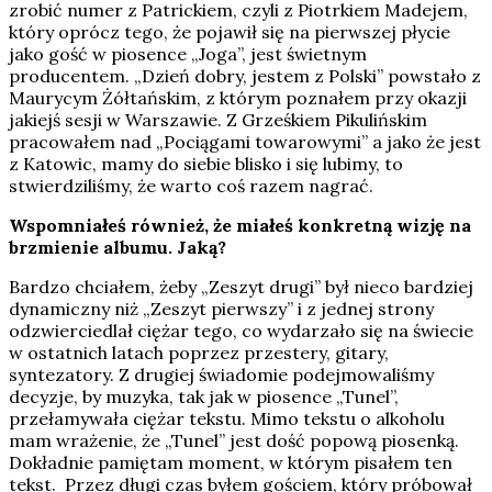
zrobić numer z Patrickiem, czyli z Piotrkiem Madejem,
który oprócz tego, że pojawił się na pierwszej płycie
jako gość w piosence „Joga”, jest świetnym
producentem. „Dzień dobry, jestem z Polski” powstało z
Maurycym Żółtańskim, z którym poznałem przy okazji
jakiejś sesji w Warszawie. Z Grześkiem Pikulińskim
pracowałem nad „Pociągami towarowymi” a jako że jest
z Katowic, mamy do siebie blisko i się lubimy, to
stwierdziliśmy, że warto coś razem nagrać.
Wspomniałeś również, że miałeś konkretną wizję na
brzmienie albumu. Jaką?
Bardzo chciałem, żeby „Zeszyt drugi” był nieco bardziej
dynamiczny niż „Zeszyt pierwszy” i z jednej strony
odzwierciedlał ciężar tego, co wydarzało się na świecie
w ostatnich latach poprzez przestery, gitary,
syntezatory. Z drugiej świadomie podejmowaliśmy
decyzje, by muzyka, tak jak w piosence „Tunel”,
przełamywała ciężar tekstu. Mimo tekstu o alkoholu
mam wrażenie, że „Tunel” jest dość popową piosenką.
Dokładnie pamiętam moment, w którym pisałem ten
tekst. Przez długi czas byłem gościem, który próbował