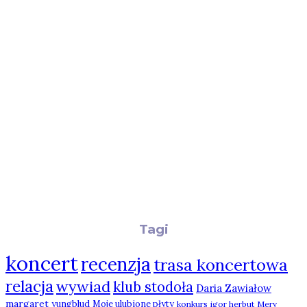
Tagi
koncert
recenzja
trasa koncertowa
relacja
wywiad
klub stodoła
Daria Zawiałow
margaret
yungblud
Moje ulubione płyty
konkurs
igor herbut
Mery