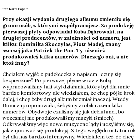
fot.: Karol Papała
Przy okazji wydania drugiego albumu zmieniło się
grono osób, z którymi współpracujesz. Za produkcję
pierwszej płyty odpowiadał Kuba Dąbrowski, na
drugiej producentów, w zależności od numeru, jest
kilku: Dominika Skoczylas, Piotr Madej, znany
szerzej jako Patrick the Pan. Ty również
produkowałeś kilka numerów. Dlaczego oni, a nie
ktoś inny?
Chciałem wyjść z pudełeczka z napisem „czuję się
bezpiecznie”. Po pierwszej płycie wraz z Kubą
wypracowaliśmy taki styl działania, który był dla mnie
bardzo komfortowy, ale wiedziałem, że chcę pójść krok
dalej, i chcę żeby drugi album brzmiał inaczej. Wtedy
Domi zaproponowała, żebyśmy zrobili razem kilka
numerów. Obydwoje czuliśmy się jak debiutanci, bo
wcześniej nie produkowaliśmy muzyki (śmiech).
Odkrywaliśmy więc nowe muzyczne lądy i uczyliśmy się,
jak zajmować się produkcją. Z tego względu ostatni rok
był dla nas bardzo intensywny. Wiedziałem też, że chcę