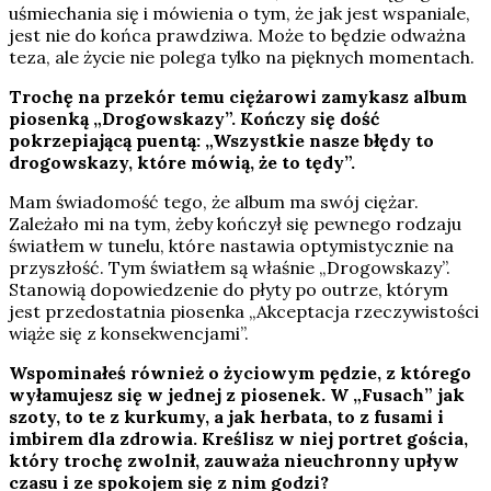
uśmiechania się i mówienia o tym, że jak jest wspaniale,
jest nie do końca prawdziwa. Może to będzie odważna
teza, ale życie nie polega tylko na pięknych momentach.
Trochę na przekór temu ciężarowi zamykasz album
piosenką „Drogowskazy”. Kończy się dość
pokrzepiającą puentą: „Wszystkie nasze błędy to
drogowskazy, które mówią, że to tędy”.
Mam świadomość tego, że album ma swój ciężar.
Zależało mi na tym, żeby kończył się pewnego rodzaju
światłem w tunelu, które nastawia optymistycznie na
przyszłość. Tym światłem są właśnie „Drogowskazy”.
Stanowią dopowiedzenie do płyty po outrze, którym
jest przedostatnia piosenka „Akceptacja rzeczywistości
wiąże się z konsekwencjami”.
Wspominałeś również o życiowym pędzie, z którego
wyłamujesz się w jednej z piosenek. W „Fusach” jak
szoty, to te z kurkumy, a jak herbata, to z fusami i
imbirem dla zdrowia. Kreślisz w niej portret gościa,
który trochę zwolnił, zauważa nieuchronny upływ
czasu i ze spokojem się z nim godzi?