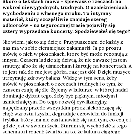
Skoro o tekstach mowa – śpiewasz o rzeczach na
wskroś niewygodnych, trudnych. O uzależnieniach,
wychodzeniu z własnego mroku. To intymny
materiał, który szczęśliwie znajduje szereg
odbiorców – na tegorocznej trasie pojawiły się
cztery wyprzedane koncerty. Spodziewałeś się tego?
Nie wiem, jak to się dzieje. Przypuszczam, że każdy z
nas ma w sobie ciemniejsze zakamarki. Ja po prostu
mówię o nich w piosenkach, które być może rezonują z
innymi. Czasem ludzie się dziwią, że nie zawsze jestem
smutny, albo że się uśmiecham i żartuję na koncertach. A
to jest tak, że raz jest górka, raz jest dół. Dzięki muzyce
utrzymuję zdrowy balans. Widzę w tym sens, żeby
mówić w piosenkach o rzeczach trudnych i o tym, że
czasem czuję się źle. Żyjemy w kulturze, w której nadal
dominuje dyktat tego, żeby być pięknym, młodym i
uśmiechniętym. Do tego rozwój cywilizacyjny,
napędzany przede wszystkim przez niekończącą się
chęć wzrostu i zysku, degraduje człowieka do funkcji
trybika, który ma nie zastanawiać się nad tym, co czuje i
gdzie jest w swoim życiu. Staram się wychodzić z tego
schematu i rzucać światło na to, że kultura ciągłego