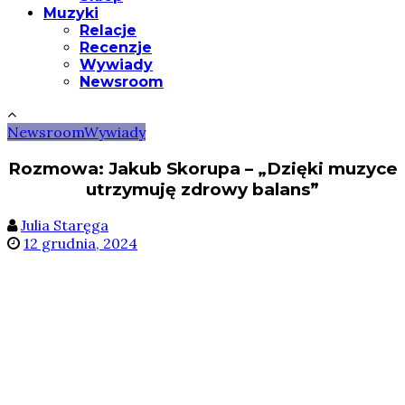
Muzyki
Relacje
Recenzje
Wywiady
Newsroom
Newsroom
Wywiady
Rozmowa: Jakub Skorupa – „Dzięki muzyce
utrzymuję zdrowy balans”
Julia Staręga
12 grudnia, 2024