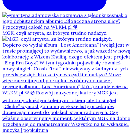
MGK, czyli artysta, za którym trudno nadążyć.