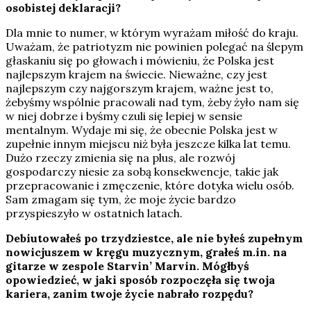
osobistej deklaracji?
Dla mnie to numer, w którym wyrażam miłość do kraju.
Uważam, że patriotyzm nie powinien polegać na ślepym
głaskaniu się po głowach i mówieniu, że Polska jest
najlepszym krajem na świecie. Nieważne, czy jest
najlepszym czy najgorszym krajem, ważne jest to,
żebyśmy wspólnie pracowali nad tym, żeby żyło nam się
w niej dobrze i byśmy czuli się lepiej w sensie
mentalnym. Wydaje mi się, że obecnie Polska jest w
zupełnie innym miejscu niż była jeszcze kilka lat temu.
Dużo rzeczy zmienia się na plus, ale rozwój
gospodarczy niesie za sobą konsekwencje, takie jak
przepracowanie i zmęczenie, które dotyka wielu osób.
Sam zmagam się tym, że moje życie bardzo
przyspieszyło w ostatnich latach.
Debiutowałeś po trzydziestce, ale nie byłeś zupełnym
nowicjuszem w kręgu muzycznym, grałeś m.in. na
gitarze w zespole Starvin’ Marvin. Mógłbyś
opowiedzieć, w jaki sposób rozpoczęła się twoja
kariera, zanim twoje życie nabrało rozpędu?