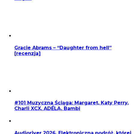
Gracie Abrams – “Daughter from hell”
[recenzja]
#101 Muzyczna Ściąga: Margaret, Katy Perry,
Charli XCX, ADÉLA, Bambi
Audioriver 2026. Elektroniczna podróż, której