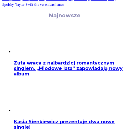
Spolsky
Taylor Swift
the veronicas
lemon
Najnowsze
Zuta wraca z najbardziej romantycznym
singlem. „Miodowe lata” zapowiadają nowy
album
Kasia Sienkiewicz prezentuje dwa nowe
single!