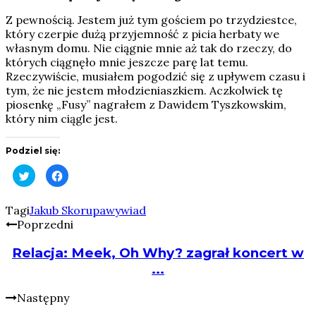
Z pewnością. Jestem już tym gościem po trzydziestce,
który czerpie dużą przyjemność z picia herbaty we
własnym domu. Nie ciągnie mnie aż tak do rzeczy, do
których ciągnęło mnie jeszcze parę lat temu.
Rzeczywiście, musiałem pogodzić się z upływem czasu i
tym, że nie jestem młodzieniaszkiem. Aczkolwiek tę
piosenkę „Fusy” nagrałem z Dawidem Tyszkowskim,
który nim ciągle jest.
Podziel się:
Click
Click
to
to
share
share
on
on
Twitter
Facebook
Tagi
Jakub Skorupa
wywiad
(Opens
(Opens
Poprzedni
in
in
new
new
window)
window)
Relacja: Meek, Oh Why? zagrał koncert w
...
Następny