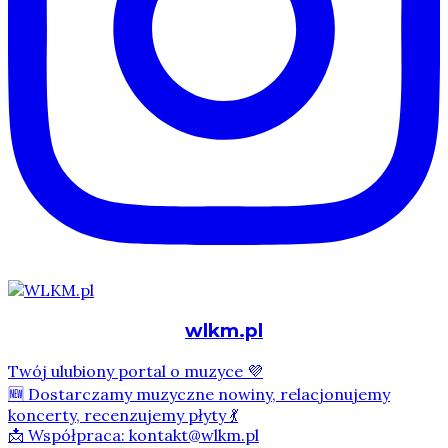
wlkm.pl
Twój ulubiony portal o muzyce 💜
🆕 Dostarczamy muzyczne nowiny, relacjonujemy
koncerty, recenzujemy płyty 💃
📩 Współpraca: kontakt@wlkm.pl