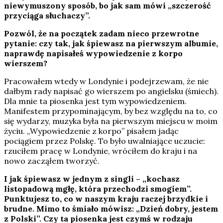
niewymuszony sposób, bo jak sam mówi „szczerość
przyciąga słuchaczy”.
Pozwól, że na początek zadam nieco przewrotne
pytanie: czy tak, jak śpiewasz na pierwszym albumie,
naprawdę napisałeś wypowiedzenie z korpo
wierszem?
Pracowałem wtedy w Londynie i podejrzewam, że nie
dałbym rady napisać go wierszem po angielsku (śmiech).
Dla mnie ta piosenka jest tym wypowiedzeniem.
Manifestem przypominającym, by bez względu na to, co
się wydarzy, muzyka była na pierwszym miejscu w moim
życiu. „Wypowiedzenie z korpo” pisałem jadąc
pociągiem przez Polskę. To było uwalniające uczucie:
rzuciłem pracę w Londynie, wróciłem do kraju i na
nowo zacząłem tworzyć.
I jak śpiewasz w jednym z singli – „kochasz
listopadową mgłę, która przechodzi smogiem”.
Punktujesz to, co w naszym kraju raczej brzydkie i
brudne. Mimo to śmiało mówisz: „Dzień dobry, jestem
z Polski”. Czy ta piosenka jest czymś w rodzaju