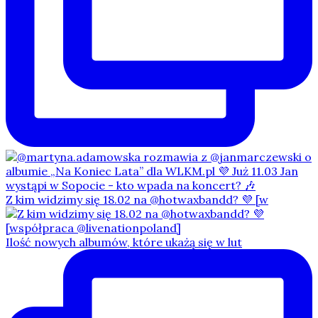
Z kim widzimy się 18.02 na @hotwaxbandd? 💜 [w
Ilość nowych albumów, które ukażą się w lut