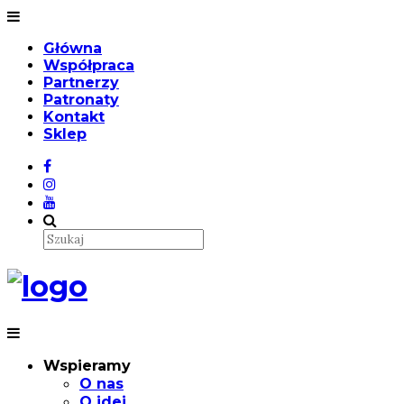
Główna
Współpraca
Partnerzy
Patronaty
Kontakt
Sklep
Wspieramy
O nas
O idei