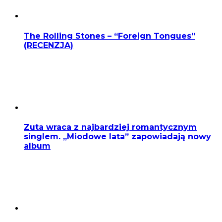
The Rolling Stones – “Foreign Tongues”
(RECENZJA)
Zuta wraca z najbardziej romantycznym
singlem. „Miodowe lata” zapowiadają nowy
album