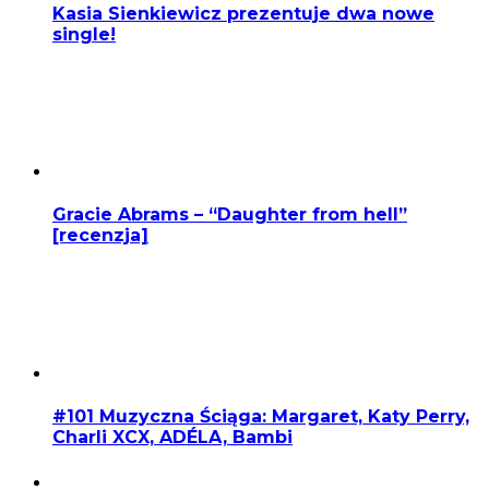
Kasia Sienkiewicz prezentuje dwa nowe
single!
Gracie Abrams – “Daughter from hell”
[recenzja]
#101 Muzyczna Ściąga: Margaret, Katy Perry,
Charli XCX, ADÉLA, Bambi