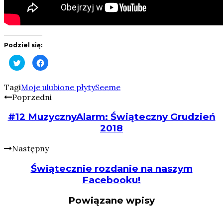
Podziel się:
Click
Click
to
to
share
share
on
on
Twitter
Facebook
Tagi
Moje ulubione płyty
Seeme
(Opens
(Opens
Poprzedni
in
in
new
new
window)
window)
#12 MuzycznyAlarm: Świąteczny Grudzień
2018
Następny
Świątecznie rozdanie na naszym
Facebooku!
Powiązane wpisy