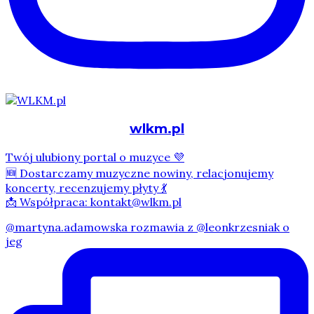
wlkm.pl
Twój ulubiony portal o muzyce 💜
🆕 Dostarczamy muzyczne nowiny, relacjonujemy
koncerty, recenzujemy płyty 💃
📩 Współpraca: kontakt@wlkm.pl
@martyna.adamowska rozmawia z @leonkrzesniak o
jeg