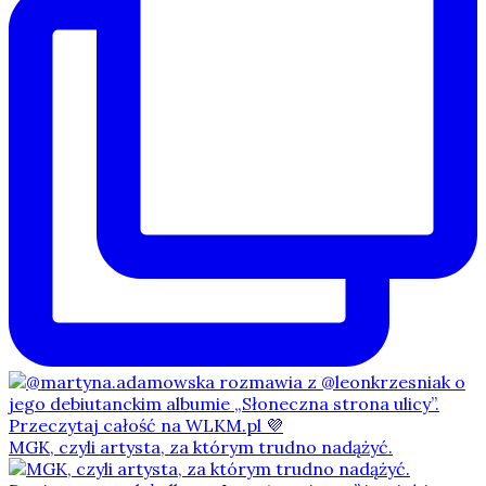
MGK, czyli artysta, za którym trudno nadążyć.