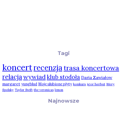
Tagi
koncert
recenzja
trasa koncertowa
relacja
wywiad
klub stodoła
Daria Zawiałow
margaret
yungblud
Moje ulubione płyty
konkurs
igor herbut
Mery
Spolsky
Taylor Swift
the veronicas
lemon
Najnowsze