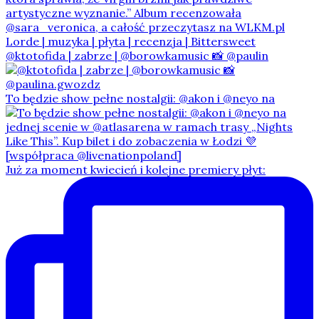
@ktotofida | zabrze | @borowkamusic 📸 @paulin
To będzie show pełne nostalgii: @akon i @neyo na
Już za moment kwiecień i kolejne premiery płyt: