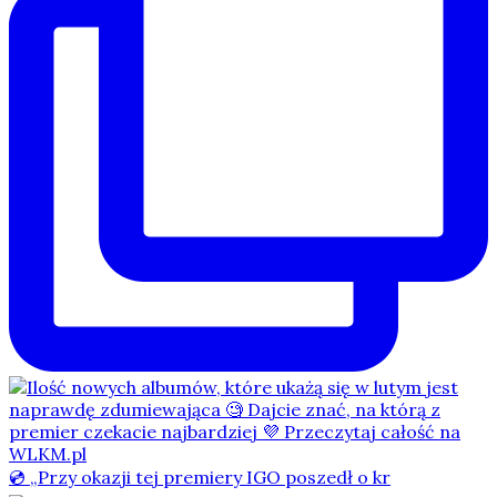
💿 „Przy okazji tej premiery IGO poszedł o kr