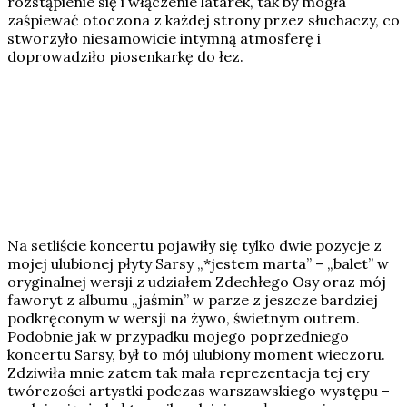
rozstąpienie się i włączenie latarek, tak by mogła
zaśpiewać otoczona z każdej strony przez słuchaczy, co
stworzyło niesamowicie intymną atmosferę i
doprowadziło piosenkarkę do łez.
Na setliście koncertu pojawiły się tylko dwie pozycje z
mojej ulubionej płyty Sarsy „*jestem marta” – „balet” w
oryginalnej wersji z udziałem Zdechłego Osy oraz mój
faworyt z albumu „jaśmin” w parze z jeszcze bardziej
podkręconym w wersji na żywo, świetnym outrem.
Podobnie jak w przypadku mojego poprzedniego
koncertu Sarsy, był to mój ulubiony moment wieczoru.
Zdziwiła mnie zatem tak mała reprezentacja tej ery
twórczości artystki podczas warszawskiego występu –