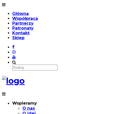
Główna
Współpraca
Partnerzy
Patronaty
Kontakt
Sklep
Wspieramy
O nas
O idei