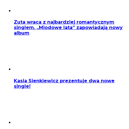
Zuta wraca z najbardziej romantycznym
singlem. „Miodowe lata” zapowiadają nowy
album
Kasia Sienkiewicz prezentuje dwa nowe
single!