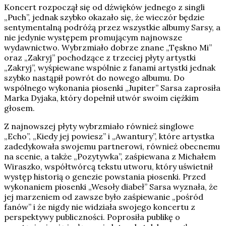
Koncert rozpoczął się od dźwięków jednego z singli
„Puch”, jednak szybko okazało się, że wieczór będzie
sentymentalną podróżą przez wszystkie albumy Sarsy, a
nie jedynie występem promującym najnowsze
wydawnictwo. Wybrzmiało dobrze znane „Tęskno Mi”
oraz „Zakryj” pochodzące z trzeciej płyty artystki
„Zakryj”, wyśpiewane wspólnie z fanami artystki jednak
szybko nastąpił powrót do nowego albumu. Do
wspólnego wykonania piosenki „Jupiter” Sarsa zaprosiła
Marka Dyjaka, który dopełnił utwór swoim ciężkim
głosem.
Z najnowszej płyty wybrzmiało również singlowe
„Echo”, „Kiedy jej powiesz” i „Awantury”, które artystka
zadedykowała swojemu partnerowi, również obecnemu
na scenie, a także „Pozytywka”, zaśpiewana z Michałem
Wiraszko, współtwórcą tekstu utworu, który uświetnił
występ historią o genezie powstania piosenki. Przed
wykonaniem piosenki „Wesoły diabeł” Sarsa wyznała, że
jej marzeniem od zawsze było zaśpiewanie „pośród
fanów” i że nigdy nie widziała swojego koncertu z
perspektywy publiczności. Poprosiła publikę o