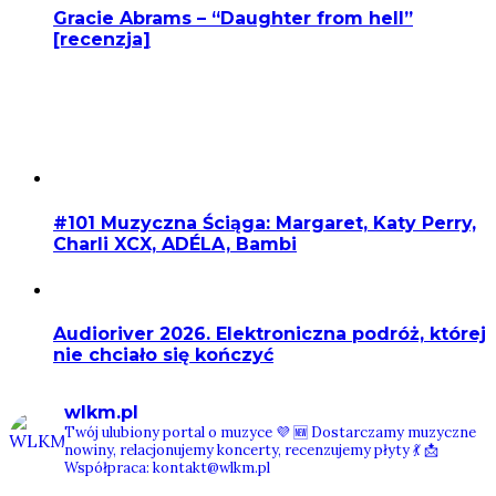
Gracie Abrams – “Daughter from hell”
[recenzja]
#101 Muzyczna Ściąga: Margaret, Katy Perry,
Charli XCX, ADÉLA, Bambi
Audioriver 2026. Elektroniczna podróż, której
nie chciało się kończyć
wlkm.pl
Twój ulubiony portal o muzyce 💜
🆕 Dostarczamy muzyczne
nowiny, relacjonujemy koncerty, recenzujemy płyty 💃
📩
Współpraca: kontakt@wlkm.pl