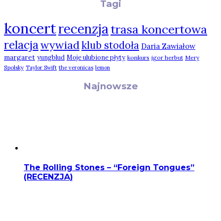
Tagi
koncert
recenzja
trasa koncertowa
relacja
wywiad
klub stodoła
Daria Zawiałow
margaret
yungblud
Moje ulubione płyty
konkurs
igor herbut
Mery
Spolsky
Taylor Swift
the veronicas
lemon
Najnowsze
The Rolling Stones – “Foreign Tongues”
(RECENZJA)