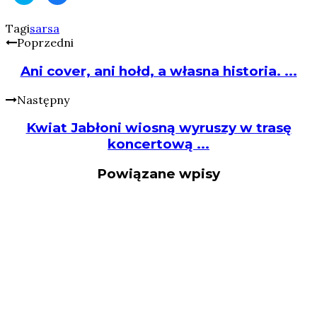
share
share
on
on
Twitter
Facebook
Tagi
sarsa
(Opens
(Opens
Poprzedni
in
in
new
new
window)
window)
Ani cover, ani hołd, a własna historia. ...
Następny
Kwiat Jabłoni wiosną wyruszy w trasę
koncertową ...
Powiązane wpisy