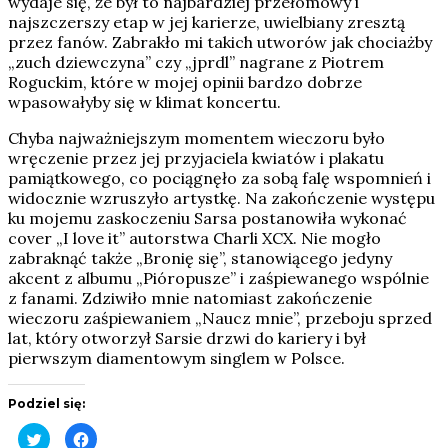
wydaje się, że był to najbardziej przełomowy i
najszczerszy etap w jej karierze, uwielbiany zresztą
przez fanów. Zabrakło mi takich utworów jak chociażby
„zuch dziewczyna” czy „jprdl” nagrane z Piotrem
Roguckim, które w mojej opinii bardzo dobrze
wpasowałyby się w klimat koncertu.
Chyba najważniejszym momentem wieczoru było
wręczenie przez jej przyjaciela kwiatów i plakatu
pamiątkowego, co pociągnęło za sobą falę wspomnień i
widocznie wzruszyło artystkę. Na zakończenie występu
ku mojemu zaskoczeniu Sarsa postanowiła wykonać
cover „I love it” autorstwa Charli XCX. Nie mogło
zabraknąć także „Bronię się”, stanowiącego jedyny
akcent z albumu „Pióropusze” i zaśpiewanego wspólnie
z fanami. Zdziwiło mnie natomiast zakończenie
wieczoru zaśpiewaniem „Naucz mnie”, przeboju sprzed
lat, który otworzył Sarsie drzwi do kariery i był
pierwszym diamentowym singlem w Polsce.
Podziel się:
Click
Click
to
to