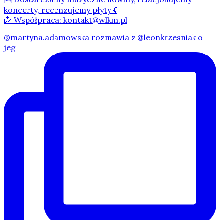
koncerty, recenzujemy płyty 💃
📩 Współpraca: kontakt@wlkm.pl
@martyna.adamowska rozmawia z @leonkrzesniak o
jeg