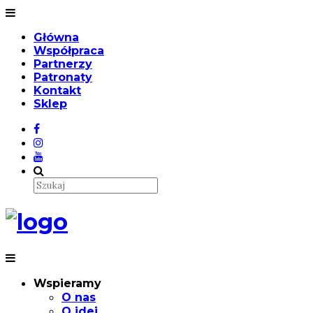
Główna
Współpraca
Partnerzy
Patronaty
Kontakt
Sklep
Wspieramy
O nas
O idei