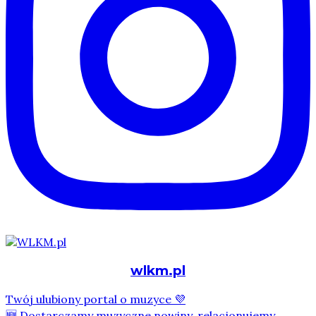
wlkm.pl
Twój ulubiony portal o muzyce 💜
🆕 Dostarczamy muzyczne nowiny, relacjonujemy