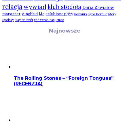
relacja
wywiad
klub stodoła
Daria Zawiałow
margaret
yungblud
Moje ulubione płyty
konkurs
igor herbut
Mery
Spolsky
Taylor Swift
the veronicas
lemon
Najnowsze
The Rolling Stones – “Foreign Tongues”
(RECENZJA)