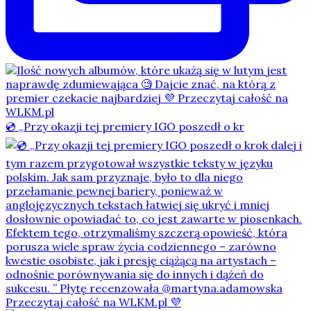
💿 „Przy okazji tej premiery IGO poszedł o kr