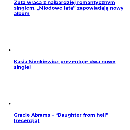
Zuta wraca z najbardziej romantycznym
singlem. „Miodowe lata” zapowiadają nowy
album
Kasia Sienkiewicz prezentuje dwa nowe
single!
Gracie Abrams – “Daughter from hell”
[recenzja]