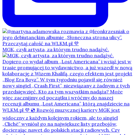
MGK, czyli artysta, za którym trudno nadążyć.