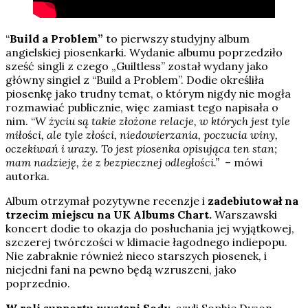
“
Build a Problem”
to pierwszy studyjny album
angielskiej piosenkarki. Wydanie albumu poprzedziło
sześć singli z czego „Guiltless” został wydany jako
główny singiel z “Build a Problem”. Dodie określiła
piosenkę jako trudny temat, o którym nigdy nie mogła
rozmawiać publicznie, więc zamiast tego napisała o
nim. “
W życiu są takie złożone relacje, w których jest tyle
miłości, ale tyle złości, niedowierzania, poczucia winy,
oczekiwań i urazy. To jest piosenka opisująca ten stan;
mam nadzieję, że z bezpiecznej odległości.”
– mówi
autorka.
Album otrzymał pozytywne recenzje i
zadebiutował na
trzecim miejscu na UK Albums Chart.
Warszawski
koncert dodie to okazja do posłuchania jej wyjątkowej,
szczerej twórczości w klimacie łagodnego indiepopu.
Nie zabraknie również nieco starszych piosenek, i
niejedni fani na pewno będą wzruszeni, jako
poprzednio.