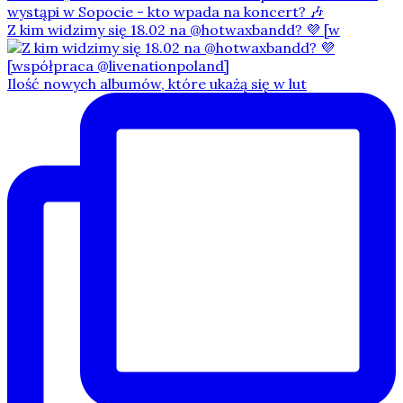
Z kim widzimy się 18.02 na @hotwaxbandd? 💜 [w
Ilość nowych albumów, które ukażą się w lut