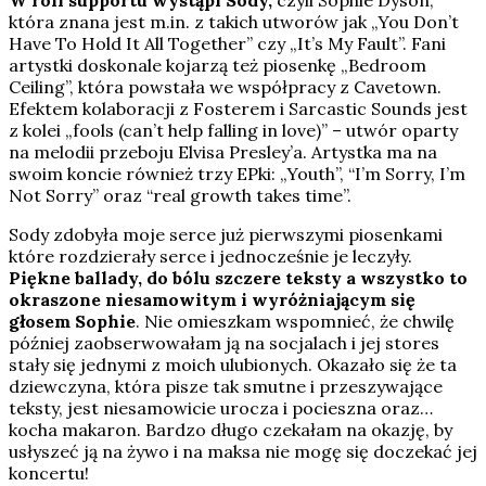
W roli supportu wystąpi Sody,
czyli Sophie Dyson,
która znana jest m.in. z takich utworów jak „You Don’t
Have To Hold It All Together” czy „It’s My Fault”. Fani
artystki doskonale kojarzą też piosenkę „Bedroom
Ceiling”, która powstała we współpracy z Cavetown.
Efektem kolaboracji z Fosterem i Sarcastic Sounds jest
z kolei „fools (can’t help falling in love)” – utwór oparty
na melodii przeboju Elvisa Presley’a. Artystka ma na
swoim koncie również trzy EPki: „Youth”, “I’m Sorry, I’m
Not Sorry” oraz “real growth takes time”.
Sody zdobyła moje serce już pierwszymi piosenkami
które rozdzierały serce i jednocześnie je leczyły.
Piękne ballady, do bólu szczere teksty a wszystko to
okraszone niesamowitym i wyróżniającym się
głosem Sophie
. Nie omieszkam wspomnieć, że chwilę
później zaobserwowałam ją na socjalach i jej stores
stały się jednymi z moich ulubionych. Okazało się że ta
dziewczyna, która pisze tak smutne i przeszywające
teksty, jest niesamowicie urocza i pocieszna oraz…
kocha makaron. Bardzo długo czekałam na okazję, by
usłyszeć ją na żywo i na maksa nie mogę się doczekać jej
koncertu!