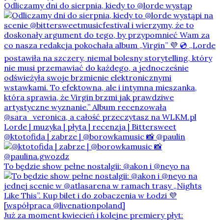
Odliczamy dni do sierpnia, kiedy to @lorde wystąp
@ktotofida | zabrze | @borowkamusic 📸 @paulin
To będzie show pełne nostalgii: @akon i @neyo na
Już za moment kwiecień i kolejne premiery płyt: