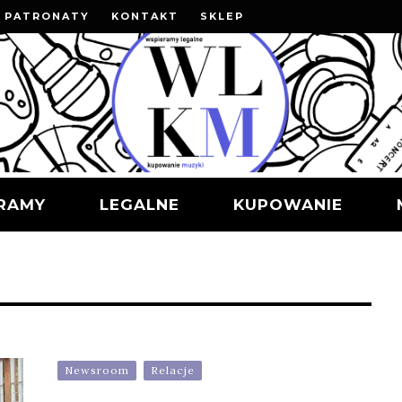
PATRONATY
KONTAKT
SKLEP
RAMY
LEGALNE
KUPOWANIE
Newsroom
Relacje