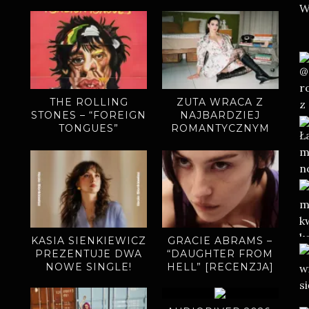
THE ROLLING
ZUTA WRACA Z
STONES – “FOREIGN
NAJBARDZIEJ
TONGUES”
ROMANTYCZNYM
(RECENZJA)
SINGLEM.
„MIODOWE LATA”
ZAPOWIADAJĄ
NOWY ALBUM
KASIA SIENKIEWICZ
GRACIE ABRAMS –
PREZENTUJE DWA
“DAUGHTER FROM
NOWE SINGLE!
HELL” [RECENZJA]