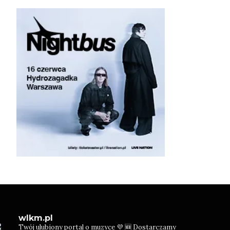
wlkm.pl
Twój ulubiony portal o muzyce 💜
🆕 Dostarczamy