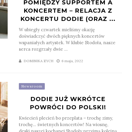
POMIĘDZY SUPPORTEM A
KONCERTEM – RELACJA Z
KONCERTU DODIE (ORAZ ...
W ubiegły czwartek mieliśmy okazję
doświadczyć dwóch pięknych koncertów
wspaniałych artystek. W klubie Stodoła, nasze
serca rozgrzały dwie ...
DOMINIKA ZYCH
6 maja, 2022
Newsroom
DODIE JUŻ WKRÓTCE
POWRÓCI DO POLSKI!
Kwiecień plecień bo przeplata – trochę zimy,
trochę… świetnych koncertów! Na wiosnę,
deski naszej kochanej Stodoły przyjmą kolejną