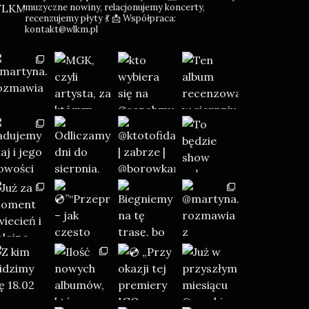
muzyczne nowiny, relacjonujemy koncerty,
recenzujemy płyty 💃
📩 Współpraca:
kontakt@wlkm.pl