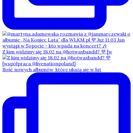
Z kim widzimy się 18.02 na @hotwaxbandd? 💜 [w
Ilość nowych albumów, które ukażą się w lut