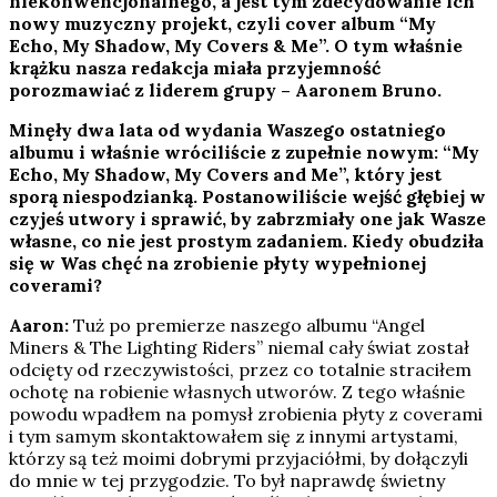
niekonwencjonalnego, a jest tym zdecydowanie ich
nowy muzyczny projekt, czyli cover album “My
Echo, My Shadow, My Covers & Me”. O tym właśnie
krążku nasza redakcja miała przyjemność
porozmawiać z liderem grupy – Aaronem Bruno.
Minęły dwa lata od wydania Waszego ostatniego
albumu i właśnie wróciliście z zupełnie nowym: “My
Echo, My Shadow, My Covers and Me”, który jest
sporą niespodzianką. Postanowiliście wejść głębiej w
czyjeś utwory i sprawić, by zabrzmiały one jak Wasze
własne, co nie jest prostym zadaniem. Kiedy obudziła
się w Was chęć na zrobienie płyty wypełnionej
coverami?
Aaron:
Tuż po premierze naszego albumu “Angel
Miners & The Lighting Riders” niemal cały świat został
odcięty od rzeczywistości, przez co totalnie straciłem
ochotę na robienie własnych utworów. Z tego właśnie
powodu wpadłem na pomysł zrobienia płyty z coverami
i tym samym skontaktowałem się z innymi artystami,
którzy są też moimi dobrymi przyjaciółmi, by dołączyli
do mnie w tej przygodzie. To był naprawdę świetny