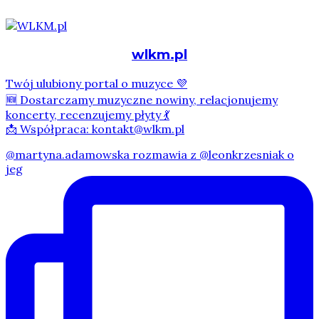
wlkm.pl
Twój ulubiony portal o muzyce 💜
🆕 Dostarczamy muzyczne nowiny, relacjonujemy
koncerty, recenzujemy płyty 💃
📩 Współpraca: kontakt@wlkm.pl
@martyna.adamowska rozmawia z @leonkrzesniak o
jeg