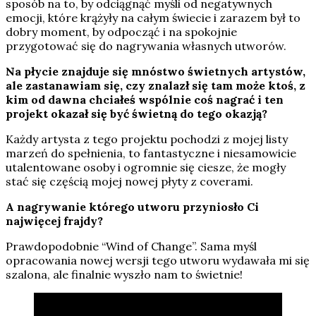
sposób na to, by odciągnąć myśli od negatywnych
emocji, które krążyły na całym świecie i zarazem był to
dobry moment, by odpocząć i na spokojnie
przygotować się do nagrywania własnych utworów.
Na płycie znajduje się mnóstwo świetnych artystów,
ale zastanawiam się, czy znalazł się tam może ktoś, z
kim od dawna chciałeś wspólnie coś nagrać i ten
projekt okazał się być świetną do tego okazją?
Każdy artysta z tego projektu pochodzi z mojej listy
marzeń do spełnienia, to fantastyczne i niesamowicie
utalentowane osoby i ogromnie się ciesze, że mogły
stać się częścią mojej nowej płyty z coverami.
A nagrywanie którego utworu przyniosło Ci
najwięcej frajdy?
Prawdopodobnie “Wind of Change”. Sama myśl
opracowania nowej wersji tego utworu wydawała mi się
szalona, ale finalnie wyszło nam to świetnie!