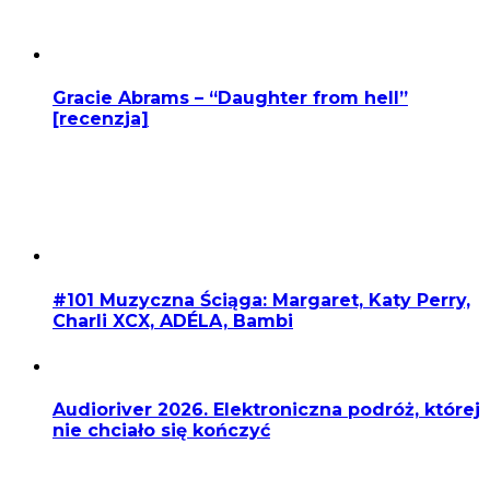
Gracie Abrams – “Daughter from hell”
[recenzja]
#101 Muzyczna Ściąga: Margaret, Katy Perry,
Charli XCX, ADÉLA, Bambi
Audioriver 2026. Elektroniczna podróż, której
nie chciało się kończyć