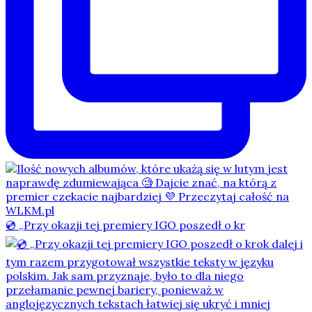
💿 „Przy okazji tej premiery IGO poszedł o kr