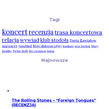
Tagi
koncert
recenzja
trasa koncertowa
relacja
wywiad
klub stodoła
Daria Zawiałow
margaret
yungblud
Moje ulubione płyty
konkurs
igor herbut
Mery
Spolsky
Taylor Swift
the veronicas
lemon
Najnowsze
The Rolling Stones – “Foreign Tongues”
(RECENZJA)