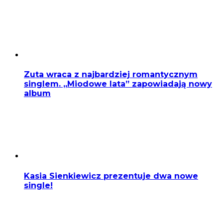
Zuta wraca z najbardziej romantycznym
singlem. „Miodowe lata” zapowiadają nowy
album
Kasia Sienkiewicz prezentuje dwa nowe
single!