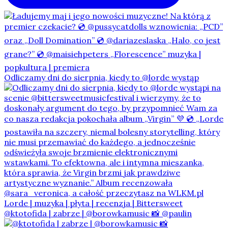
Odliczamy dni do sierpnia, kiedy to @lorde wystąp
@ktotofida | zabrze | @borowkamusic 📸 @paulin