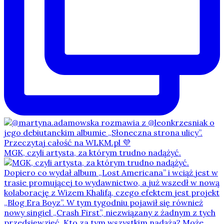
MGK, czyli artysta, za którym trudno nadążyć.