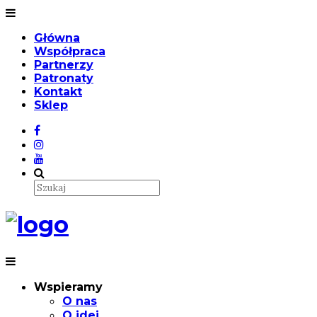
Główna
Współpraca
Partnerzy
Patronaty
Kontakt
Sklep
Wspieramy
O nas
O idei