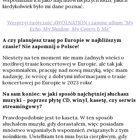
Wspominam ich jako najcudowniejszych ludzi, jakich
kiedykolwiek było mi dane poznać.
Wesprzyj twórczość AWOLNATION i zamów album “My
Echo, My Shadow, My Covers & Me”
A czy planujesz trasę po Europie w najbliższym
czasie? Nie zapomnij o Polsce!
Niestety na ten moment nie mam żadnych wieści o
możliwej trasie koncertowej w Europie, ale tak jak
wspomniałem, pracuję nad nową muzyką, więc mam
nadzieję, że wrócę z dobrymi informacjami o trasie
koncertowej po Europie w 2023 roku!
Na sam koniec: w jaki sposób najchętniej słuchasz
muzyki – poprzez płytę CD, winyl, kasetę, czy serwis
streamingowy?
Prawdopodobnie jest to kaseta. W ten sposób
słuchałem muzyki, gdy dorastałem, więc posiadam
mnóstwo wspaniałych wspomnień związanych z tym
nośnikiem. Uwielbiam ten mus bycia cierpliwym, gdy