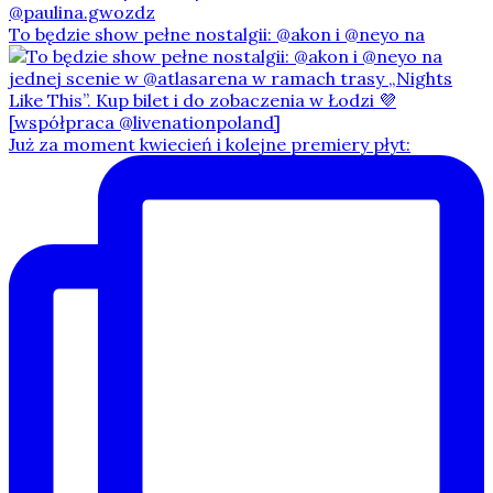
To będzie show pełne nostalgii: @akon i @neyo na
Już za moment kwiecień i kolejne premiery płyt: