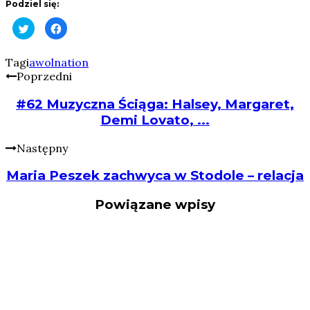
Podziel się:
Click
Click
to
to
share
share
on
on
Twitter
Facebook
Tagi
awolnation
(Opens
(Opens
Poprzedni
in
in
new
new
window)
window)
#62 Muzyczna Ściąga: Halsey, Margaret,
Demi Lovato, ...
Następny
Maria Peszek zachwyca w Stodole – relacja
Powiązane wpisy