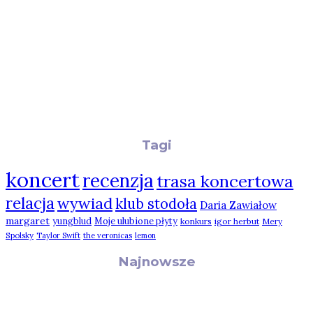
Tagi
koncert
recenzja
trasa koncertowa
relacja
wywiad
klub stodoła
Daria Zawiałow
margaret
yungblud
Moje ulubione płyty
konkurs
igor herbut
Mery
Spolsky
Taylor Swift
the veronicas
lemon
Najnowsze