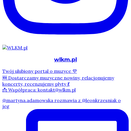
wlkm.pl
Twój ulubiony portal o muzyce 💜
🆕 Dostarczamy muzyczne nowiny, relacjonujemy
koncerty, recenzujemy płyty 💃
📩 Współpraca: kontakt@wlkm.pl
@martyna.adamowska rozmawia z @leonkrzesniak o
jeg