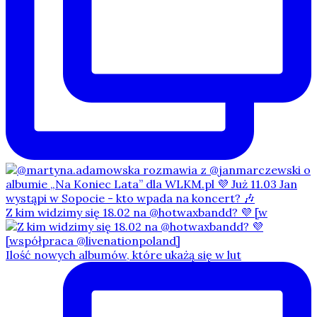
Z kim widzimy się 18.02 na @hotwaxbandd? 💜 [w
Ilość nowych albumów, które ukażą się w lut