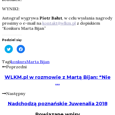
WYNIKI:
Autograf wygrywa
Piotr Bałut
, w celu wysłania nagrody
prosimy o e-mail na
kontakt@wlkm.pl
z dopiskiem
“Konkurs Marta Bijan”
Podziel się:
Click
Click
to
to
share
share
on
on
Twitter
Facebook
Tagi
konkurs
Marta Bijan
(Opens
(Opens
Poprzedni
in
in
new
new
window)
window)
WLKM.pl w rozmowie z Martą Bijan: “Nie
...
Następny
Nadchodzą poznańskie Juwenalia 2018
Powiązane wpisy