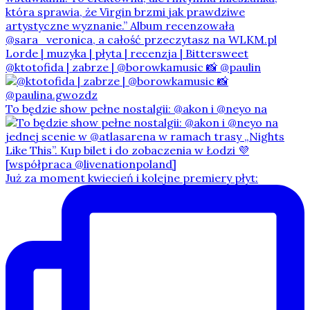
@ktotofida | zabrze | @borowkamusic 📸 @paulin
To będzie show pełne nostalgii: @akon i @neyo na
Już za moment kwiecień i kolejne premiery płyt: