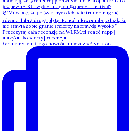
Ładujemy maj i jego nowości muzyczne! Na którą