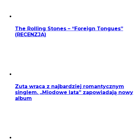
The Rolling Stones – “Foreign Tongues”
(RECENZJA)
Zuta wraca z najbardziej romantycznym
singlem. „Miodowe lata” zapowiadają nowy
album