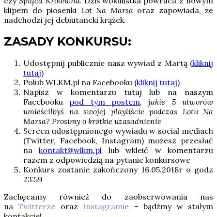
czy
Śpiąca Królewna
. Dziś wokalistka powraca z nowym
klipem do piosenki
Lot Na Marsa
oraz zapowiada, że
nadchodzi jej debiutancki krążek.
ZASADY KONKURSU:
Udostępnij publicznie nasz wywiad z Martą (
kliknij
tutaj
)
Polub WLKM.pl na Facebooku (
kliknij tutaj
)
Napisz w komentarzu tutaj lub na naszym
Facebooku
pod tym postem
,
jakie 5 utworów
umieściłbyś na swojej playliście podczas Lotu Na
Marsa? Prosimy o krótkie uzasadnienie
Screen udostępnionego wywiadu w social mediach
(Twitter, Facebook, Instagram) możesz przesłać
na
kontakt@wlkm.pl
lub wkleić w komentarzu
razem z odpowiedzią na pytanie konkursowe
Konkurs zostanie zakończony 16.05.2018r o godz
23:59
Zachęcamy również do zaobserwowania nas
na
Twitterze
oraz
Instagramie
– bądźmy w stałym
kontakcie!