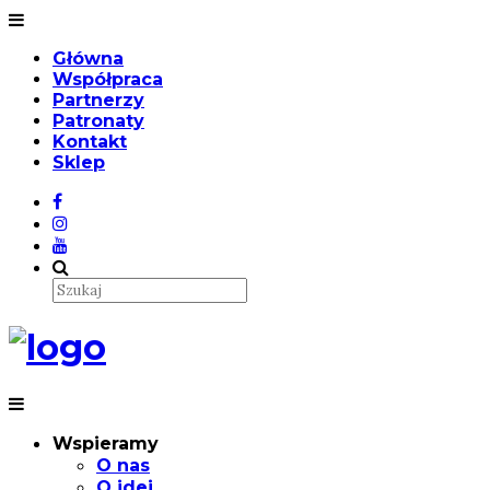
Główna
Współpraca
Partnerzy
Patronaty
Kontakt
Sklep
Wspieramy
O nas
O idei