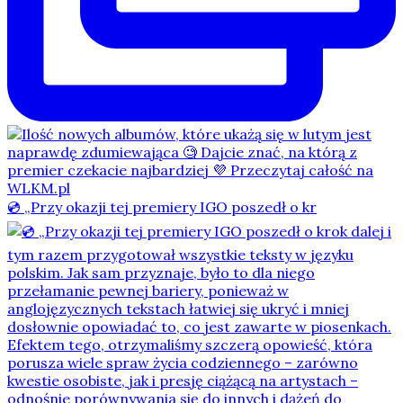
💿 „Przy okazji tej premiery IGO poszedł o kr