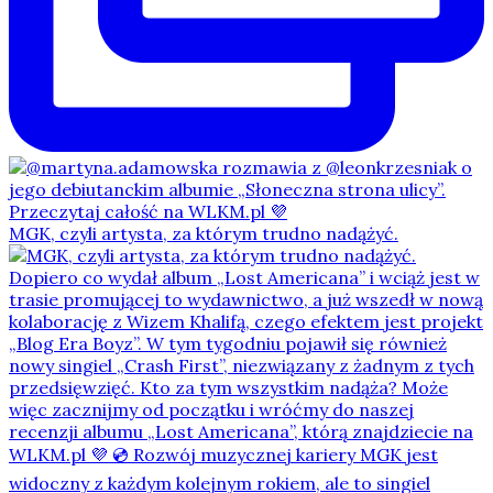
MGK, czyli artysta, za którym trudno nadążyć.