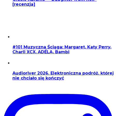
[recenzja]
#101 Muzyczna Ściąga: Margaret, Katy Perry,
Charli XCX, ADÉLA, Bambi
Audioriver 2026. Elektroniczna podróż, której
nie chciało się kończyć