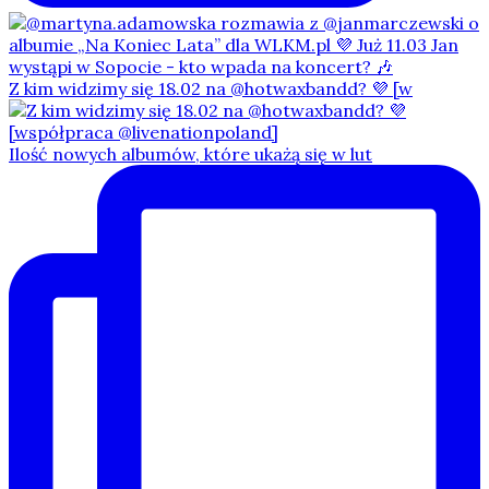
Z kim widzimy się 18.02 na @hotwaxbandd? 💜 [w
Ilość nowych albumów, które ukażą się w lut