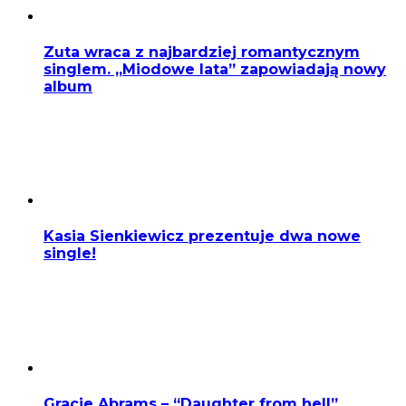
Zuta wraca z najbardziej romantycznym
singlem. „Miodowe lata” zapowiadają nowy
album
Kasia Sienkiewicz prezentuje dwa nowe
single!
Gracie Abrams – “Daughter from hell”