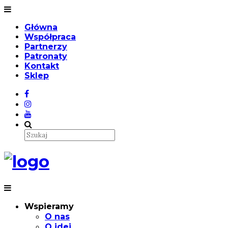
Główna
Współpraca
Partnerzy
Patronaty
Kontakt
Sklep
Wspieramy
O nas
O idei