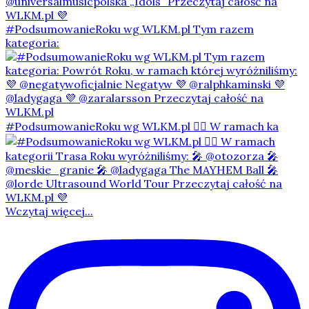
#PodsumowanieRoku wg WLKM.pl Tym razem
kategoria:
#PodsumowanieRoku wg WLKM.pl 👇🏻 W ramach ka
Wczytaj więcej...