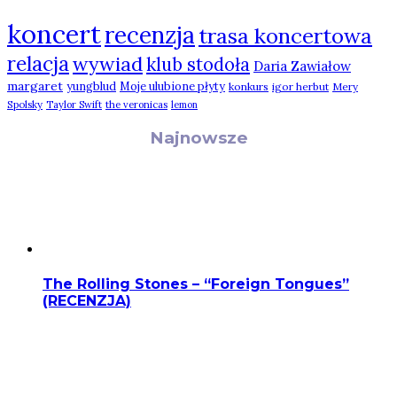
koncert
recenzja
trasa koncertowa
relacja
wywiad
klub stodoła
Daria Zawiałow
margaret
yungblud
Moje ulubione płyty
konkurs
igor herbut
Mery
Spolsky
Taylor Swift
the veronicas
lemon
Najnowsze
The Rolling Stones – “Foreign Tongues”
(RECENZJA)