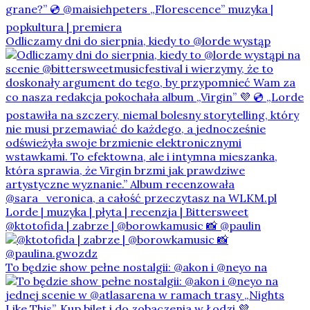
Odliczamy dni do sierpnia, kiedy to @lorde wystąp
@ktotofida | zabrze | @borowkamusic 📸 @paulin
To będzie show pełne nostalgii: @akon i @neyo na