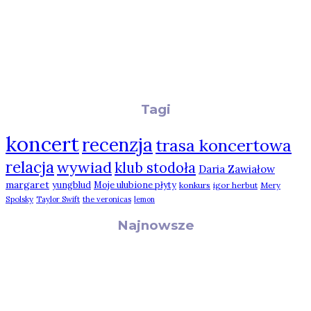
Tagi
koncert
recenzja
trasa koncertowa
relacja
wywiad
klub stodoła
Daria Zawiałow
margaret
yungblud
Moje ulubione płyty
konkurs
igor herbut
Mery
Spolsky
Taylor Swift
the veronicas
lemon
Najnowsze