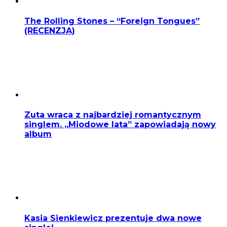
The Rolling Stones – “Foreign Tongues”
(RECENZJA)
Zuta wraca z najbardziej romantycznym
singlem. „Miodowe lata” zapowiadają nowy
album
Kasia Sienkiewicz prezentuje dwa nowe