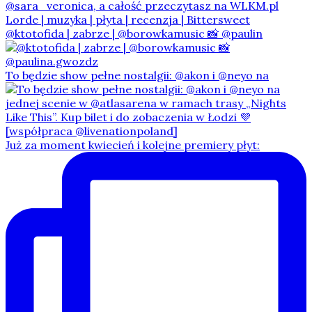
@ktotofida | zabrze | @borowkamusic 📸 @paulin
To będzie show pełne nostalgii: @akon i @neyo na
Już za moment kwiecień i kolejne premiery płyt: