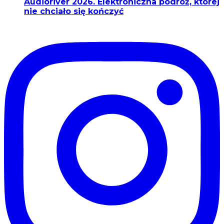
Audioriver 2026. Elektroniczna podróż, której
nie chciało się kończyć