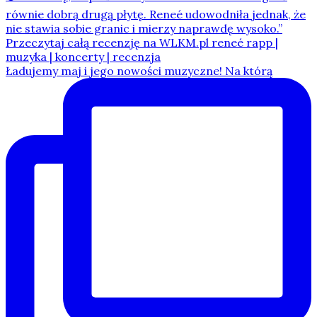
Ładujemy maj i jego nowości muzyczne! Na którą