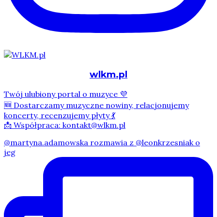
wlkm.pl
Twój ulubiony portal o muzyce 💜
🆕 Dostarczamy muzyczne nowiny, relacjonujemy
koncerty, recenzujemy płyty 💃
📩 Współpraca: kontakt@wlkm.pl
@martyna.adamowska rozmawia z @leonkrzesniak o
jeg