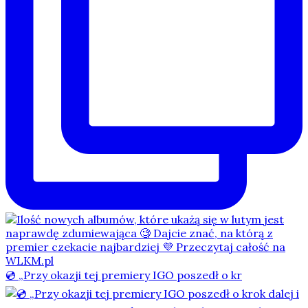
💿 „Przy okazji tej premiery IGO poszedł o kr