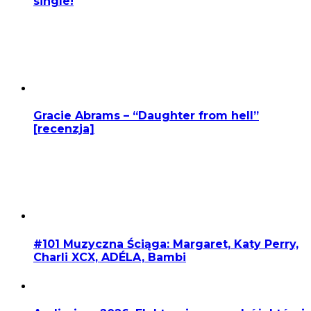
single!
Gracie Abrams – “Daughter from hell”
[recenzja]
#101 Muzyczna Ściąga: Margaret, Katy Perry,
Charli XCX, ADÉLA, Bambi