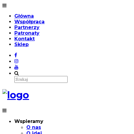
Główna
Współpraca
Partnerzy
Patronaty
Kontakt
Sklep
Wspieramy
O nas
O idei