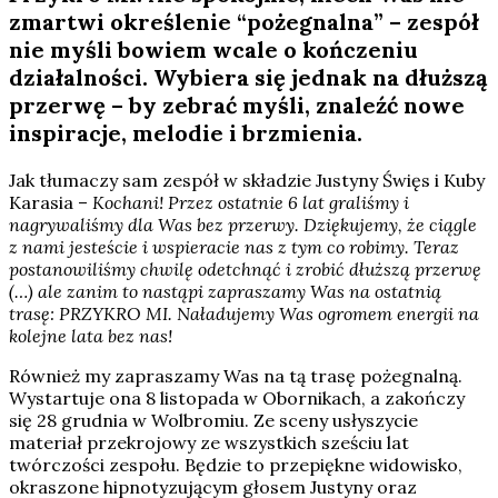
zmartwi określenie “pożegnalna” – zespół
nie myśli bowiem wcale o kończeniu
działalności. Wybiera się jednak na dłuższą
przerwę – by zebrać myśli, znaleźć nowe
inspiracje, melodie i brzmienia.
Jak tłumaczy sam zespół w składzie Justyny Święs i Kuby
Karasia –
Kochani! Przez ostatnie 6 lat graliśmy i
nagrywaliśmy dla Was bez przerwy. Dziękujemy, że ciągle
z nami jesteście i wspieracie nas z tym co robimy. Teraz
postanowiliśmy chwilę odetchnąć i zrobić dłuższą przerwę
(…) ale zanim to nastąpi zapraszamy Was na ostatnią
trasę: PRZYKRO MI. Naładujemy Was ogromem energii na
kolejne lata bez nas!
Również my zapraszamy Was na tą trasę pożegnalną.
Wystartuje ona 8 listopada w Obornikach, a zakończy
się 28 grudnia w Wolbromiu. Ze sceny usłyszycie
materiał przekrojowy ze wszystkich sześciu lat
twórczości zespołu. Będzie to przepiękne widowisko,
okraszone hipnotyzującym głosem Justyny oraz