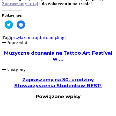
Zapraszamy tutaj
i do zobaczenia na trasie!
Podziel się:
Click
Click
to
to
share
share
on
on
Twitter
Facebook
Tagi
przykro mi
raj
the dumplings
(Opens
(Opens
Poprzedni
in
in
new
new
window)
window)
Muzyczne doznania na Tattoo Art Festival
w ...
Następny
Zapraszamy na 30. urodziny
Stowarzyszenia Studentów BEST!
Powiązane wpisy