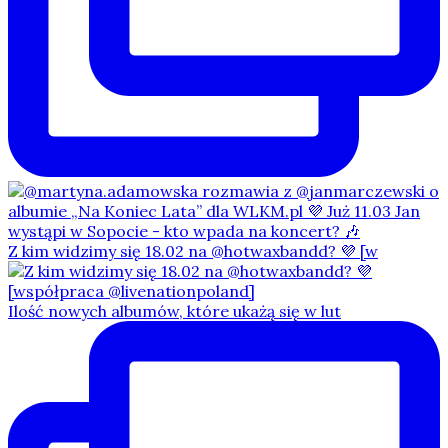
Z kim widzimy się 18.02 na @hotwaxbandd? 💜 [w
Ilość nowych albumów, które ukażą się w lut