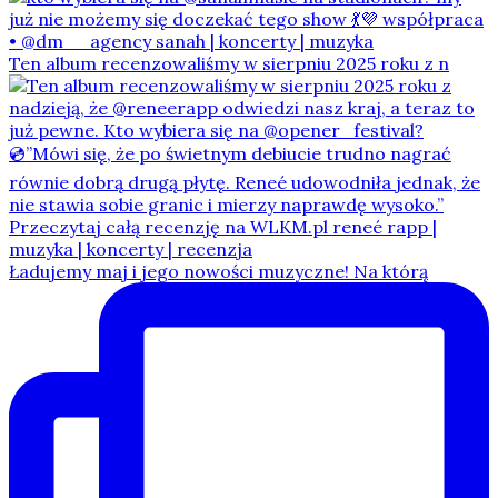
Ten album recenzowaliśmy w sierpniu 2025 roku z n
Ładujemy maj i jego nowości muzyczne! Na którą