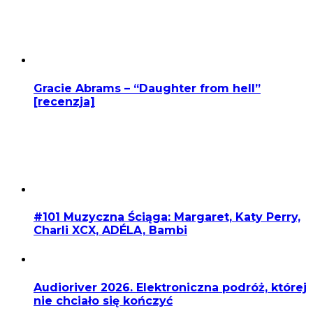
Gracie Abrams – “Daughter from hell”
[recenzja]
#101 Muzyczna Ściąga: Margaret, Katy Perry,
Charli XCX, ADÉLA, Bambi
Audioriver 2026. Elektroniczna podróż, której
nie chciało się kończyć