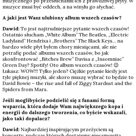
muzycznego po przesłuchaniu ich z prawdziwej płyty. W
muzyce musi być oddech, a na winylu go słychać.
A jaki jest Wasz ulubiony album wszech czasów?
Dawid:
To jest najtrudniejsze pytanie wszech czasów!
Ostatnio słucham „White Album” The Beatles, „Electric
Ladyland” Hendrixa i „Brothers” The Black Keys… na
bardzo wiele płyt byłem chory miesiącami, ale nie
potrafię podać albumu wszech czasów, bo jak
skonfrontować „Bitches Brew” Davisa z „Insomniac”
Green Day? Spotify! Oto album wszech czasów! 😉
Łukasz: WOW!!! Tylko jeden? Ciężkie pytanie kiedy jest
tyle pięknej muzyki, ale skoro muszę wybrać to będzie to
David Bowie – the rise and fall of Ziggy Stardust and the
Spiders from Mars.
Jeśli moglibyście podzielić się z fanami formą
wsparcia, która dodaje Wam największego kopa i
energii do dalszego tworzenia, co byście wskazali,
jako taki dopalacz?
Dawid:
Najbardziej inspirującym przeżyciem są
koncerty, podczas których dostajemy niesamowitą