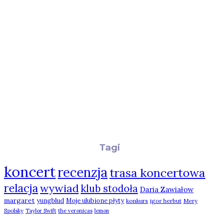
Tagi
koncert
recenzja
trasa koncertowa
relacja
wywiad
klub stodoła
Daria Zawiałow
margaret
yungblud
Moje ulubione płyty
konkurs
igor herbut
Mery
Spolsky
Taylor Swift
the veronicas
lemon