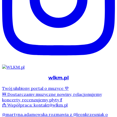
wlkm.pl
Twój ulubiony portal o muzyce 💜
🆕 Dostarczamy muzyczne nowiny, relacjonujemy
koncerty, recenzujemy płyty 💃
📩 Współpraca: kontakt@wlkm.pl
@martyna.adamowska rozmawia z @leonkrzesniak o