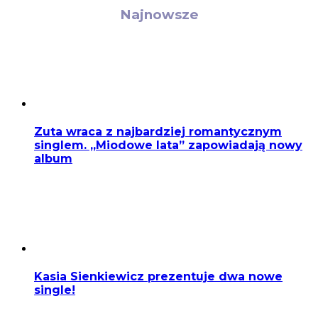
Najnowsze
Zuta wraca z najbardziej romantycznym
singlem. „Miodowe lata” zapowiadają nowy
album
Kasia Sienkiewicz prezentuje dwa nowe
single!