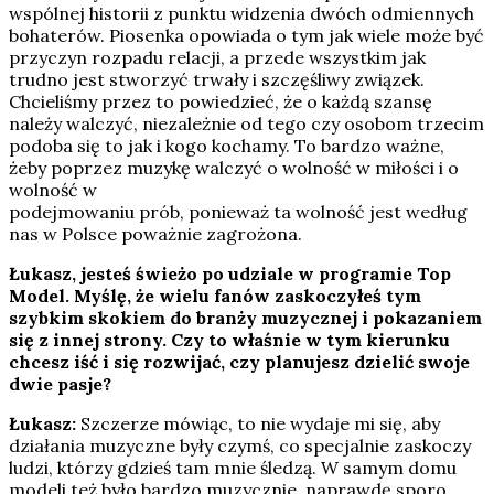
wspólnej historii z punktu widzenia dwóch odmiennych
bohaterów. Piosenka opowiada o tym jak wiele może być
przyczyn rozpadu relacji, a przede wszystkim jak
trudno jest stworzyć trwały i szczęśliwy związek.
Chcieliśmy przez to powiedzieć, że o każdą szansę
należy walczyć, niezależnie od tego czy osobom trzecim
podoba się to jak i kogo kochamy. To bardzo ważne,
żeby poprzez muzykę walczyć o wolność w miłości i o
wolność w
podejmowaniu prób, ponieważ ta wolność jest według
nas w Polsce poważnie zagrożona.
Łukasz, jesteś świeżo po udziale w programie Top
Model. Myślę, że wielu fanów zaskoczyłeś tym
szybkim skokiem do branży muzycznej i pokazaniem
się z innej strony. Czy to właśnie w tym kierunku
chcesz iść i się rozwijać, czy planujesz dzielić swoje
dwie pasje?
Łukasz:
Szczerze mówiąc, to nie wydaje mi się, aby
działania muzyczne były czymś, co specjalnie zaskoczy
ludzi, którzy gdzieś tam mnie śledzą. W samym domu
modeli też było bardzo muzycznie, naprawdę sporo