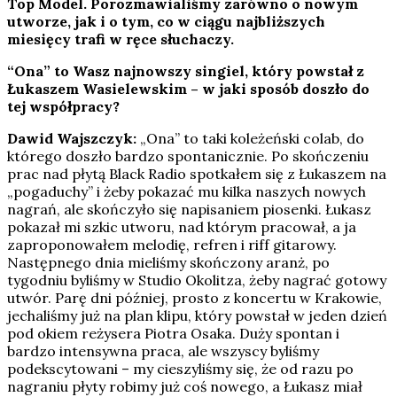
Top Model. Porozmawialiśmy zarówno o nowym
utworze, jak i o tym, co w ciągu najbliższych
miesięcy trafi w ręce słuchaczy.
“Ona” to Wasz najnowszy singiel, który powstał z
Łukaszem Wasielewskim – w jaki sposób doszło do
tej współpracy?
Dawid Wajszczyk:
„Ona” to taki koleżeński colab, do
którego doszło bardzo spontanicznie. Po skończeniu
prac nad płytą Black Radio spotkałem się z Łukaszem na
„pogaduchy” i żeby pokazać mu kilka naszych nowych
nagrań, ale skończyło się napisaniem piosenki. Łukasz
pokazał mi szkic utworu, nad którym pracował, a ja
zaproponowałem melodię, refren i riff gitarowy.
Następnego dnia mieliśmy skończony aranż, po
tygodniu byliśmy w Studio Okolitza, żeby nagrać gotowy
utwór. Parę dni później, prosto z koncertu w Krakowie,
jechaliśmy już na plan klipu, który powstał w jeden dzień
pod okiem reżysera Piotra Osaka. Duży spontan i
bardzo intensywna praca, ale wszyscy byliśmy
podekscytowani – my cieszyliśmy się, że od razu po
nagraniu płyty robimy już coś nowego, a Łukasz miał