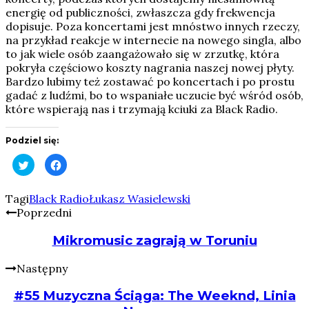
energię od publiczności, zwłaszcza gdy frekwencja
dopisuje. Poza koncertami jest mnóstwo innych rzeczy,
na przykład reakcje w internecie na nowego singla, albo
to jak wiele osób zaangażowało się w zrzutkę, która
pokryła częściowo koszty nagrania naszej nowej płyty.
Bardzo lubimy też zostawać po koncertach i po prostu
gadać z ludźmi, bo to wspaniałe uczucie być wśród osób,
które wspierają nas i trzymają kciuki za Black Radio.
Podziel się:
Click
Click
to
to
share
share
on
on
Twitter
Facebook
Tagi
Black Radio
Łukasz Wasielewski
(Opens
(Opens
Poprzedni
in
in
new
new
window)
window)
Mikromusic zagrają w Toruniu
Następny
#55 Muzyczna Ściąga: The Weeknd, Linia