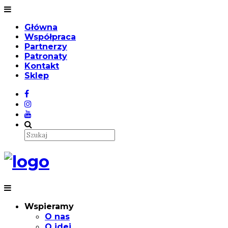
Główna
Współpraca
Partnerzy
Patronaty
Kontakt
Sklep
Wspieramy
O nas
O idei