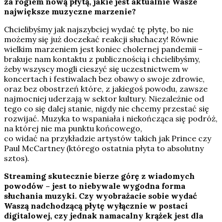
za rogiem nową płytą, jakie jest aktualnie Wasze
największe muzyczne marzenie?
Chcielibyśmy jak najszybciej wydać tę płytę, bo nie
możemy się już doczekać reakcji słuchaczy! Równie
wielkim marzeniem jest koniec cholernej pandemii –
brakuje nam kontaktu z publicznością i chcielibyśmy,
żeby wszyscy mogli cieszyć się uczestnictwem w
koncertach i festiwalach bez obawy o swoje zdrowie,
oraz bez obostrzeń które, z jakiegoś powodu, zawsze
najmocniej uderzają w sektor kultury. Niezależnie od
tego co się dalej stanie, nigdy nie chcemy przestać się
rozwijać. Muzyka to wspaniała i niekończąca się podróż,
na której nie ma punktu końcowego,
co widać na przykładzie artystów takich jak Prince czy
Paul McCartney (którego ostatnia płyta to absolutny
sztos).
Streaming skutecznie bierze górę z wiadomych
powodów – jest to niebywale wygodna forma
słuchania muzyki. Czy wyobrażacie sobie wydać
Waszą nadchodzącą płytę wyłącznie w postaci
digitalowej, czy jednak namacalny krążek jest dla