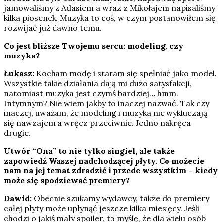
jamowaliśmy z Adasiem a wraz z Mikołajem napisaliśmy
kilka piosenek. Muzyka to coś, w czym postanowiłem się
rozwijać już dawno temu.
Co jest bliższe Twojemu sercu: modeling, czy
muzyka?
Łukasz:
Kocham modę i staram się spełniać jako model.
Wszystkie takie działania dają mi dużo satysfakcji,
natomiast muzyka jest czymś bardziej… hmm.
Intymnym? Nie wiem jakby to inaczej nazwać. Tak czy
inaczej, uważam, że modeling i muzyka nie wykluczają
się nawzajem a wręcz przeciwnie. Jedno nakręca
drugie.
Utwór “Ona” to nie tylko singiel, ale także
zapowiedź Waszej nadchodzącej płyty. Co możecie
nam na jej temat zdradzić i przede wszystkim – kiedy
może się spodziewać premiery?
Dawid:
Obecnie szukamy wydawcy, także do premiery
całej płyty może upłynąć jeszcze kilka miesięcy. Jeśli
chodzi o jakiś mały spoiler, to myślę, że dla wielu osób