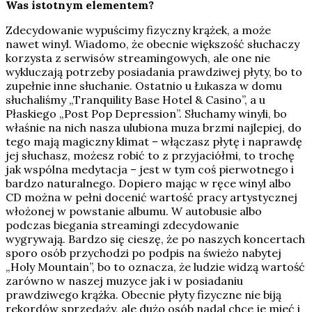
Was istotnym elementem?
Zdecydowanie wypuścimy fizyczny krążek, a może
nawet winyl. Wiadomo, że obecnie większość słuchaczy
korzysta z serwisów streamingowych, ale one nie
wykluczają potrzeby posiadania prawdziwej płyty, bo to
zupełnie inne słuchanie. Ostatnio u Łukasza w domu
słuchaliśmy „Tranquility Base Hotel & Casino”, a u
Płaskiego „Post Pop Depression”. Słuchamy winyli, bo
właśnie na nich nasza ulubiona muza brzmi najlepiej, do
tego mają magiczny klimat – włączasz płytę i naprawdę
jej słuchasz, możesz robić to z przyjaciółmi, to trochę
jak wspólna medytacja – jest w tym coś pierwotnego i
bardzo naturalnego. Dopiero mając w ręce winyl albo
CD można w pełni docenić wartość pracy artystycznej
włożonej w powstanie albumu. W autobusie albo
podczas biegania streamingi zdecydowanie
wygrywają. Bardzo się cieszę, że po naszych koncertach
sporo osób przychodzi po podpis na świeżo nabytej
„Holy Mountain”, bo to oznacza, że ludzie widzą wartość
zarówno w naszej muzyce jak i w posiadaniu
prawdziwego krążka. Obecnie płyty fizyczne nie biją
rekordów sprzedaży, ale dużo osób nadal chce je mieć i