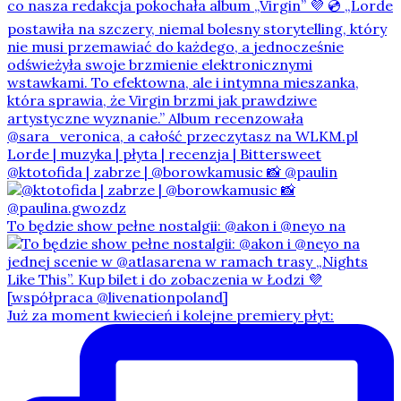
@ktotofida | zabrze | @borowkamusic 📸 @paulin
To będzie show pełne nostalgii: @akon i @neyo na
Już za moment kwiecień i kolejne premiery płyt: