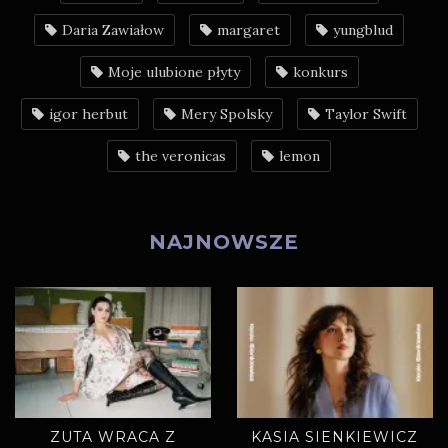
Daria Zawiałow
margaret
yungblud
Moje ulubione płyty
konkurs
igor herbut
Mery Spolsky
Taylor Swift
the veronicas
lemon
NAJNOWSZE
ZUTA WRACA Z
KASIA SIENKIEWICZ