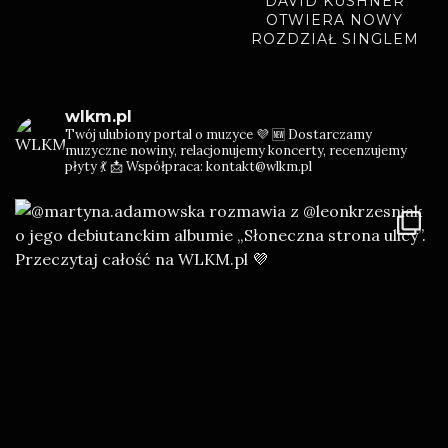
DAVID KUSHNER
OTWIERA NOWY
ROZDZIAŁ SINGLEM
“ELECTRIFIED”
wlkm.pl
Twój ulubiony portal o muzyce 💜
🆕 Dostarczamy
muzyczne nowiny, relacjonujemy koncerty, recenzujemy
płyty 💃
📩 Współpraca: kontakt@wlkm.pl