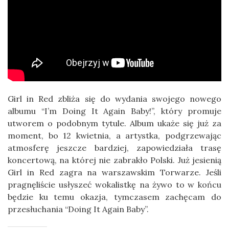
Girl in Red zbliża się do wydania swojego nowego
albumu “I’m Doing It Again Baby!”, który promuje
utworem o podobnym tytule. Album ukaże się już za
moment, bo 12 kwietnia, a artystka, podgrzewając
atmosferę jeszcze bardziej, zapowiedziała trasę
koncertową, na której nie zabrakło Polski. Już jesienią
Girl in Red zagra na warszawskim Torwarze. Jeśli
pragnęliście usłyszeć wokalistkę na żywo to w końcu
będzie ku temu okazja, tymczasem zachęcam do
przesłuchania “Doing It Again Baby”.