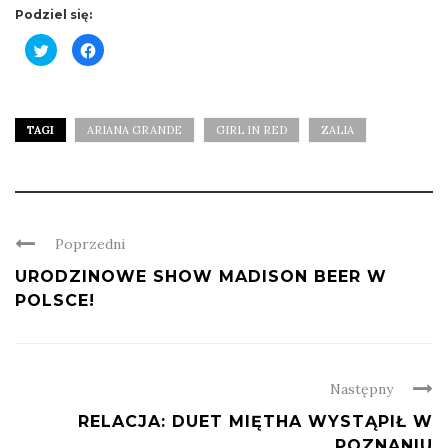
Podziel się:
Click
Click
to
to
share
share
on
on
Twitter
Facebook
(Opens
(Opens
in
in
new
new
TAGI
ARIANA GRANDE
GIRL IN RED
ZALIA
window)
window)
Poprzedni
URODZINOWE SHOW MADISON BEER W
POLSCE!
Następny
RELACJA: DUET MIĘTHA WYSTĄPIŁ W
POZNANIU