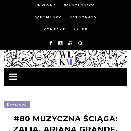
GŁÓWNA
WSPÓŁPRACA
PARTNERZY
PATRONATY
KONTAKT
SKLEP
Newsroom
#80 MUZYCZNA ŚCIĄGA:
ZALIA, ARIANA GRANDE,