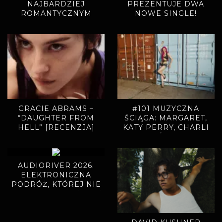
NAJBARDZIEJ
PREZENTUJE DWA
ROMANTYCZNYM
NOWE SINGLE!
SINGLEM. „MIODOWE
LATA” ZAPOWIADAJĄ
NOWY ALBUM
GRACIE ABRAMS –
#101 MUZYCZNA
“DAUGHTER FROM
ŚCIĄGA: MARGARET,
HELL” [RECENZJA]
KATY PERRY, CHARLI
XCX, ADÉLA, BAMBI
AUDIORIVER 2026.
ELEKTRONICZNA
PODRÓŻ, KTÓREJ NIE
CHCIAŁO SIĘ KOŃCZYĆ