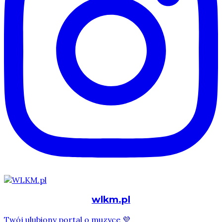
wlkm.pl
Twój ulubiony portal o muzyce 💜