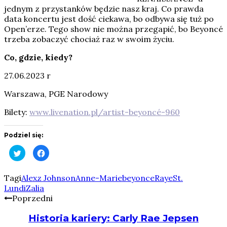
jednym z przystanków będzie nasz kraj. Co prawda
data koncertu jest dość ciekawa, bo odbywa się tuż po
Open’erze. Tego show nie można przegapić, bo Beyoncé
trzeba zobaczyć chociaż raz w swoim życiu.
Co, gdzie, kiedy?
27.06.2023 r
Warszawa, PGE Narodowy
Bilety:
www.livenation.pl/artist-beyoncé-960
Podziel się:
Click
Click
to
to
share
share
on
on
Twitter
Facebook
Tagi
Alexz Johnson
Anne-Marie
beyonce
Raye
St.
(Opens
(Opens
Lundi
Zalia
in
in
new
new
Poprzedni
window)
window)
Historia kariery: Carly Rae Jepsen