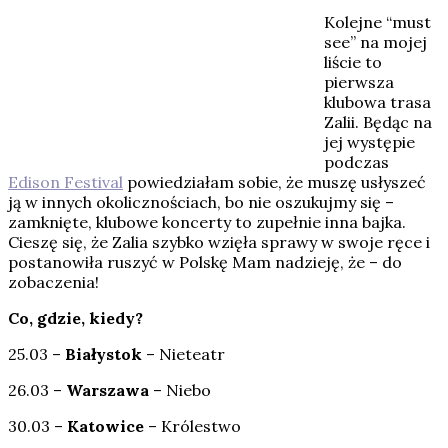
Kolejne “must
see” na mojej
liście to
pierwsza
klubowa trasa
Zalii. Będąc na
jej występie
podczas
Edison Festival
powiedziałam sobie, że muszę usłyszeć
ją w innych okolicznościach, bo nie oszukujmy się –
zamknięte, klubowe koncerty to zupełnie inna bajka.
Cieszę się, że Zalia szybko wzięła sprawy w swoje ręce i
postanowiła ruszyć w Polskę Mam nadzieję, że – do
zobaczenia!
Co, gdzie, kiedy?
25.03 –
Białystok
– Nieteatr
26.03 –
Warszawa
– Niebo
30.03 –
Katowice
– Królestwo