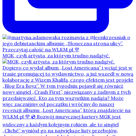
MGK, czyli artysta, za którym trudno nadążyć.