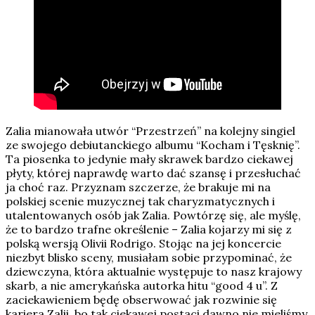
Zalia mianowała utwór “Przestrzeń” na kolejny singiel
ze swojego debiutanckiego albumu “Kocham i Tęsknię”.
Ta piosenka to jedynie mały skrawek bardzo ciekawej
płyty, której naprawdę warto dać szansę i przesłuchać
ja choć raz. Przyznam szczerze, że brakuje mi na
polskiej scenie muzycznej tak charyzmatycznych i
utalentowanych osób jak Zalia. Powtórzę się, ale myślę,
że to bardzo trafne określenie – Zalia kojarzy mi się z
polską wersją Olivii Rodrigo. Stojąc na jej koncercie
niezbyt blisko sceny, musiałam sobie przypominać, że
dziewczyna, która aktualnie występuje to nasz krajowy
skarb, a nie amerykańska autorka hitu “good 4 u”. Z
zaciekawieniem będę obserwować jak rozwinie się
kariera Zalii, bo tak ciekawej postaci dawno nie mieliśmy.