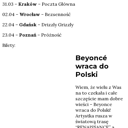
31.03 –
Kraków
– Poczta Główna
02.04 –
Wrocław
– Bezsenność
22.04 –
Gdańsk
– Drizzly Grizzly
23.04 –
Poznań
– Próżność
Bilety:
Beyoncé
wraca do
Polski
Wiem, że wielu z Was
na to czekała i całe
szczęście mam dobre
wieści – Beyonce
wraca do Polski!
Artystka rusza w
światową trasę
“RENAISSANCE” a