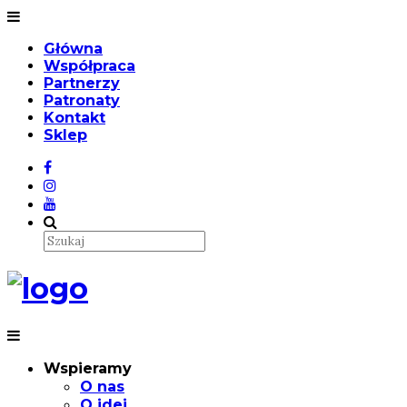
Główna
Współpraca
Partnerzy
Patronaty
Kontakt
Sklep
Wspieramy
O nas
O idei