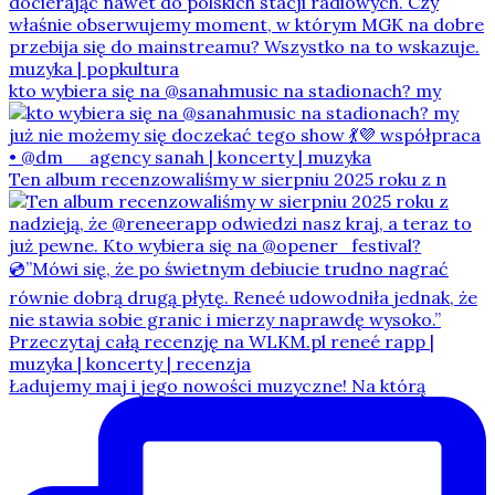
kto wybiera się na @sanahmusic na stadionach? my
Ten album recenzowaliśmy w sierpniu 2025 roku z n
Ładujemy maj i jego nowości muzyczne! Na którą