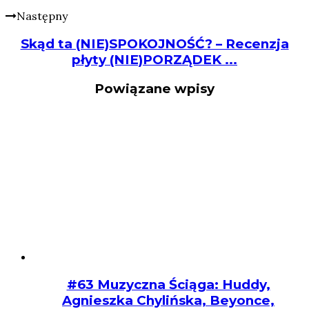
Następny
Skąd ta (NIE)SPOKOJNOŚĆ? – Recenzja
płyty (NIE)PORZĄDEK ...
Powiązane wpisy
#63 Muzyczna Ściąga: Huddy,
Agnieszka Chylińska, Beyonce,