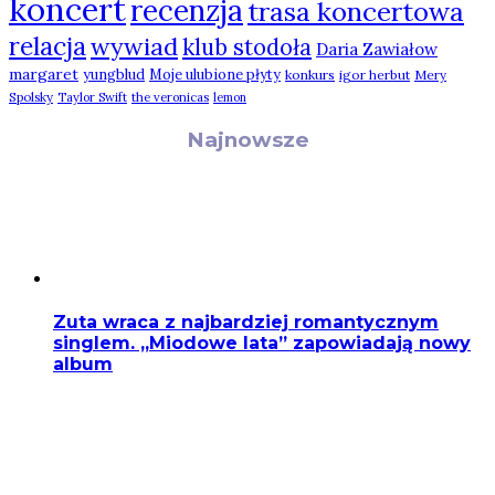
koncert
recenzja
trasa koncertowa
relacja
wywiad
klub stodoła
Daria Zawiałow
margaret
yungblud
Moje ulubione płyty
konkurs
igor herbut
Mery
Spolsky
Taylor Swift
the veronicas
lemon
Najnowsze
Zuta wraca z najbardziej romantycznym
singlem. „Miodowe lata” zapowiadają nowy
album