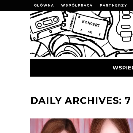
GŁÓWNA
WSPÓŁPRACA
PARTNERZY
WSPIE
DAILY ARCHIVES: 7