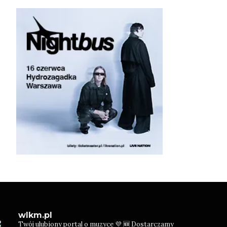
wlkm.pl
Twój ulubiony portal o muzyce 💜
🆕 Dostarczamy