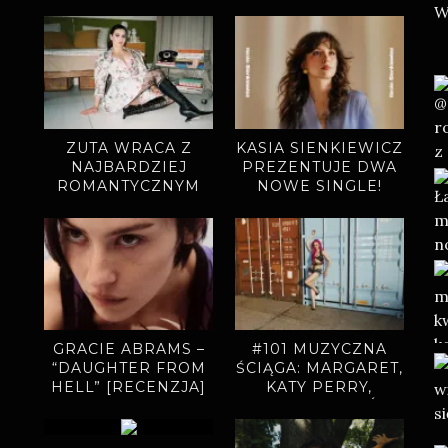
ZUTA WRACA Z
KASIA SIENKIEWICZ
NAJBARDZIEJ
PREZENTUJE DWA
ROMANTYCZNYM
NOWE SINGLE!
SINGLEM.
„MIODOWE LATA”
ZAPOWIADAJĄ
NOWY ALBUM
GRACIE ABRAMS –
#101 MUZYCZNA
“DAUGHTER FROM
ŚCIĄGA: MARGARET,
HELL” [RECENZJA]
KATY PERRY,
CHARLI XCX, ADÉLA,
BAMBI