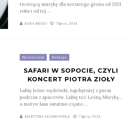
tworzącą muzykę dla szerszego grona od 2021
roku i od tej ...
SARA MIGAJ
7 lipca, 2024
Newsroom
Relacje
SAFARI W SOPOCIE, CZYLI
KONCERT PIOTRA ZIOŁY
Lubię leśne wędrówki, najchętniej z psem
podczas z spacerów. Lubię też Leśną Muzykę…
a motyw lasu ostatnio często ...
MARTYNA ADAMOWSKA
7 lipca, 2024