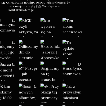
muzyczne nowiny, relacjonujemy koncerty,
recenzujemy płyty 💃
📩 Współpraca:
kontakt@wlkm.pl