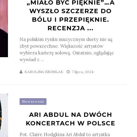
„MIAŁO BYĆ PIĘKNIE”…A
WYSZŁO SZCZERZE DO
BÓLU I PRZEPIĘKNIE.
RECENZJA ...
Na polskim rynku muzycznym duety nie są
zbyt powszechne. Większość artystów
wybiera karierę solową. Ostatnio, oglądając
wywiad z ...
KAROLINA SZUMLAK
7 lipca, 2024
Newsroom
ARI ABDUL NA DWÓCH
KONCERTACH W POLSCE
Fot. Claire Hodgkins Ari Abdul to artystka