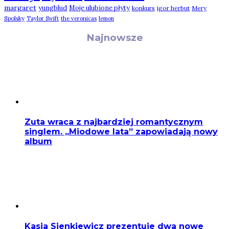
margaret
yungblud
Moje ulubione płyty
konkurs
igor herbut
Mery
Spolsky
Taylor Swift
the veronicas
lemon
Najnowsze
Zuta wraca z najbardziej romantycznym
singlem. „Miodowe lata” zapowiadają nowy
album
Kasia Sienkiewicz prezentuje dwa nowe