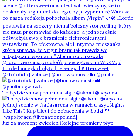
@ktotofida | zabrze | @borowkamusic 📸 @paulin
To będzie show pełne nostalgii: @akon i @neyo na
Już za moment kwiecień i kolejne premiery płyt: