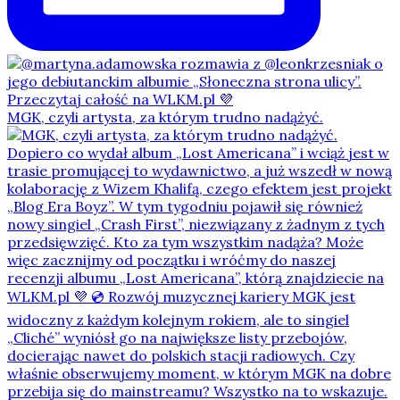
MGK, czyli artysta, za którym trudno nadążyć.