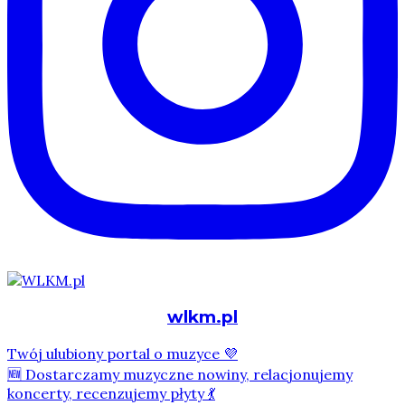
wlkm.pl
Twój ulubiony portal o muzyce 💜
🆕 Dostarczamy muzyczne nowiny, relacjonujemy
koncerty, recenzujemy płyty 💃