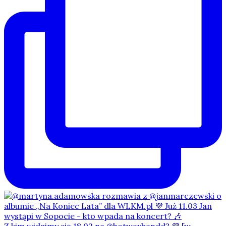
Z kim widzimy się 18.02 na @hotwaxbandd? 💜 [w