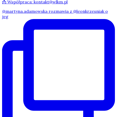
📩 Współpraca: kontakt@wlkm.pl
@martyna.adamowska rozmawia z @leonkrzesniak o
jeg