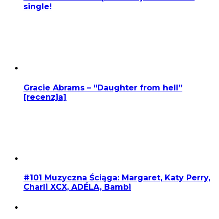
single!
Gracie Abrams – “Daughter from hell”
[recenzja]
#101 Muzyczna Ściąga: Margaret, Katy Perry,
Charli XCX, ADÉLA, Bambi