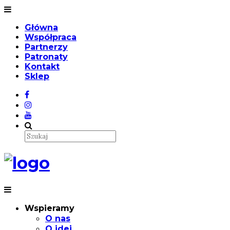
Główna
Współpraca
Partnerzy
Patronaty
Kontakt
Sklep
Wspieramy
O nas
O idei