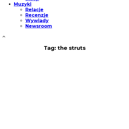
Muzyki
Relacje
Recenzje
Wywiady
Newsroom
Tag: the struts