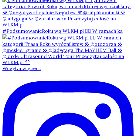
#PodsumowanieRoku wg WLKM.pl 👇🏻 W ramach ka
Wczytaj więcej...