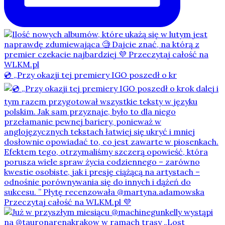
💿 „Przy okazji tej premiery IGO poszedł o kr