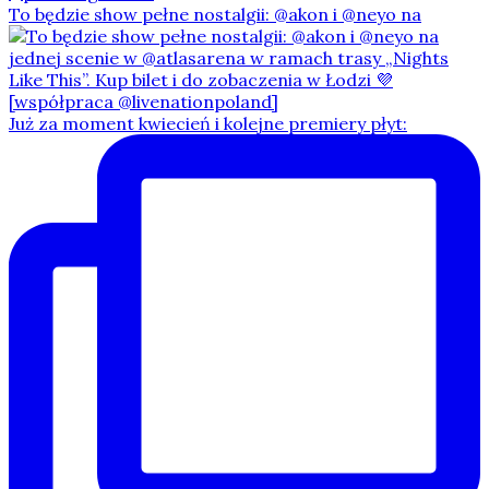
To będzie show pełne nostalgii: @akon i @neyo na
Już za moment kwiecień i kolejne premiery płyt: