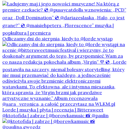
Odliczamy dni do sierpnia, kiedy to @lorde wystąp
@ktotofida | zabrze | @borowkamusic 📸 @paulin