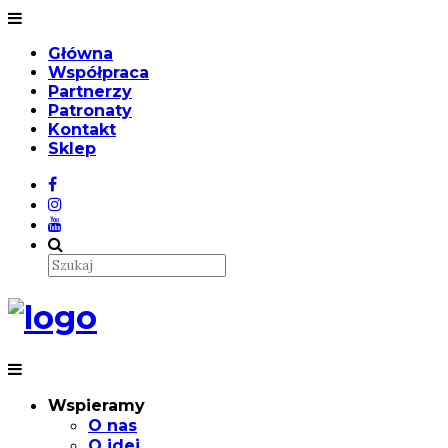
Główna
Współpraca
Partnerzy
Patronaty
Kontakt
Sklep
Wspieramy
O nas
O idei