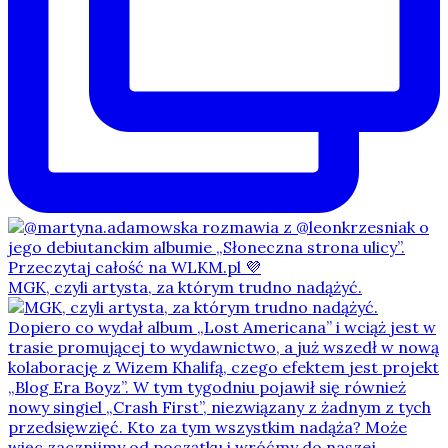
MGK, czyli artysta, za którym trudno nadążyć.