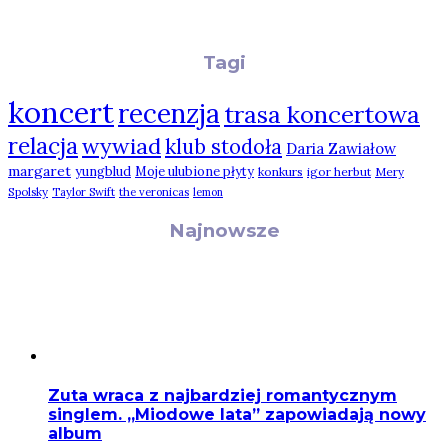
Tagi
koncert
recenzja
trasa koncertowa
relacja
wywiad
klub stodoła
Daria Zawiałow
margaret
yungblud
Moje ulubione płyty
konkurs
igor herbut
Mery
Spolsky
Taylor Swift
the veronicas
lemon
Najnowsze
Zuta wraca z najbardziej romantycznym
singlem. „Miodowe lata” zapowiadają nowy
album