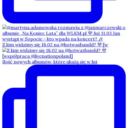
Z kim widzimy się 18.02 na @hotwaxbandd? 💜 [w
Ilość nowych albumów, które ukażą się w lut