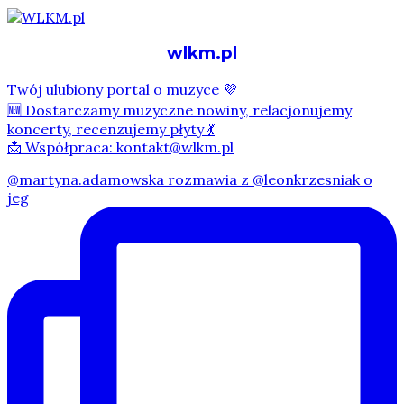
wlkm.pl
Twój ulubiony portal o muzyce 💜
🆕 Dostarczamy muzyczne nowiny, relacjonujemy
koncerty, recenzujemy płyty 💃
📩 Współpraca: kontakt@wlkm.pl
@martyna.adamowska rozmawia z @leonkrzesniak o
jeg