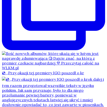
💿 „Przy okazji tej premiery IGO poszedł o kr