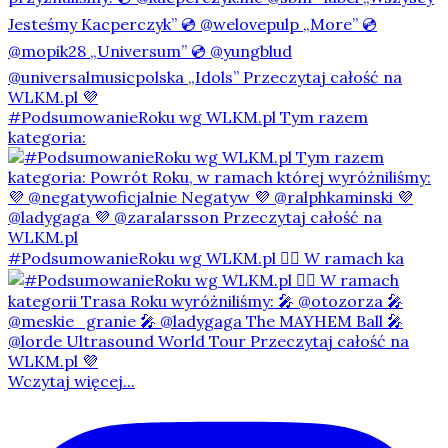
#PodsumowanieRoku wg WLKM.pl Tym razem
kategoria:
#PodsumowanieRoku wg WLKM.pl 👇🏻 W ramach ka
Wczytaj więcej...