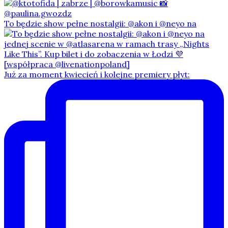
To będzie show pełne nostalgii: @akon i @neyo na
Już za moment kwiecień i kolejne premiery płyt: