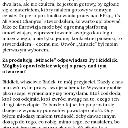
dwa lata, ale nie czułem, że jestem gotowy, by zgłosić
się z materiałem, który miałem gotowy w tamtym
czasie. Dopiero po sfinalizowaniu pracy nad EPką „It’s
All About Changes” stwierdziłem, że warto spróbować.
Jako że Eurowizja może być ogromną platformą
umożliwiającą zaprezentowanie swojego katalogu
muzycznego, a nie tylko jednej, konkretnej piosenki, to
stwierdziłem – czemu nie. Utwór „Miracle” był moim
pierwszym wyborem.
Za produkcję „Miracle” odpowiadasz Ty i Riddick.
Mógłbyś opowiedzieć więcej o pracy nad tym
utworem?
Riddick, właściwie Radek, to mój przyjaciel. Każdy z nas
ma swój rytm pracy i swoje schematy. Wysyłamy sobie
pliki i sesje, wymieniamy się pomysłami. Ktoś coś doda,
ktoś coś odejmie, ktoś zwróci uwagę na to, czego ten
drugi nie wyłapie. To bardzo fajne, bo po prostu się
dzieje i z wymiany pomysłów powstaje całość. Gdy
byłem młodszy miałem trudność, żeby dawać innym
dostęp do tego, co robię, mimo tego, że musiałem, bo
nie umiałem jeszcze produkować. Wynikało to z