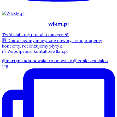
wlkm.pl
Twój ulubiony portal o muzyce 💜
🆕 Dostarczamy muzyczne nowiny, relacjonujemy
koncerty, recenzujemy płyty 💃
📩 Współpraca: kontakt@wlkm.pl
@martyna.adamowska rozmawia z @leonkrzesniak o
jeg