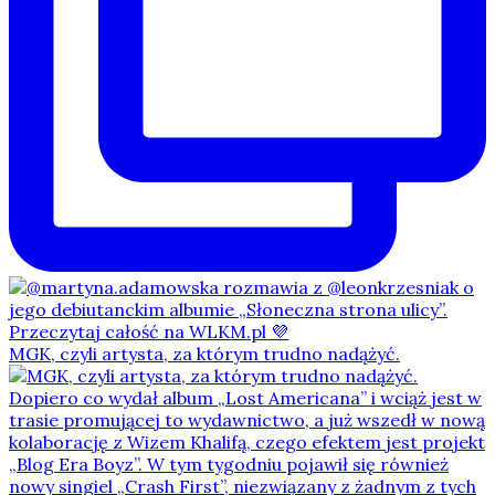
MGK, czyli artysta, za którym trudno nadążyć.