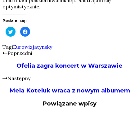
dniu finału polskich kwalifikacji. Nastrajam się
optymistycznie.
Podziel się:
Click
Click
to
to
share
share
on
on
Twitter
Facebook
Tagi
Eurowizja
tynsky
(Opens
(Opens
Poprzedni
in
in
new
new
window)
window)
Ofelia zagra koncert w Warszawie
Następny
Mela Koteluk wraca z nowym albumem
Powiązane wpisy