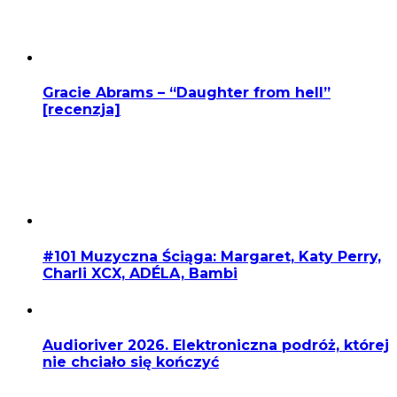
Gracie Abrams – “Daughter from hell”
[recenzja]
#101 Muzyczna Ściąga: Margaret, Katy Perry,
Charli XCX, ADÉLA, Bambi
Audioriver 2026. Elektroniczna podróż, której
nie chciało się kończyć