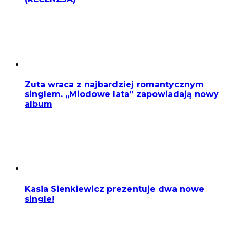
Zuta wraca z najbardziej romantycznym
singlem. „Miodowe lata” zapowiadają nowy
album
Kasia Sienkiewicz prezentuje dwa nowe
single!