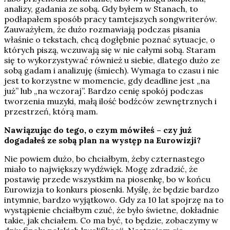
analizy, gadania ze sobą. Gdy byłem w Stanach, to
podłapałem sposób pracy tamtejszych songwriterów.
Zauważyłem, że dużo rozmawiają podczas pisania
właśnie o tekstach, chcą dogłębnie poznać sytuacje, o
których piszą, wczuwają się w nie całymi sobą. Staram
się to wykorzystywać również u siebie, dlatego dużo ze
sobą gadam i analizuję (śmiech). Wymaga to czasu i nie
jest to korzystne w momencie, gdy deadline jest „na
już” lub „na wczoraj”. Bardzo cenię spokój podczas
tworzenia muzyki, małą ilość bodźców zewnętrznych i
przestrzeń, którą mam.
Nawiązując do tego, o czym mówiłeś – czy już
dogadałeś ze sobą plan na występ na Eurowizji?
Nie powiem dużo, bo chciałbym, żeby czternastego
miało to największy wydźwięk. Mogę zdradzić, że
postawię przede wszystkim na piosenkę, bo w końcu
Eurowizja to konkurs piosenki. Myślę, że będzie bardzo
intymnie, bardzo wyjątkowo. Gdy za 10 lat spojrzę na to
wystąpienie chciałbym czuć, że było świetne, dokładnie
takie, jak chciałem. Co ma być, to będzie, zobaczymy w