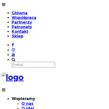
Główna
Współpraca
Partnerzy
Patronaty
Kontakt
Sklep
Wspieramy
O nas
O idei