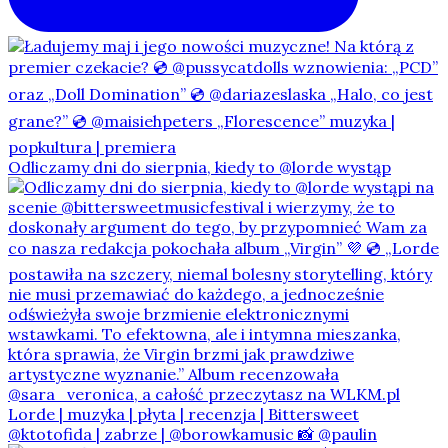
Odliczamy dni do sierpnia, kiedy to @lorde wystąp
@ktotofida | zabrze | @borowkamusic 📸 @paulin