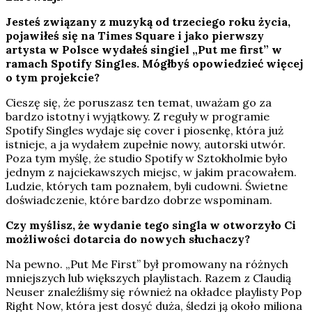
Jesteś związany z muzyką od trzeciego roku życia,
pojawiłeś się na Times Square i jako pierwszy
artysta w Polsce wydałeś singiel „Put me first” w
ramach Spotify Singles. Mógłbyś opowiedzieć więcej
o tym projekcie?
Cieszę się, że poruszasz ten temat, uważam go za
bardzo istotny i wyjątkowy. Z reguły w programie
Spotify Singles wydaje się cover i piosenkę, która już
istnieje, a ja wydałem zupełnie nowy, autorski utwór.
Poza tym myślę, że studio Spotify w Sztokholmie było
jednym z najciekawszych miejsc, w jakim pracowałem.
Ludzie, których tam poznałem, byli cudowni. Świetne
doświadczenie, które bardzo dobrze wspominam.
Czy myślisz, że wydanie tego singla w otworzyło Ci
możliwości dotarcia do nowych słuchaczy?
Na pewno. „Put Me First” był promowany na różnych
mniejszych lub większych playlistach. Razem z Claudią
Neuser znaleźliśmy się również na okładce playlisty Pop
Right Now, która jest dosyć duża, śledzi ją około miliona