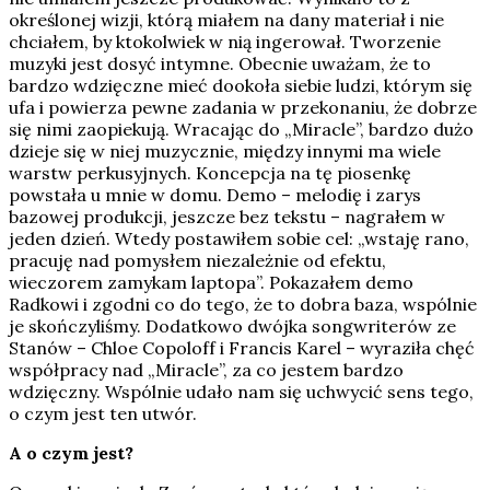
określonej wizji, którą miałem na dany materiał i nie
chciałem, by ktokolwiek w nią ingerował. Tworzenie
muzyki jest dosyć intymne. Obecnie uważam, że to
bardzo wdzięczne mieć dookoła siebie ludzi, którym się
ufa i powierza pewne zadania w przekonaniu, że dobrze
się nimi zaopiekują. Wracając do „Miracle”, bardzo dużo
dzieje się w niej muzycznie, między innymi ma wiele
warstw perkusyjnych. Koncepcja na tę piosenkę
powstała u mnie w domu. Demo – melodię i zarys
bazowej produkcji, jeszcze bez tekstu – nagrałem w
jeden dzień. Wtedy postawiłem sobie cel: „wstaję rano,
pracuję nad pomysłem niezależnie od efektu,
wieczorem zamykam laptopa”. Pokazałem demo
Radkowi i zgodni co do tego, że to dobra baza, wspólnie
je skończyliśmy. Dodatkowo dwójka songwriterów ze
Stanów – Chloe Copoloff i Francis Karel – wyraziła chęć
współpracy nad „Miracle”, za co jestem bardzo
wdzięczny. Wspólnie udało nam się uchwycić sens tego,
o czym jest ten utwór.
A o czym jest?