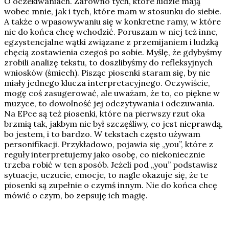
O oczekiwaniach. Zarówno tych, które ludzie mają
wobec mnie, jak i tych, które mam w stosunku do siebie.
A także o wpasowywaniu się w konkretne ramy, w które
nie do końca chcę wchodzić. Poruszam w niej też inne,
egzystencjalne wątki związane z przemijaniem i ludzką
chęcią zostawienia czegoś po sobie. Myślę, że gdybyśmy
zrobili analizę tekstu, to doszlibyśmy do refleksyjnych
wniosków (śmiech). Pisząc piosenki staram się, by nie
miały jednego klucza interpretacyjnego. Oczywiście,
mogę coś zasugerować, ale uważam, że to, co piękne w
muzyce, to dowolność jej odczytywania i odczuwania.
Na EPce są też piosenki, które na pierwszy rzut oka
brzmią tak, jakbym nie był szczęśliwy, co jest nieprawdą,
bo jestem, i to bardzo. W tekstach często używam
personifikacji. Przykładowo, pojawia się „you”, które z
reguły interpretujemy jako osobę, co niekoniecznie
trzeba robić w ten sposób. Jeżeli pod „you” podstawisz
sytuacje, uczucie, emocje, to nagle okazuje się, że te
piosenki są zupełnie o czymś innym. Nie do końca chcę
mówić o czym, bo zepsuję ich magię.