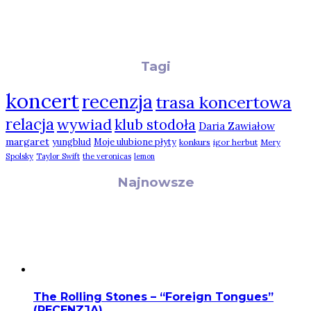
Tagi
koncert
recenzja
trasa koncertowa
relacja
wywiad
klub stodoła
Daria Zawiałow
margaret
yungblud
Moje ulubione płyty
konkurs
igor herbut
Mery
Spolsky
Taylor Swift
the veronicas
lemon
Najnowsze
The Rolling Stones – “Foreign Tongues”
(RECENZJA)