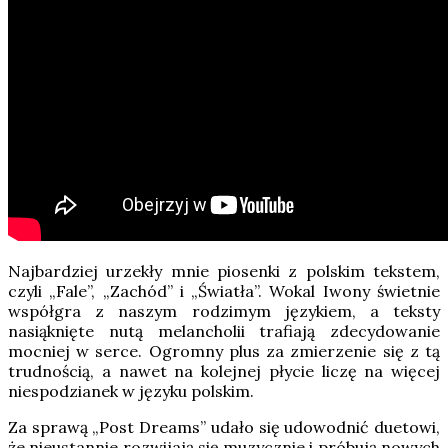
Najbardziej urzekły mnie piosenki z polskim tekstem,
czyli „Fale”, „Zachód” i „Światła”. Wokal Iwony świetnie
współgra z naszym rodzimym językiem, a teksty
nasiąknięte nutą melancholii trafiają zdecydowanie
mocniej w serce. Ogromny plus za zmierzenie się z tą
trudnością, a nawet na kolejnej płycie liczę na więcej
niespodzianek w języku polskim.
Za sprawą „Post Dreams” udało się udowodnić duetowi,
że nieustannie rozwijają się muzycznie i próbują nowych