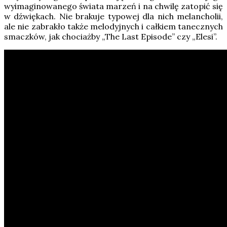
wyimaginowanego świata marzeń i na chwilę zatopić się
w dźwiękach. Nie brakuje typowej dla nich melancholii,
ale nie zabrakło także melodyjnych i całkiem tanecznych
smaczków, jak chociażby „The Last Episode” czy „Elesi”.