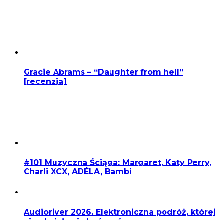
Gracie Abrams – “Daughter from hell”
[recenzja]
#101 Muzyczna Ściąga: Margaret, Katy Perry,
Charli XCX, ADÉLA, Bambi
Audioriver 2026. Elektroniczna podróż, której