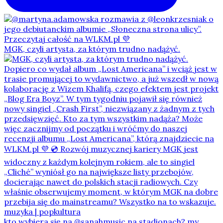
MGK, czyli artysta, za którym trudno nadążyć.
kto wybiera się na @sanahmusic na stadionach? my