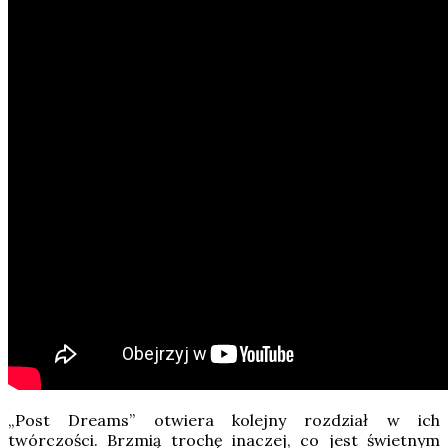
„Post Dreams” otwiera kolejny rozdział w ich
twórczości. Brzmią trochę inaczej, co jest świetnym