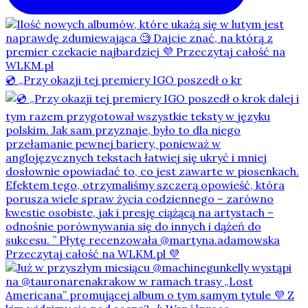
💿 „Przy okazji tej premiery IGO poszedł o kr