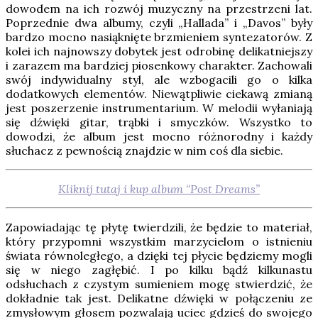
dowodem na ich rozwój muzyczny na przestrzeni lat.
Poprzednie dwa albumy, czyli „Hallada” i „Davos” były
bardzo mocno nasiąknięte brzmieniem syntezatorów. Z
kolei ich najnowszy dobytek jest odrobinę delikatniejszy
i zarazem ma bardziej piosenkowy charakter. Zachowali
swój indywidualny styl, ale wzbogacili go o kilka
dodatkowych elementów. Niewątpliwie ciekawą zmianą
jest poszerzenie instrumentarium. W melodii wyłaniają
się dźwięki gitar, trąbki i smyczków. Wszystko to
dowodzi, że album jest mocno różnorodny i każdy
słuchacz z pewnością znajdzie w nim coś dla siebie.
Kliknij tutaj i kup album “Post Dreams”
Zapowiadając tę płytę twierdzili, że będzie to materiał,
który przypomni wszystkim marzycielom o istnieniu
świata równoległego, a dzięki tej płycie będziemy mogli
się w niego zagłębić. I po kilku bądź kilkunastu
odsłuchach z czystym sumieniem mogę stwierdzić, że
dokładnie tak jest. Delikatne dźwięki w połączeniu ze
zmysłowym głosem pozwalają uciec gdzieś do swojego