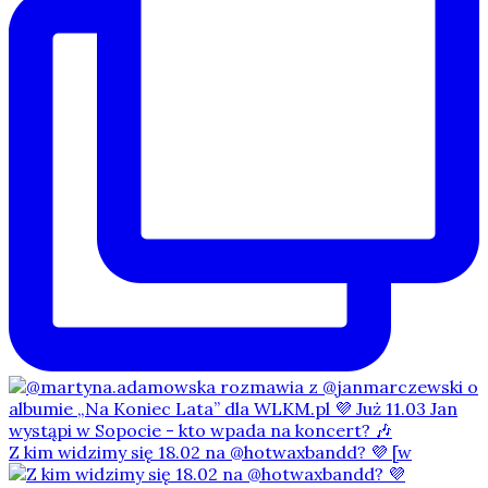
Z kim widzimy się 18.02 na @hotwaxbandd? 💜 [w