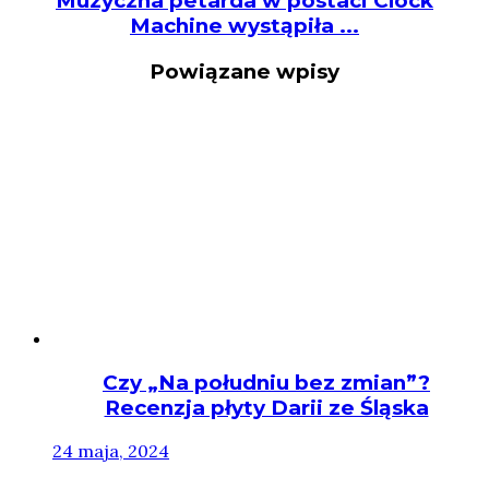
Muzyczna petarda w postaci Clock
Machine wystąpiła ...
Powiązane wpisy
Czy „Na południu bez zmian”?
Recenzja płyty Darii ze Śląska
24 maja, 2024