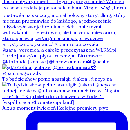
@ktotofida | zabrze | @borowkamusic 📸 @paulin
To będzie show pełne nostalgii: @akon i @neyo na
Już za moment kwiecień i kolejne premiery płyt: