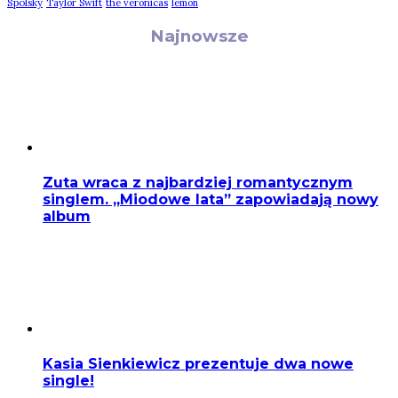
Spolsky
Taylor Swift
the veronicas
lemon
Najnowsze
Zuta wraca z najbardziej romantycznym
singlem. „Miodowe lata” zapowiadają nowy
album
Kasia Sienkiewicz prezentuje dwa nowe
single!