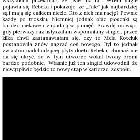
wszystkich przekonać, że „Nie ma fal”. Wtem nagle
pojawia się Rebeka i pokazuje, że „Fale” jak najbardziej
są i mają się całkiem nieźle. Kto z nich ma rację? Pewnie
każdy po troszku. Niemniej jednak obie piosenki są
bardzo ciekawe i zapadają w pamięć. Prawdę mówiąc,
gdy pierwszy raz usłyszałam wspomniany singiel, przez
kilka chwil zastanawiałam się, czy to Mela Koteluk
postanowiła znów nagrać coś nowego. Był to jednak
zwiastun nadchodzącej płyty duetu Rebeka, chociaż nie
da się ukryć, że w tym utworze wokal Iwony brzmi
bardzo podobnie. Właśnie już ten singiel udowodnił, że
niewątpliwie będzie to nowy etap w karierze zespołu.