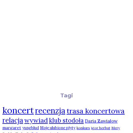
Tagi
koncert
recenzja
trasa koncertowa
relacja
wywiad
klub stodoła
Daria Zawiałow
margaret
yungblud
Moje ulubione płyty
konkurs
igor herbut
Mery