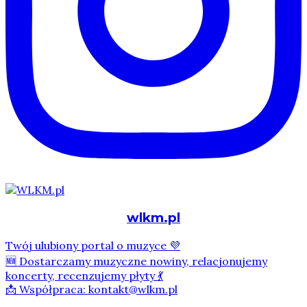
wlkm.pl
Twój ulubiony portal o muzyce 💜
🆕 Dostarczamy muzyczne nowiny, relacjonujemy
koncerty, recenzujemy płyty 💃
📩 Współpraca: kontakt@wlkm.pl