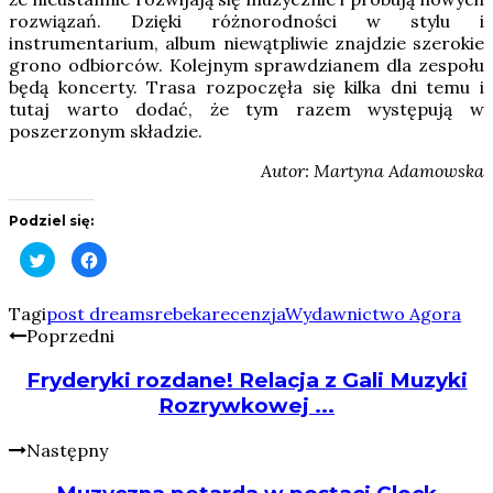
rozwiązań. Dzięki różnorodności w stylu i
instrumentarium, album niewątpliwie znajdzie szerokie
grono odbiorców. Kolejnym sprawdzianem dla zespołu
będą koncerty. Trasa rozpoczęła się kilka dni temu i
tutaj warto dodać, że tym razem występują w
poszerzonym składzie.
Autor: Martyna Adamowska
Podziel się:
Click
Click
to
to
share
share
on
on
Twitter
Facebook
Tagi
post dreams
rebeka
recenzja
Wydawnictwo Agora
(Opens
(Opens
Poprzedni
in
in
new
new
window)
window)
Fryderyki rozdane! Relacja z Gali Muzyki
Rozrywkowej ...
Następny