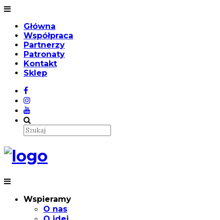
Główna
Współpraca
Partnerzy
Patronaty
Kontakt
Sklep
Wspieramy
O nas
O idei