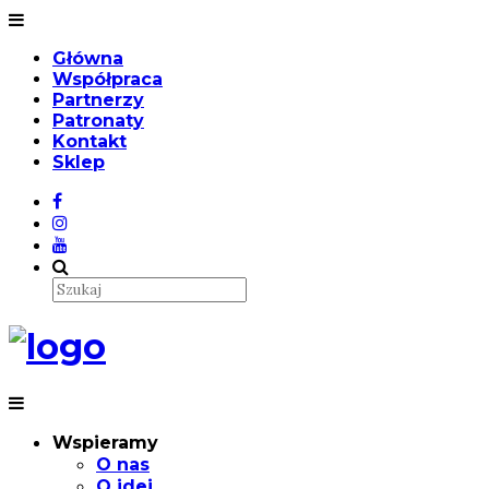
Główna
Współpraca
Partnerzy
Patronaty
Kontakt
Sklep
Wspieramy
O nas
O idei