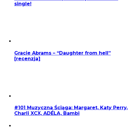
single!
Gracie Abrams – “Daughter from hell”
[recenzja]
#101 Muzyczna Ściąga: Margaret, Katy Perry,
Charli XCX, ADÉLA, Bambi