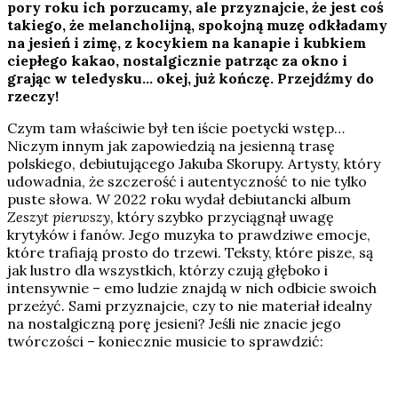
pory roku ich porzucamy, ale przyznajcie, że jest coś
takiego, że melancholijną, spokojną muzę odkładamy
na jesień i zimę, z kocykiem na kanapie i kubkiem
ciepłego kakao, nostalgicznie patrząc za okno i
grając w teledysku… okej, już kończę. Przejdźmy do
rzeczy!
Czym tam właściwie był ten iście poetycki wstęp…
Niczym innym jak zapowiedzią na jesienną trasę
polskiego, debiutującego Jakuba Skorupy. Artysty, który
udowadnia, że szczerość i autentyczność to nie tylko
puste słowa. W 2022 roku wydał debiutancki album
Zeszyt pierwszy
, który szybko przyciągnął uwagę
krytyków i fanów. Jego muzyka to prawdziwe emocje,
które trafiają prosto do trzewi. Teksty, które pisze, są
jak lustro dla wszystkich, którzy czują głęboko i
intensywnie – emo ludzie znajdą w nich odbicie swoich
przeżyć. Sami przyznajcie, czy to nie materiał idealny
na nostalgiczną porę jesieni? Jeśli nie znacie jego
twórczości – koniecznie musicie to sprawdzić: