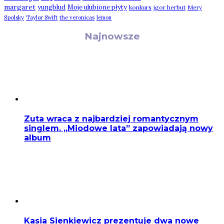
margaret
yungblud
Moje ulubione płyty
konkurs
igor herbut
Mery
Spolsky
Taylor Swift
the veronicas
lemon
Najnowsze
Zuta wraca z najbardziej romantycznym
singlem. „Miodowe lata” zapowiadają nowy
album
Kasia Sienkiewicz prezentuje dwa nowe