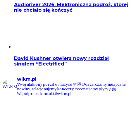
Audioriver 2026. Elektroniczna podróż, której
nie chciało się kończyć
David Kushner otwiera nowy rozdział
singlem “Electrified”
wlkm.pl
Twój ulubiony portal o muzyce 💜
🆕 Dostarczamy muzyczne
nowiny, relacjonujemy koncerty, recenzujemy płyty 💃
📩
Współpraca: kontakt@wlkm.pl