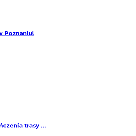
w Poznaniu!
zenia trasy ...