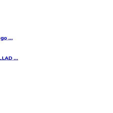
o ...
LAD ...