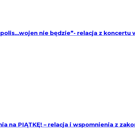
polis…wojen nie będzie”- relacja z koncertu 
 na PIĄTKĘ! – relacja i wspomnienia z zakońc