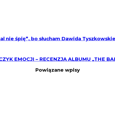
al nie śpię”, bo słucham Dawida Tyszkowskieg
ZYK EMOCJI – RECENZJA ALBUMU „THE BAL
Powiązane wpisy