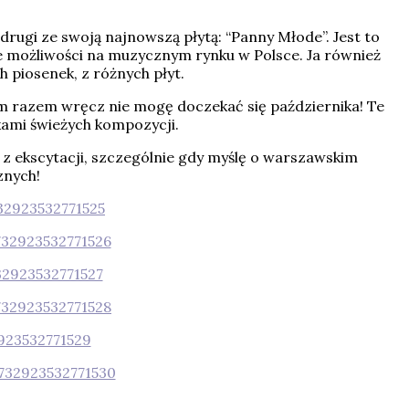
rugi ze swoją najnowszą płytą: “Panny Młode”. Jest to
owe możliwości na muzycznym rynku w Polsce. Ja również
 piosenek, z różnych płyt.
ym razem wręcz nie mogę doczekać się października! Te
kami świeżych kompozycji.
 z ekscytacji, szczególnie gdy myślę o warszawskim
znych!
732923532771525
7732923532771526
732923532771527
7732923532771528
2923532771529
17732923532771530