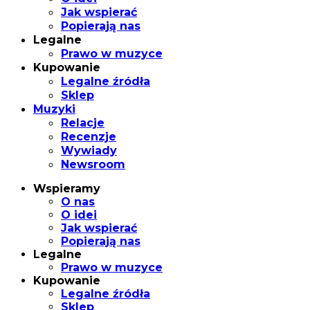
Jak wspierać
Popierają nas
Legalne
Prawo w muzyce
Kupowanie
Legalne źródła
Sklep
Muzyki
Relacje
Recenzje
Wywiady
Newsroom
Wspieramy
O nas
O idei
Jak wspierać
Popierają nas
Legalne
Prawo w muzyce
Kupowanie
Legalne źródła
Sklep