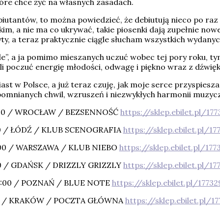
óre chce żyć na własnych zasadach.
utantów, to można powiedzieć, że debiutują nieco po raz d
skim, a nie ma co ukrywać, takie piosenki dają zupełnie n
y, a teraz praktycznie ciągle słucham wszystkich wydanych
de”, a ja pomimo mieszanych uczuć wobec tej pory roku, t
i poczuć energię młodości, odwagę i piękno wraz z dźwię
t w Polsce, a już teraz czuję, jak moje serce przyspiesza
pomnianych chwil, wzruszeń i niezwykłych harmonii muzyc
9:00 / WROCŁAW / BEZSENNOŚĆ
https://sklep.ebilet.pl/17
:00 / ŁÓDŹ / KLUB SCENOGRAFIA
https://sklep.ebilet.pl/1
9:00 / WARSZAWA / KLUB NIEBO
https://sklep.ebilet.pl/17
00 / GDAŃSK / DRIZZLY GRIZZLY
https://sklep.ebilet.pl/1
19:00 / POZNAŃ / BLUE NOTE
https://sklep.ebilet.pl/1773
:00 / KRAKÓW / POCZTA GŁÓWNA
https://sklep.ebilet.pl/