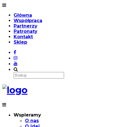
Główna
Współpraca
Partnerzy
Patronaty
Kontakt
Sklep
Wspieramy
O nas
O idei