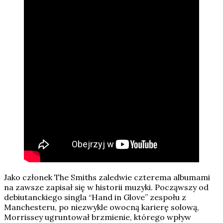
Jako członek The Smiths zaledwie czterema albumami
na zawsze zapisał się w historii muzyki. Począwszy od
debiutanckiego singla “Hand in Glove” zespołu z
Manchesteru, po niezwykle owocną karierę solową,
Morrissey ugruntował brzmienie, którego wpływ