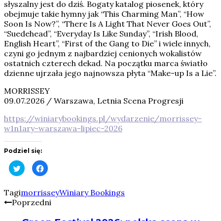
słyszalny jest do dziś. Bogaty katalog piosenek, który
obejmuje takie hymny jak “This Charming Man”, “How
Soon Is Now?”, “There Is A Light That Never Goes Out”,
“Suedehead”, “Everyday Is Like Sunday”, “Irish Blood,
English Heart”, “First of the Gang to Die” i wiele innych,
czyni go jednym z najbardziej cenionych wokalistów
ostatnich czterech dekad. Na początku marca światło
dzienne ujrzała jego najnowsza płyta “Make-up Is a Lie”.
MORRISSEY
09.07.2026 / Warszawa, Letnia Scena Progresji
https://winiarybookings.pl/wydarzenie/morrissey-
w1n1ary-warszawa-lipiec-2026
Podziel się:
Click
Click
to
to
share
share
on
on
Twitter
Facebook
Tagi
morrissey
Winiary Bookings
(Opens
(Opens
Poprzedni
in
in
new
new
window)
window)