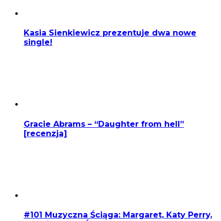
Kasia Sienkiewicz prezentuje dwa nowe
single!
Gracie Abrams – “Daughter from hell”
[recenzja]
#101 Muzyczna Ściąga: Margaret, Katy Perry,