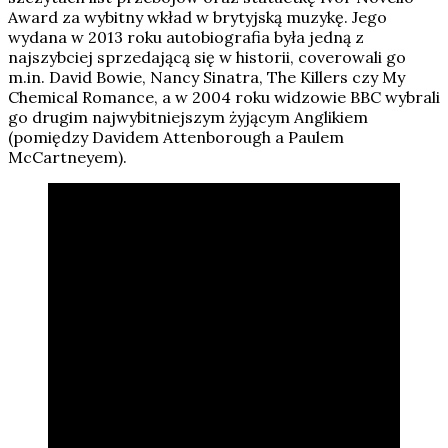
Award za wybitny wkład w brytyjską muzykę. Jego
wydana w 2013 roku autobiografia była jedną z
najszybciej sprzedającą się w historii, coverowali go
m.in. David Bowie, Nancy Sinatra, The Killers czy My
Chemical Romance, a w 2004 roku widzowie BBC wybrali
go drugim najwybitniejszym żyjącym Anglikiem
(pomiędzy Davidem Attenborough a Paulem
McCartneyem).