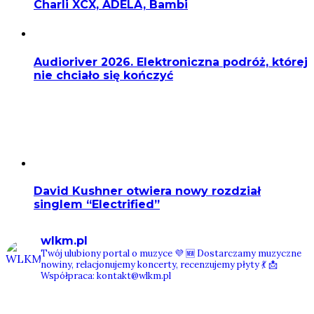
Charli XCX, ADÉLA, Bambi
Audioriver 2026. Elektroniczna podróż, której
nie chciało się kończyć
David Kushner otwiera nowy rozdział
singlem “Electrified”
wlkm.pl
Twój ulubiony portal o muzyce 💜
🆕 Dostarczamy muzyczne
nowiny, relacjonujemy koncerty, recenzujemy płyty 💃
📩
Współpraca: kontakt@wlkm.pl