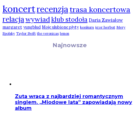
koncert
recenzja
trasa koncertowa
relacja
wywiad
klub stodoła
Daria Zawiałow
margaret
yungblud
Moje ulubione płyty
konkurs
igor herbut
Mery
Spolsky
Taylor Swift
the veronicas
lemon
Najnowsze
Zuta wraca z najbardziej romantycznym
singlem. „Miodowe lata” zapowiadają nowy
album