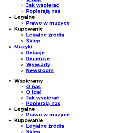
Jak wspierać
Popierają nas
Legalne
Prawo w muzyce
Kupowanie
Legalne źródła
Sklep
Muzyki
Relacje
Recenzje
Wywiady
Newsroom
Wspieramy
O nas
O idei
Jak wspierać
Popierają nas
Legalne
Prawo w muzyce
Kupowanie
Legalne źródła
Sklep