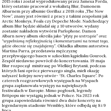
2015 roku i został wyprodukowany przez Jamesa Forda,
który ostatnio pracował z wokalistą Blur, Damonem
Albarnem przy albumie Gorillaz z 2018 roku „The Now
Now”, znany jest również z pracy z takimi zespołami jak
Arctic Monkeys, Foals czy Depeche Mode. Nadchodzący
album Blur będzie składał się z 10 utworów, wydany
zostanie nakładem wytwórni Parlophone. Damon
Albarn nowy album określa jako
“płytę po wstrząsie” oraz
“wypełnioną refleksyjnością i komentarzami na temat tego,
gdzie obecnie się znajdujemy”
. Okładka albumu autorstwa
Martina Parra, przedstawia mężczyznę
przepływającego basen w szkockim kąpielisku Gourock.
Zespół niedawno powrócił do koncertowania. 19 maja
Blur rozpoczął minitrasę po Wielkiej Brytanii, podczas
których fani oprócz pierwszego singla, mieli okazję
usłyszeć kolejny nowy utwór- “St. Charles Square”. Po
czterech rozgrzewkowych występach na Wyspach
grupa zaplanowała występy na największych
festiwalach w Europie. Mimo pogłosek, legendy
Britpopu nie wystąpią jednak w Polsce. Na 2023 rok
grupa zapowiedziała również dwa duże koncerty na
legendarnym stadionie Wembley, które odbędą się 8 i 9
lipca.