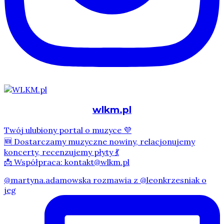
wlkm.pl
Twój ulubiony portal o muzyce 💜
🆕 Dostarczamy muzyczne nowiny, relacjonujemy
koncerty, recenzujemy płyty 💃
📩 Współpraca: kontakt@wlkm.pl
@martyna.adamowska rozmawia z @leonkrzesniak o
jeg