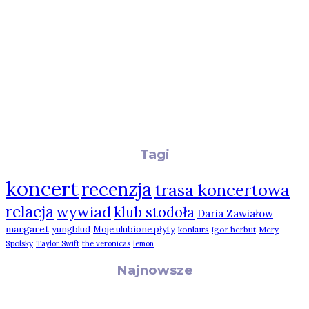
Tagi
koncert
recenzja
trasa koncertowa
relacja
wywiad
klub stodoła
Daria Zawiałow
margaret
yungblud
Moje ulubione płyty
konkurs
igor herbut
Mery
Spolsky
Taylor Swift
the veronicas
lemon
Najnowsze