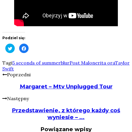
Podziel się:
Click
Click
to
to
share
share
on
on
Twitter
Facebook
Tagi
5 seconds of summer
blur
Post Malone
rita ora
Taylor
(Opens
(Opens
Swift
in
in
new
new
Poprzedni
window)
window)
Margaret – Mtv Unplugged Tour
Następny
Przedstawienie, z którego każdy coś
wyniesie – ...
Powiązane wpisy