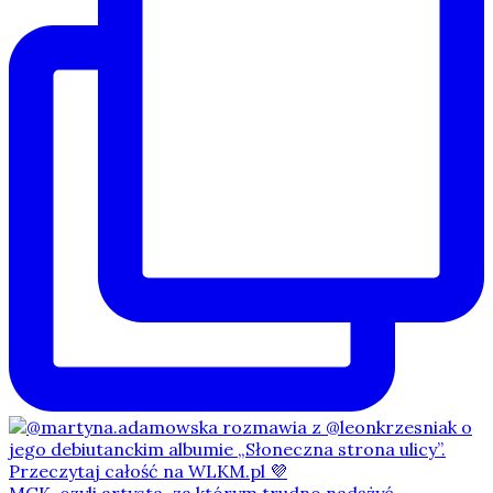
MGK, czyli artysta, za którym trudno nadążyć.