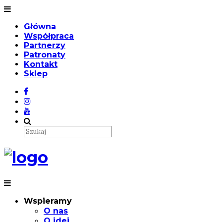
Główna
Współpraca
Partnerzy
Patronaty
Kontakt
Sklep
Wspieramy
O nas
O idei