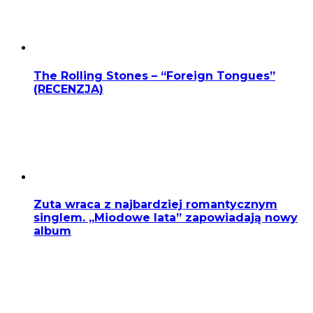
The Rolling Stones – “Foreign Tongues”
(RECENZJA)
Zuta wraca z najbardziej romantycznym
singlem. „Miodowe lata” zapowiadają nowy
album