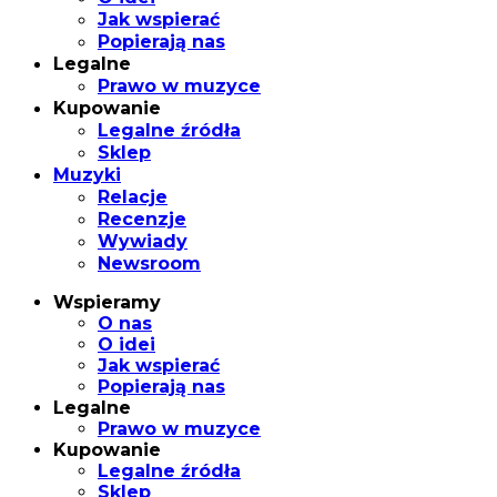
Jak wspierać
Popierają nas
Legalne
Prawo w muzyce
Kupowanie
Legalne źródła
Sklep
Muzyki
Relacje
Recenzje
Wywiady
Newsroom
Wspieramy
O nas
O idei
Jak wspierać
Popierają nas
Legalne
Prawo w muzyce
Kupowanie
Legalne źródła
Sklep