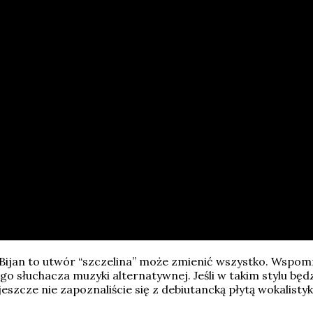
Bijan to utwór “szczelina” może zmienić wszystko. Wspomni
słuchacza muzyki alternatywnej. Jeśli w takim stylu będz
jeszcze nie zapoznaliście się z debiutancką płytą wokalist