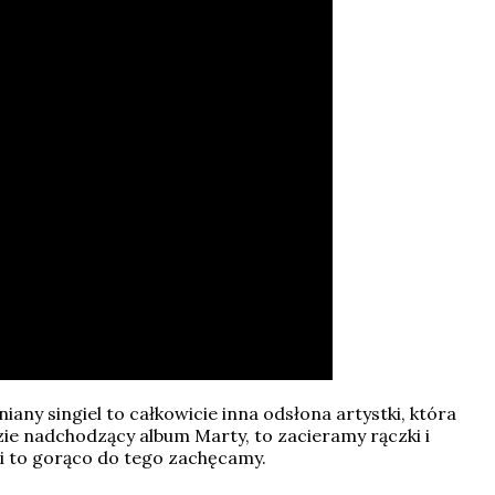
any singiel to całkowicie inna odsłona artystki, która
ie nadchodzący album Marty, to zacieramy rączki i
yki to gorąco do tego zachęcamy.