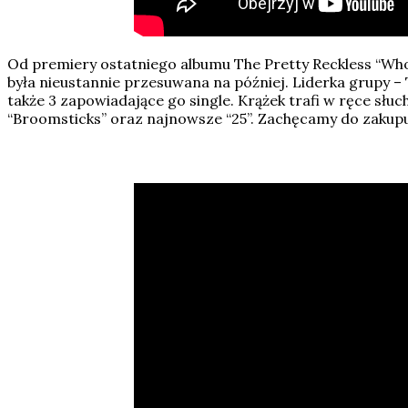
Od premiery ostatniego albumu The Pretty Reckless “Who Y
była nieustannie przesuwana na później. Liderka grupy –
także 3 zapowiadające go single. Krążek trafi w ręce słuc
“Broomsticks” oraz najnowsze “25”. Zachęcamy do zakup