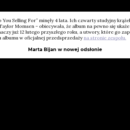
ou Selling For” minęły 4 lata. Ich czwarty studyjny krąże
 Taylor Momsen – obiecywała, że album na pewno się ukaże 
haczy już 12 lutego przyszłego roku, a utwory, które go zap
u albumu w oficjalnej przedsprzedaży
na stronie zespołu.
Marta Bijan w nowej odsłonie