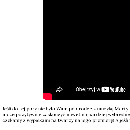
Jeśli do tej pory nie było Wam po drodze z muzyką Marty 
może pozytywnie zaskoczyć nawet najbardziej wybrednego 
czekamy z wypiekami na twarzy na jego premierę! A jeśli 