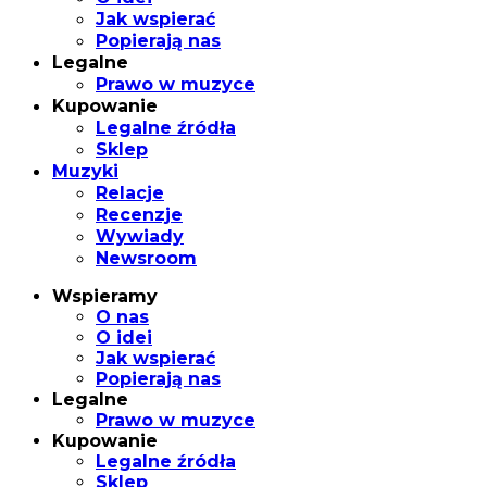
Jak wspierać
Popierają nas
Legalne
Prawo w muzyce
Kupowanie
Legalne źródła
Sklep
Muzyki
Relacje
Recenzje
Wywiady
Newsroom
Wspieramy
O nas
O idei
Jak wspierać
Popierają nas
Legalne
Prawo w muzyce
Kupowanie
Legalne źródła
Sklep