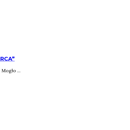
ERCA”
Mogło ...