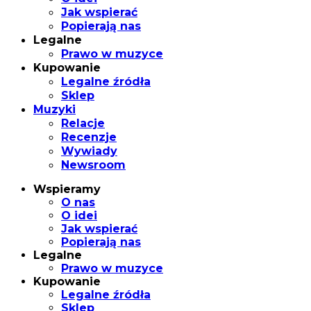
Jak wspierać
Popierają nas
Legalne
Prawo w muzyce
Kupowanie
Legalne źródła
Sklep
Muzyki
Relacje
Recenzje
Wywiady
Newsroom
Wspieramy
O nas
O idei
Jak wspierać
Popierają nas
Legalne
Prawo w muzyce
Kupowanie
Legalne źródła
Sklep