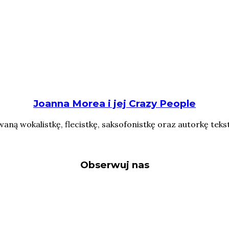
Joanna Morea i jej Crazy People
ą wokalistkę, flecistkę, saksofonistkę oraz autorkę teks
Obserwuj nas