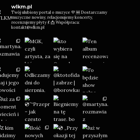
wlkm.pl
Twój ulubiony portal o muzyce 💜
🆕 Dostarczamy
muzyczne nowiny, relacjonujemy koncerty,
recenzujemy płyty 💃
📩 Współpraca:
kontakt@wlkm.pl