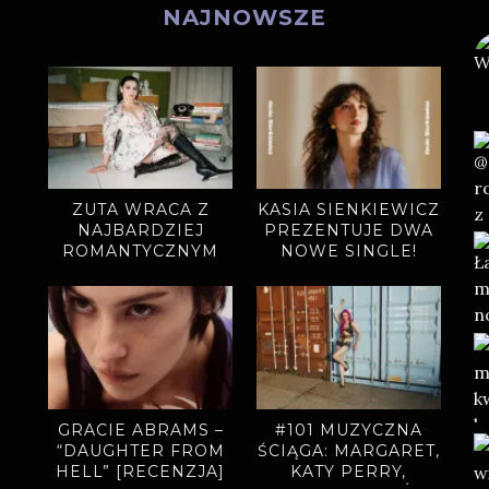
NAJNOWSZE
ZUTA WRACA Z
KASIA SIENKIEWICZ
NAJBARDZIEJ
PREZENTUJE DWA
ROMANTYCZNYM
NOWE SINGLE!
SINGLEM.
„MIODOWE LATA”
ZAPOWIADAJĄ
NOWY ALBUM
GRACIE ABRAMS –
#101 MUZYCZNA
“DAUGHTER FROM
ŚCIĄGA: MARGARET,
HELL” [RECENZJA]
KATY PERRY,