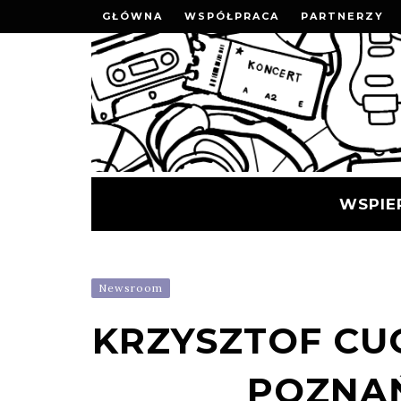
GŁÓWNA
WSPÓŁPRACA
PARTNERZY
WSPIE
Newsroom
KRZYSZTOF CU
POZNAŃ