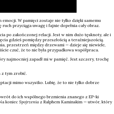
en emocji. W pamięci zostaje nie tylko dzięki samemu
 ruch przyciąga uwagę i fajnie dopełnia cały obraz.
a po zakończonej relacji. Jest w nim dużo tęsknoty, ale i
ięcia gdzieś pomiędzy przeszłością a teraźniejszością.
nia, przestrzeń między drzewami — dzieje się niewiele,
wiście czuć, że to nie była przypadkowa współpraca.
tóry najmocniej zapadł mi w pamięć. Jest szczery, trochę
 z tym zrobić.
ceptacji mimo wszystko. Lubię, że to nie tylko dobrze
wrót do ich wspólnego brzmienia znanego z EP-ki
 Na koniec
Spojrzenia
z Ralphem Kaminskim — utwór, który