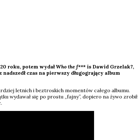
20 roku, potem wydał
Who the f**
* is Dawid Grzelak?,
z nadszedł czas na pierwszy długogrający album
ardziej letnich i beztroskich momentów całego albumu.
tku wydawał się po prostu „fajny”, dopiero na żywo zrobił
.