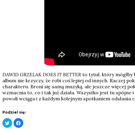
DAWID GRZELAK DOES IT BETTER
to tytuł, który mógłby 
album nie krzyczy, że robi coś lepiej od innych. Raczej po
charakteru. Broni się samą muzyką, ale jeszcze więcej pok
wzmacnia to, co i tak już działa. Wszystko jest tu spójne 
powoli wciąga i z każdym kolejnym spotkaniem odsłania c
Podziel się:
Click
Click
to
to
share
share
on
on