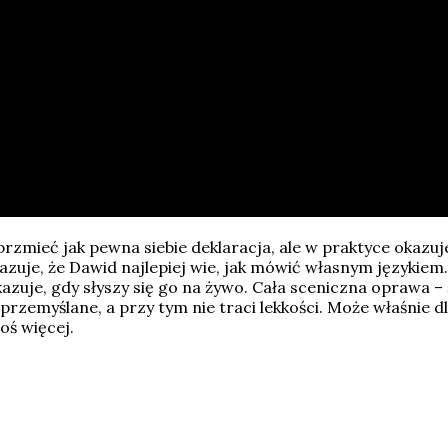
brzmieć jak pewna siebie deklaracja, ale w praktyce okazu
kazuje, że Dawid najlepiej wie, jak mówić własnym językiem.
azuje, gdy słyszy się go na żywo. Cała sceniczna oprawa – 
i przemyślane, a przy tym nie traci lekkości. Może właśnie d
oś więcej.