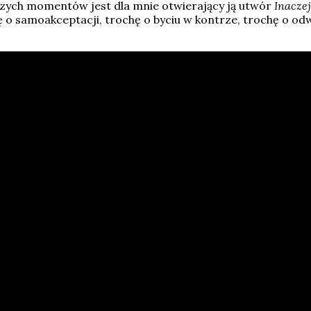
ejszych momentów jest dla mnie otwierający ją utwór
Inaczej
ochę o samoakceptacji, trochę o byciu w kontrze, trochę o 