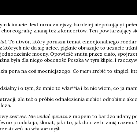
ym klimacie. Jest mroczniejszy, bardziej niepokojący i peł
 choreografię znaną też z koncertów. Ten powtarzający się
dal
. To utwór, który porusza temat emocjonalnego rozdarci
których nie da się uciec, pięknie obrazuje to uczucie utkn
a jednocześnie mocny. Opowieść snuta przez ciało, spojrze
ażna była dla niego obecność Peszka w tym klipie, i rzeczy
zła pora na coś mocniejszego.
Co mam zrobić
to singiel, k
zialny i o tym, że mnie to wku**ia i że nie wiem, co ja mam
stracji, ale też o próbie odnalezienia siebie i odrobinie ak
lcza.
lowy zestaw.
Nie widać gwiazd
z mopem to bardzo udany po
ówno produkcja, klimat, jak i to, jak dobrze brzmią razem.
rzestrzeń na własne myśli.