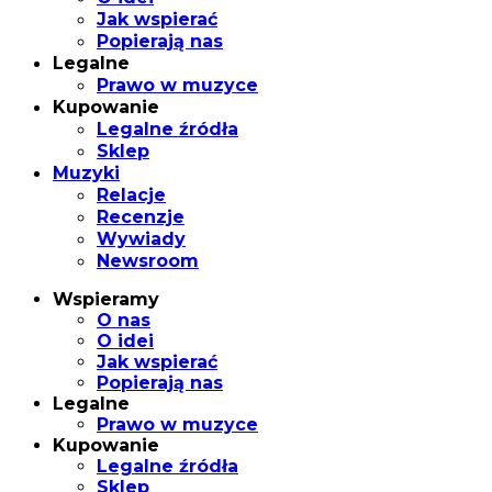
Jak wspierać
Popierają nas
Legalne
Prawo w muzyce
Kupowanie
Legalne źródła
Sklep
Muzyki
Relacje
Recenzje
Wywiady
Newsroom
Wspieramy
O nas
O idei
Jak wspierać
Popierają nas
Legalne
Prawo w muzyce
Kupowanie
Legalne źródła
Sklep