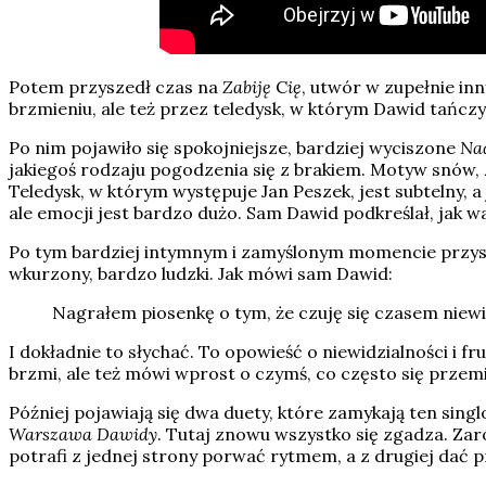
Potem przyszedł czas na
Zabiję
C
ię
, utwór w zupełnie inn
brzmieniu, ale też przez teledysk, w którym Dawid tańczy
Po nim pojawiło się spokojniejsze, bardziej wyciszone
Na
jakiegoś rodzaju pogodzenia się z brakiem. Motyw snów, z 
Teledysk, w którym występuje Jan Peszek, jest subtelny, 
ale emocji jest bardzo dużo. Sam Dawid podkreślał, jak w
Po tym bardziej intymnym i zamyślonym momencie przys
wkurzony, bardzo ludzki. Jak mówi sam Dawid:
Nagrałem piosenkę o tym, że czuję się czasem niewid
I dokładnie to słychać. To opowieść o niewidzialności i fru
brzmi, ale też mówi wprost o czymś, co często się przemi
Później pojawiają się dwa duety, które zamykają ten sing
Warszawa Dawidy
. Tutaj znowu wszystko się zgadza. Zar
potrafi z jednej strony porwać rytmem, a z drugiej dać p