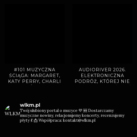
#101 MUZYCZNA
AUDIORIVER 2026.
ŚCIĄGA: MARGARET,
ELEKTRONICZNA
KATY PERRY, CHARLI
PODRÓŻ, KTÓREJ NIE
XCX, ADÉLA, BAMBI
CHCIAŁO SIĘ KOŃCZYĆ
wlkm.pl
Twój ulubiony portal o muzyce 💜
🆕 Dostarczamy
muzyczne nowiny, relacjonujemy koncerty, recenzujemy
płyty 💃
📩 Współpraca: kontakt@wlkm.pl