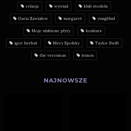
relacja
wywiad
klub stodoła
Daria Zawiałow
margaret
yungblud
Moje ulubione płyty
konkurs
igor herbut
Mery Spolsky
Taylor Swift
the veronicas
lemon
NAJNOWSZE