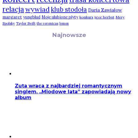
relacja
wywiad
klub stodoła
Daria Zawiałow
margaret
yungblud
Moje ulubione płyty
konkurs
igor herbut
Mery
Spolsky
Taylor Swift
the veronicas
lemon
Najnowsze
Zuta wraca z najbardziej romantycznym
singlem. „Miodowe lata” zapowiadają nowy
album