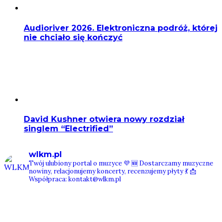
Audioriver 2026. Elektroniczna podróż, której
nie chciało się kończyć
David Kushner otwiera nowy rozdział
singlem “Electrified”
wlkm.pl
Twój ulubiony portal o muzyce 💜
🆕 Dostarczamy muzyczne
nowiny, relacjonujemy koncerty, recenzujemy płyty 💃
📩
Współpraca: kontakt@wlkm.pl