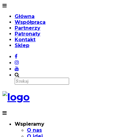
Główna
Współpraca
Partnerzy
Patronaty
Kontakt
Sklep
Wspieramy
O nas
O idei