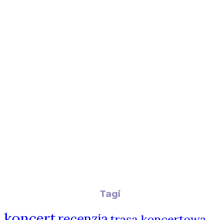
Tagi
koncert
recenzja
trasa koncertowa