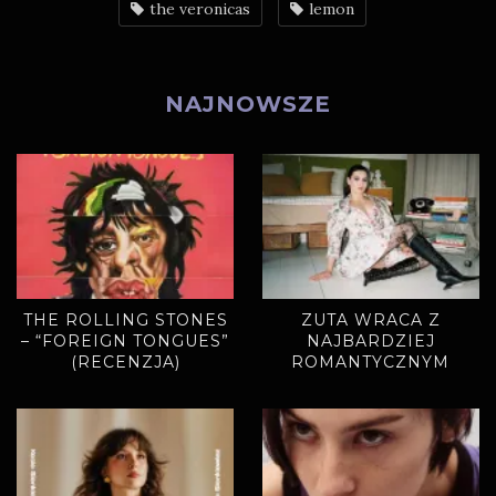
the veronicas
lemon
NAJNOWSZE
THE ROLLING STONES
ZUTA WRACA Z
– “FOREIGN TONGUES”
NAJBARDZIEJ
(RECENZJA)
ROMANTYCZNYM
SINGLEM. „MIODOWE
LATA” ZAPOWIADAJĄ
NOWY ALBUM