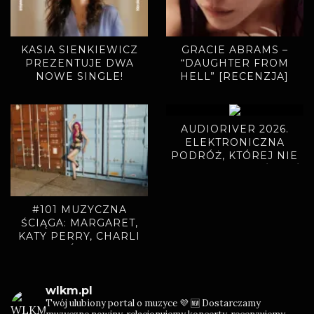
KASIA SIENKIEWICZ
GRACIE ABRAMS –
PREZENTUJE DWA
“DAUGHTER FROM
NOWE SINGLE!
HELL” [RECENZJA]
AUDIORIVER 2026.
ELEKTRONICZNA
PODRÓŻ, KTÓREJ NIE
CHCIAŁO SIĘ KOŃCZYĆ
#101 MUZYCZNA
ŚCIĄGA: MARGARET,
KATY PERRY, CHARLI
XCX, ADÉLA, BAMBI
wlkm.pl
Twój ulubiony portal o muzyce 💜
🆕 Dostarczamy