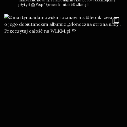
muzyczne nowiny, relacjonujemy koncerty, recenzujemy
płyty 💃
📩 Współpraca: kontakt@wlkm.pl