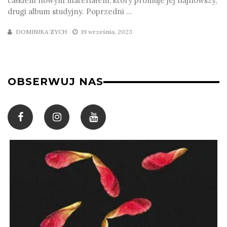
całkiem nowym materiałem, który promuje jej najnowszy,
drugi album studyjny. Poprzedni ...
DOMINIKA ZYCH
19 września, 2023
OBSERWUJ NAS