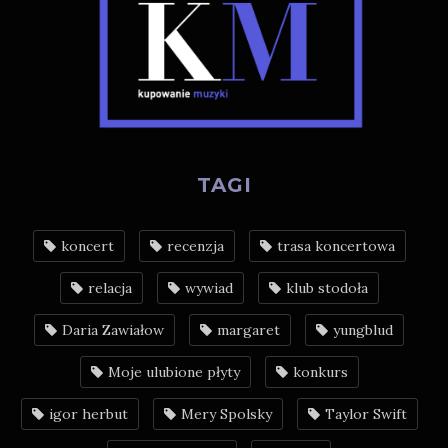
TAGI
koncert
recenzja
trasa koncertowa
relacja
wywiad
klub stodoła
Daria Zawiałow
margaret
yungblud
Moje ulubione płyty
konkurs
igor herbut
Mery Spolsky
Taylor Swift