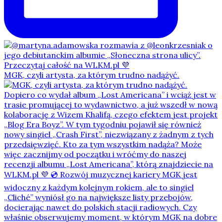
MGK, czyli artysta, za którym trudno nadążyć.