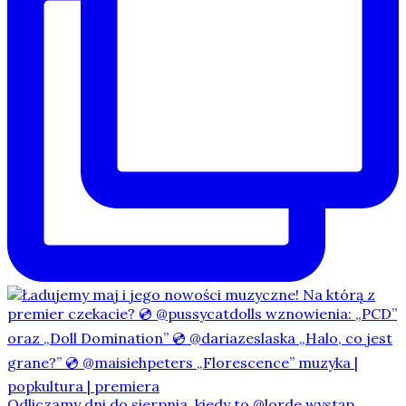
Odliczamy dni do sierpnia, kiedy to @lorde wystąp