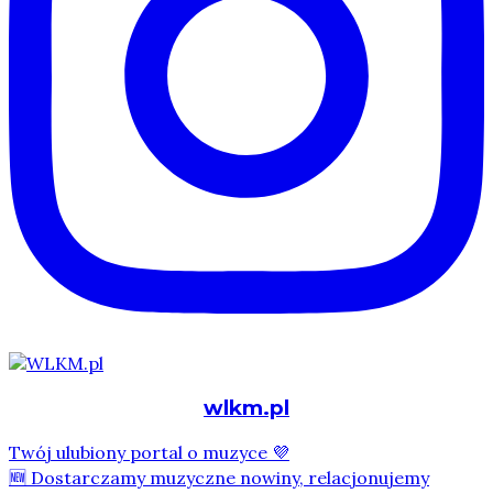
wlkm.pl
Twój ulubiony portal o muzyce 💜
🆕 Dostarczamy muzyczne nowiny, relacjonujemy