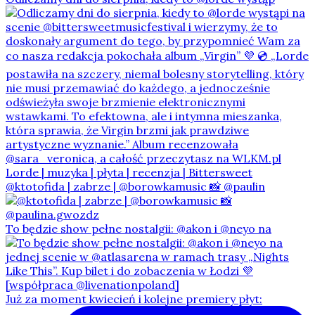
@ktotofida | zabrze | @borowkamusic 📸 @paulin
To będzie show pełne nostalgii: @akon i @neyo na
Już za moment kwiecień i kolejne premiery płyt: