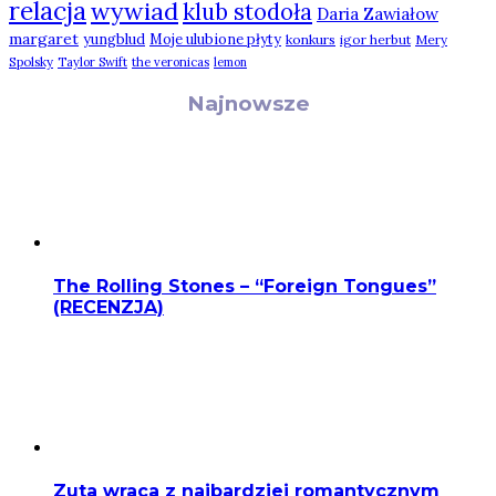
relacja
wywiad
klub stodoła
Daria Zawiałow
margaret
yungblud
Moje ulubione płyty
konkurs
igor herbut
Mery
Spolsky
Taylor Swift
the veronicas
lemon
Najnowsze
The Rolling Stones – “Foreign Tongues”
(RECENZJA)
Zuta wraca z najbardziej romantycznym