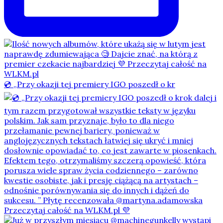
💿 „Przy okazji tej premiery IGO poszedł o kr