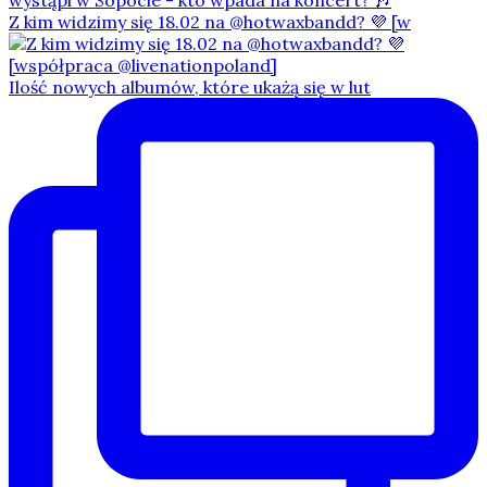
Z kim widzimy się 18.02 na @hotwaxbandd? 💜 [w
Ilość nowych albumów, które ukażą się w lut