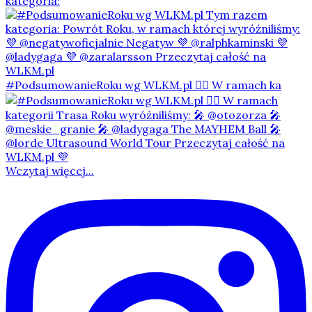
kategoria:
#PodsumowanieRoku wg WLKM.pl 👇🏻 W ramach ka
Wczytaj więcej...