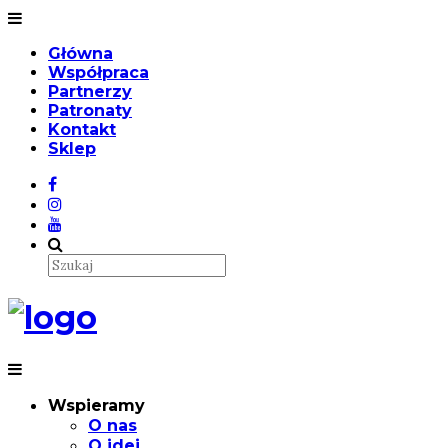
Główna
Współpraca
Partnerzy
Patronaty
Kontakt
Sklep
Wspieramy
O nas
O idei