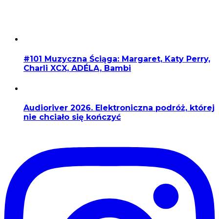
#101 Muzyczna Ściąga: Margaret, Katy Perry,
Charli XCX, ADÉLA, Bambi
Audioriver 2026. Elektroniczna podróż, której
nie chciało się kończyć