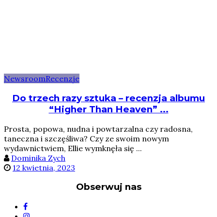
Newsroom
Recenzje
Do trzech razy sztuka – recenzja albumu
“Higher Than Heaven” ...
Prosta, popowa, nudna i powtarzalna czy radosna,
taneczna i szczęśliwa? Czy ze swoim nowym
wydawnictwiem, Ellie wymknęła się ...
Dominika Zych
12 kwietnia, 2023
Obserwuj nas