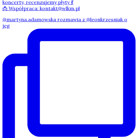
koncerty, recenzujemy płyty 💃
📩 Współpraca: kontakt@wlkm.pl
@martyna.adamowska rozmawia z @leonkrzesniak o
jeg