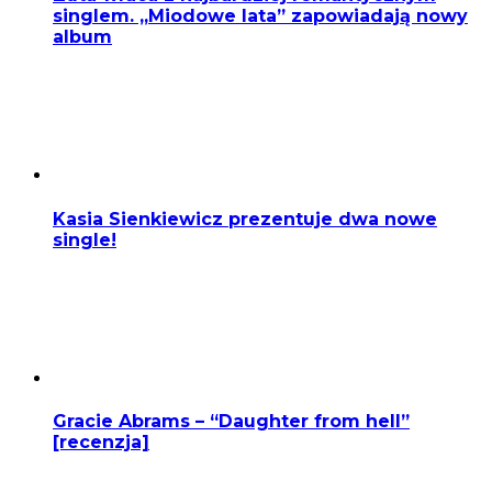
singlem. „Miodowe lata” zapowiadają nowy
album
Kasia Sienkiewicz prezentuje dwa nowe
single!
Gracie Abrams – “Daughter from hell”
[recenzja]