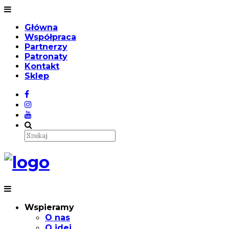
Główna
Współpraca
Partnerzy
Patronaty
Kontakt
Sklep
Wspieramy
O nas
O idei