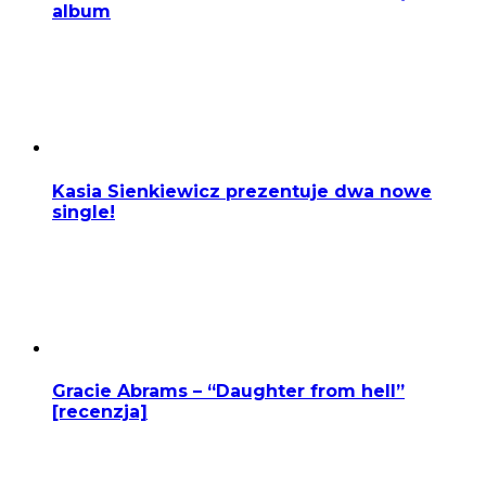
album
Kasia Sienkiewicz prezentuje dwa nowe
single!
Gracie Abrams – “Daughter from hell”
[recenzja]