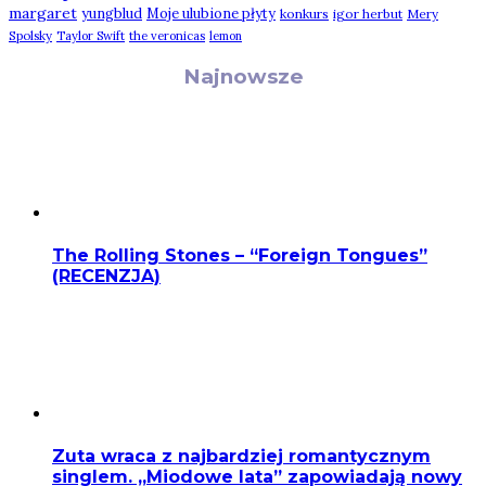
margaret
yungblud
Moje ulubione płyty
konkurs
igor herbut
Mery
Spolsky
Taylor Swift
the veronicas
lemon
Najnowsze
The Rolling Stones – “Foreign Tongues”
(RECENZJA)
Zuta wraca z najbardziej romantycznym
singlem. „Miodowe lata” zapowiadają nowy