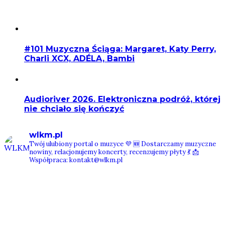
#101 Muzyczna Ściąga: Margaret, Katy Perry,
Charli XCX, ADÉLA, Bambi
Audioriver 2026. Elektroniczna podróż, której
nie chciało się kończyć
wlkm.pl
Twój ulubiony portal o muzyce 💜
🆕 Dostarczamy muzyczne
nowiny, relacjonujemy koncerty, recenzujemy płyty 💃
📩
Współpraca: kontakt@wlkm.pl