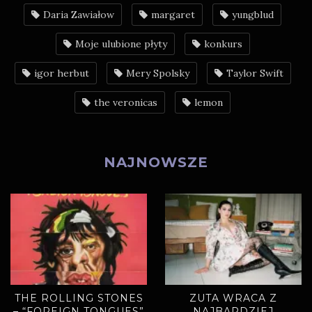
Daria Zawiałow
margaret
yungblud
Moje ulubione płyty
konkurs
igor herbut
Mery Spolsky
Taylor Swift
the veronicas
lemon
NAJNOWSZE
THE ROLLING STONES
ZUTA WRACA Z
– “FOREIGN TONGUES”
NAJBARDZIEJ