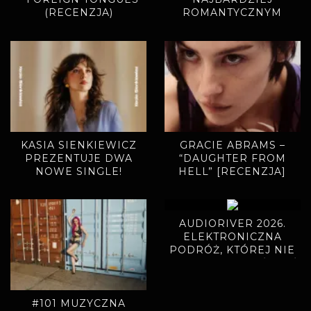
(RECENZJA)
ROMANTYCZNYM
SINGLEM. „MIODOWE
LATA” ZAPOWIADAJĄ
NOWY ALBUM
KASIA SIENKIEWICZ
GRACIE ABRAMS –
PREZENTUJE DWA
“DAUGHTER FROM
NOWE SINGLE!
HELL” [RECENZJA]
AUDIORIVER 2026.
ELEKTRONICZNA
PODRÓŻ, KTÓREJ NIE
CHCIAŁO SIĘ KOŃCZYĆ
#101 MUZYCZNA