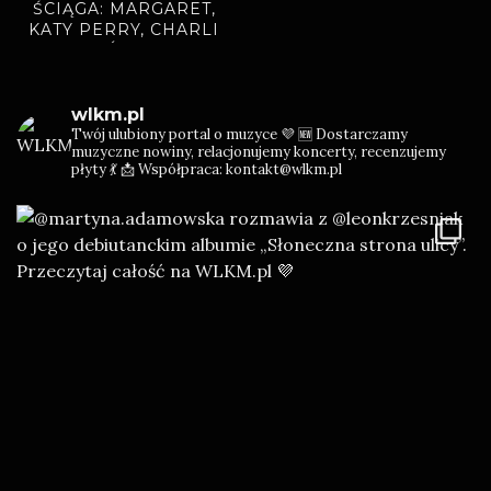
ŚCIĄGA: MARGARET,
KATY PERRY, CHARLI
XCX, ADÉLA, BAMBI
wlkm.pl
Twój ulubiony portal o muzyce 💜
🆕 Dostarczamy
muzyczne nowiny, relacjonujemy koncerty, recenzujemy
płyty 💃
📩 Współpraca: kontakt@wlkm.pl